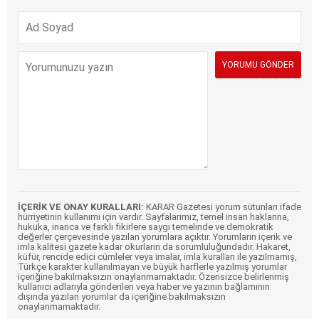
İÇERİK VE ONAY KURALLARI:
KARAR Gazetesi yorum sütunları ifade
hürriyetinin kullanımı için vardır. Sayfalarımız, temel insan haklarına,
hukuka, inanca ve farklı fikirlere saygı temelinde ve demokratik
değerler çerçevesinde yazılan yorumlara açıktır. Yorumların içerik ve
imla kalitesi gazete kadar okurların da sorumluluğundadır. Hakaret,
küfür, rencide edici cümleler veya imalar, imla kuralları ile yazılmamış,
Türkçe karakter kullanılmayan ve büyük harflerle yazılmış yorumlar
içeriğine bakılmaksızın onaylanmamaktadır. Özensizce belirlenmiş
kullanıcı adlarıyla gönderilen veya haber ve yazının bağlamının
dışında yazılan yorumlar da içeriğine bakılmaksızın
onaylanmamaktadır.