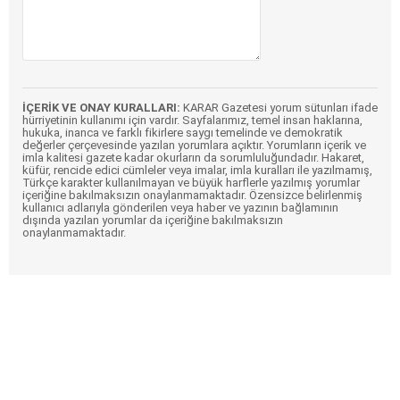
İÇERİK VE ONAY KURALLARI:
KARAR Gazetesi yorum sütunları ifade
hürriyetinin kullanımı için vardır. Sayfalarımız, temel insan haklarına,
hukuka, inanca ve farklı fikirlere saygı temelinde ve demokratik
değerler çerçevesinde yazılan yorumlara açıktır. Yorumların içerik ve
imla kalitesi gazete kadar okurların da sorumluluğundadır. Hakaret,
küfür, rencide edici cümleler veya imalar, imla kuralları ile yazılmamış,
Türkçe karakter kullanılmayan ve büyük harflerle yazılmış yorumlar
içeriğine bakılmaksızın onaylanmamaktadır. Özensizce belirlenmiş
kullanıcı adlarıyla gönderilen veya haber ve yazının bağlamının
dışında yazılan yorumlar da içeriğine bakılmaksızın
onaylanmamaktadır.