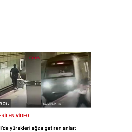
NCEL
ERILEN VIDEO
li'de yürekleri ağza getiren anlar: