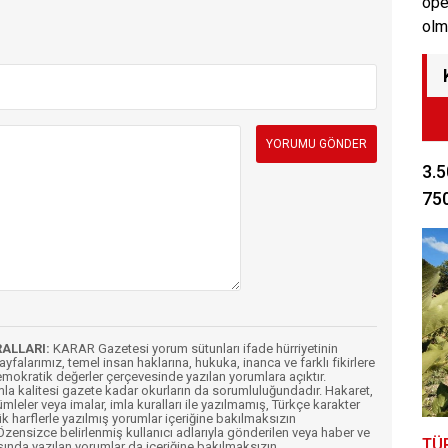
ope
olm
3.5
750
RALLARI:
KARAR Gazetesi yorum sütunları ifade hürriyetinin
Sayfalarımız, temel insan haklarına, hukuka, inanca ve farklı fikirlere
mokratik değerler çerçevesinde yazılan yorumlara açıktır.
imla kalitesi gazete kadar okurların da sorumluluğundadır. Hakaret,
ümleler veya imalar, imla kuralları ile yazılmamış, Türkçe karakter
k harflerle yazılmış yorumlar içeriğine bakılmaksızın
ensizce belirlenmiş kullanıcı adlarıyla gönderilen veya haber ve
TÜ
şında yazılan yorumlar da içeriğine bakılmaksızın