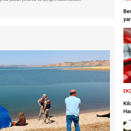
Be
yar
EK
Kil
Has