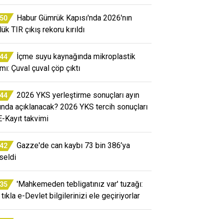
Habur Gümrük Kapısı'nda 2026'nın
:50
ük TIR çıkış rekoru kırıldı
İçme suyu kaynağında mikroplastik
:44
rmı: Çuval çuval çöp çıktı
2026 YKS yerleştirme sonuçları ayın
:44
ında açıklanacak? 2026 YKS tercih sonuçları
E-Kayıt takvimi
Gazze'de can kaybı 73 bin 386’ya
:42
seldi
'Mahkemeden tebligatınız var' tuzağı:
:35
tıkla e-Devlet bilgilerinizi ele geçiriyorlar