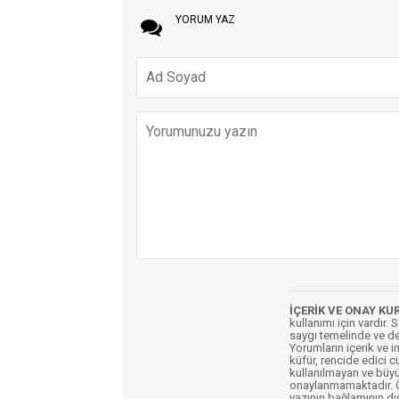
YORUM YAZ
İÇERİK VE ONAY KU
kullanımı için vardır. 
saygı temelinde ve de
Yorumların içerik ve 
küfür, rencide edici c
kullanılmayan ve büyü
onaylanmamaktadır. Öz
yazının bağlamının dı