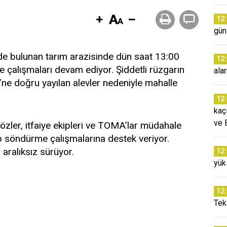
12
günl
’nde bulunan tarım arazisinde dün saat 13:00
12
 çalışmaları devam ediyor. Şiddetli rüzgarın
ala
si’ne doğru yayılan alevler nedeniyle mahalle
12
kaç
ve 
asözler, itfaiye ekipleri ve TOMA’lar müdahale
ip söndürme çalışmalarına destek veriyor.
 aralıksız sürüyor.
12
yük
12
Tek 