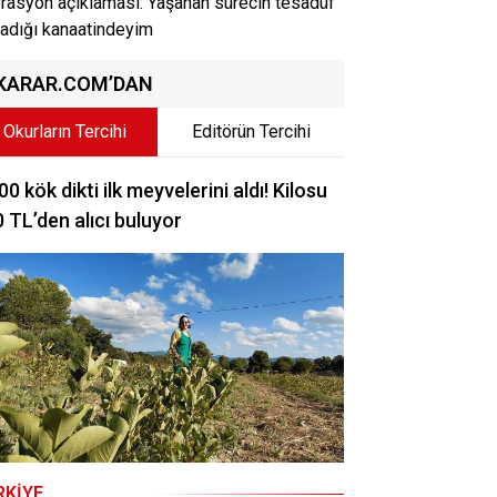
rasyon açıklaması: Yaşanan sürecin tesadüf
adığı kanaatindeyim
KARAR.COM’DAN
Okurların Tercihi
Editörün Tercihi
00 kök dikti ilk meyvelerini aldı! Kilosu
 TL’den alıcı buluyor
RKIYE