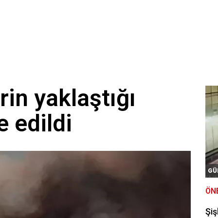
rin yaklaştığı
e edildi
GÜ
ÖN
Şiş