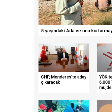
5 yaşındaki Ada ve onu kurtarma
CHP, Menderes'te aday
YÖK'te
çıkaracak
6.000
müjde
deste
şartlar
bölüml