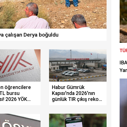
ya çalışan Derya boğuldu
TÜ
IBA
Yan
n öğrencilere
Habur Gümrük
 TL bursu
Kapısı'nda 2026'nın
si! 2026 YÖK
günlük TIR çıkış rekoru
k bursu başvuru
kırıldı
ı neler, hangi
eri kapsıyor?