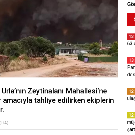
Gör
13
63 d
13
Par
des
 Urla’nın Zeytinalanı Mahallesi’ne
12
ulaş
 amacıyla tahliye edilirken ekiplerin
r.
12
müj
(IHA)
şar