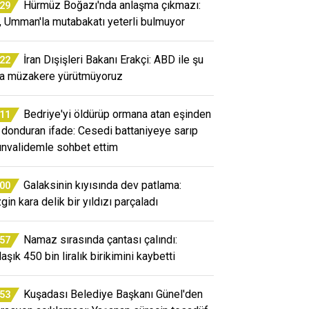
Hürmüz Boğazı'nda anlaşma çıkmazı:
:29
n, Umman'la mutabakatı yeterli bulmuyor
İran Dışişleri Bakanı Erakçi: ABD ile şu
:22
a müzakere yürütmüyoruz
Bedriye'yi öldürüp ormana atan eşinden
:11
 donduran ifade: Cesedi battaniyeye sarıp
ınvalidemle sohbet ettim
Galaksinin kıyısında dev patlama:
:00
gin kara delik bir yıldızı parçaladı
Namaz sırasında çantası çalındı:
:57
aşık 450 bin liralık birikimini kaybetti
Kuşadası Belediye Başkanı Günel'den
:53