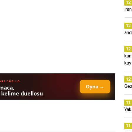
12
İra
12
and
12
kan
kay
12
Gez
11
Yakl
11