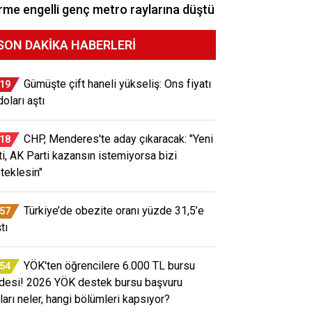
me engelli genç metro raylarına düştü
SON DAKIKA HABERLERI
Gümüşte çift haneli yükseliş: Ons fiyatı
:19
oları aştı
CHP, Menderes'te aday çıkaracak: "Yeni
:18
ti, AK Parti kazansın istemiyorsa bizi
teklesin"
Türkiye’de obezite oranı yüzde 31,5’e
:57
tı
YÖK'ten öğrencilere 6.000 TL bursu
:54
desi! 2026 YÖK destek bursu başvuru
tları neler, hangi bölümleri kapsıyor?