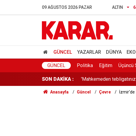
YÖK'ten öğrencilere 6.000
09 AĞUSTOS 2026 PAZAR
ALTIN
6
Habur Gümrük Kapısı'nda 20
İçme suyu kaynağında mikro
2026 YKS yerleştirme sonu
GÜNCEL
YAZARLAR
DÜNYA
EKO
'Mahkemeden tebligatınız va
GÜNCEL
Politika
Eğitim
Üçüncü 
SON DAKİKA :
Bedriye'yi öldürüp ormana
Anasayfa
Güncel
Çevre
İzmir’de 
Kuşadası Belediye Başkan
AKOM tarih verdi: İstanbul