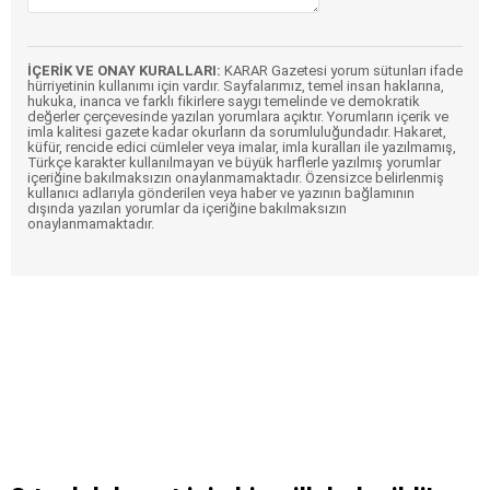
İÇERİK VE ONAY KURALLARI:
KARAR Gazetesi yorum sütunları ifade
hürriyetinin kullanımı için vardır. Sayfalarımız, temel insan haklarına,
hukuka, inanca ve farklı fikirlere saygı temelinde ve demokratik
değerler çerçevesinde yazılan yorumlara açıktır. Yorumların içerik ve
imla kalitesi gazete kadar okurların da sorumluluğundadır. Hakaret,
küfür, rencide edici cümleler veya imalar, imla kuralları ile yazılmamış,
Türkçe karakter kullanılmayan ve büyük harflerle yazılmış yorumlar
içeriğine bakılmaksızın onaylanmamaktadır. Özensizce belirlenmiş
kullanıcı adlarıyla gönderilen veya haber ve yazının bağlamının
dışında yazılan yorumlar da içeriğine bakılmaksızın
onaylanmamaktadır.