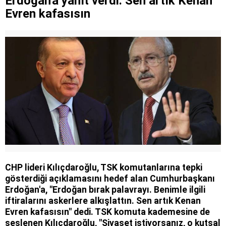
Erdoğan'a yanıt verdi: Sen artık Kenan
Evren kafasısın
CHP lideri Kılıçdaroğlu, TSK komutanlarına tepki
gösterdiği açıklamasını hedef alan Cumhurbaşkanı
Erdoğan'a, "Erdoğan bırak palavrayı. Benimle ilgili
iftiralarını askerlere alkışlattın. Sen artık Kenan
Evren kafasısın" dedi. TSK komuta kademesine de
seslenen Kılıçdaroğlu, "Siyaset istiyorsanız, o kutsal