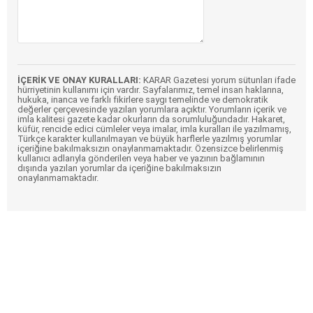
İÇERİK VE ONAY KURALLARI:
KARAR Gazetesi yorum sütunları ifade
hürriyetinin kullanımı için vardır. Sayfalarımız, temel insan haklarına,
hukuka, inanca ve farklı fikirlere saygı temelinde ve demokratik
değerler çerçevesinde yazılan yorumlara açıktır. Yorumların içerik ve
imla kalitesi gazete kadar okurların da sorumluluğundadır. Hakaret,
küfür, rencide edici cümleler veya imalar, imla kuralları ile yazılmamış,
Türkçe karakter kullanılmayan ve büyük harflerle yazılmış yorumlar
içeriğine bakılmaksızın onaylanmamaktadır. Özensizce belirlenmiş
kullanıcı adlarıyla gönderilen veya haber ve yazının bağlamının
dışında yazılan yorumlar da içeriğine bakılmaksızın
onaylanmamaktadır.