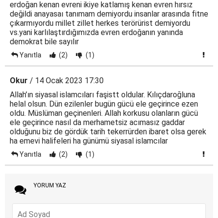
erdoğan kenan evreni ikiye katlamış kenan evren hırsız
değildi anayasaı tanımam demiyordu insanlar arasında fitne
çıkarmıyordu millet zillet herkes terörürist demiyordu
vs.yani karlılaştırdığımızda evren erdoğanın yanında
demokrat bile sayılır
Yanıtla
(2)
(1)
Okur
/ 14 Ocak 2023 17:30
Allah’ın siyasal islamcıları faşistt oldular. Kılıçdaroğluna
helal olsun. Dün ezilenler bugün gücü ele geçirince ezen
oldu. Müslüman geçinenleri. Allah korkusu olanların gücü
ele geçirince nasıl da merhametsiz acımasız gaddar
olduğunu biz de gördük tarih tekerrürden ibaret olsa gerek
ha emevi halifeleri ha günümü siyasal islamcılar
Yanıtla
(2)
(1)
YORUM YAZ