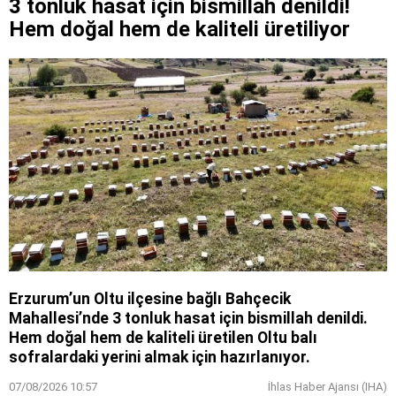
3 tonluk hasat için bismillah denildi!
Hem doğal hem de kaliteli üretiliyor
Erzurum’un Oltu ilçesine bağlı Bahçecik
Mahallesi’nde 3 tonluk hasat için bismillah denildi.
Hem doğal hem de kaliteli üretilen Oltu balı
sofralardaki yerini almak için hazırlanıyor.
07/08/2026 10:57
İhlas Haber Ajansı (IHA)