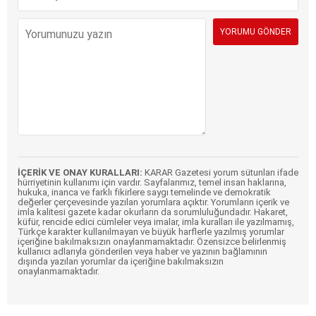
İÇERİK VE ONAY KURALLARI:
KARAR Gazetesi yorum sütunları ifade
hürriyetinin kullanımı için vardır. Sayfalarımız, temel insan haklarına,
hukuka, inanca ve farklı fikirlere saygı temelinde ve demokratik
değerler çerçevesinde yazılan yorumlara açıktır. Yorumların içerik ve
imla kalitesi gazete kadar okurların da sorumluluğundadır. Hakaret,
küfür, rencide edici cümleler veya imalar, imla kuralları ile yazılmamış,
Türkçe karakter kullanılmayan ve büyük harflerle yazılmış yorumlar
içeriğine bakılmaksızın onaylanmamaktadır. Özensizce belirlenmiş
kullanıcı adlarıyla gönderilen veya haber ve yazının bağlamının
dışında yazılan yorumlar da içeriğine bakılmaksızın
onaylanmamaktadır.