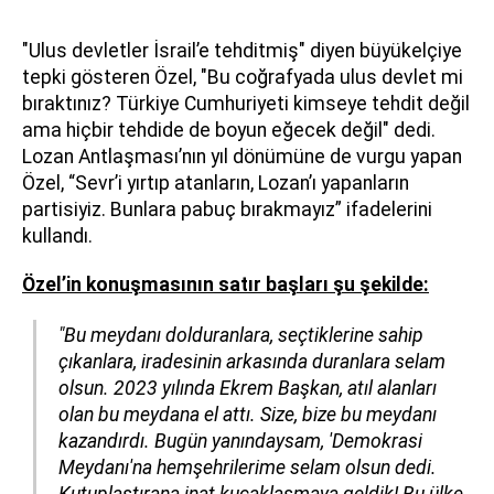
"Ulus devletler İsrail’e tehditmiş" diyen büyükelçiye
tepki gösteren Özel, "Bu coğrafyada ulus devlet mi
bıraktınız? Türkiye Cumhuriyeti kimseye tehdit değil
ama hiçbir tehdide de boyun eğecek değil" dedi.
Lozan Antlaşması’nın yıl dönümüne de vurgu yapan
Özel, “Sevr’i yırtıp atanların, Lozan’ı yapanların
partisiyiz. Bunlara pabuç bırakmayız” ifadelerini
kullandı.
Özel’in konuşmasının satır başları şu şekilde:
"Bu meydanı dolduranlara, seçtiklerine sahip
çıkanlara, iradesinin arkasında duranlara selam
olsun. 2023 yılında Ekrem Başkan, atıl alanları
olan bu meydana el attı. Size, bize bu meydanı
kazandırdı. Bugün yanındaysam, 'Demokrasi
Meydanı'na hemşehrilerime selam olsun dedi.
Kutuplaştırana inat kucaklaşmaya geldik! Bu ülke