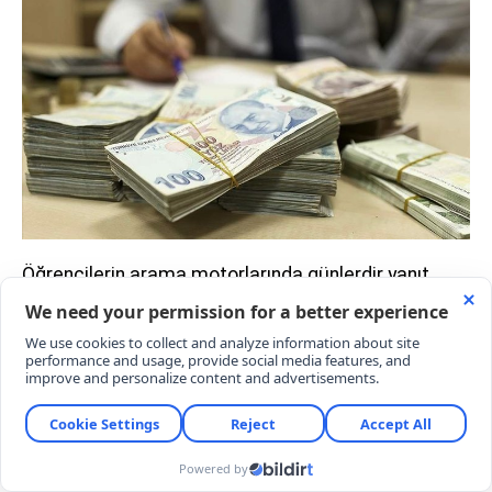
Öğrencilerin arama motorlarında günlerdir yanıt
aradığı "YÖK bursu ne kadar?", "YÖK başarı bursu
kimlere verilir?" ve "Hangi bölümler YÖK bursu
alabilir?" soruları netlik kazandı. Seçkin devlet
üniversitelerinin Fen fakültelerine ilk üç dereceyle
giren şanslı öğrencilere, lisans eğitimleri boyunca
aylık 6.000 TL karşılıksız burs desteği sağlanacak.