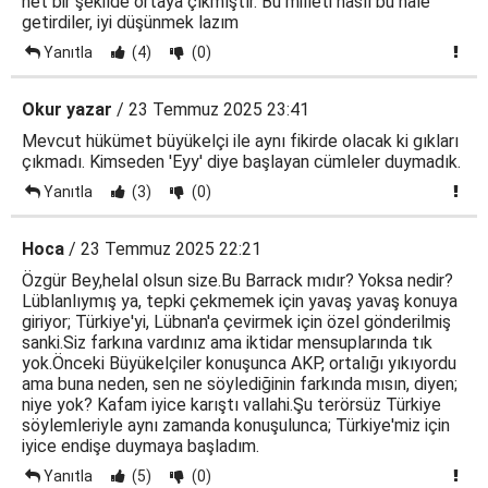
net bir şekilde ortaya çıkmıştır. Bu milleti nasıl bu hale
getirdiler, iyi düşünmek lazım
Yanıtla
(4)
(0)
Okur yazar
/ 23 Temmuz 2025 23:41
Mevcut hükümet büyükelçi ile aynı fikirde olacak ki gıkları
çıkmadı. Kimseden 'Eyy' diye başlayan cümleler duymadık.
Yanıtla
(3)
(0)
Hoca
/ 23 Temmuz 2025 22:21
Özgür Bey,helal olsun size.Bu Barrack mıdır? Yoksa nedir?
Lüblanlıymış ya, tepki çekmemek için yavaş yavaş konuya
giriyor; Türkiye'yi, Lübnan'a çevirmek için özel gönderilmiş
sanki.Siz farkına vardınız ama iktidar mensuplarında tık
yok.Önceki Büyükelçiler konuşunca AKP, ortalığı yıkıyordu
ama buna neden, sen ne söylediğinin farkında mısın, diyen;
niye yok? Kafam iyice karıştı vallahi.Şu terörsüz Türkiye
söylemleriyle aynı zamanda konuşulunca; Türkiye'miz için
iyice endişe duymaya başladım.
Yanıtla
(5)
(0)