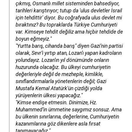
çıkmış, Osmanlı millet sisteminden bahsediyor,
tarihleri karıştırıyor; tutup da 'ulus devletler İsrail
için tehdittir' diyor. Bu coğrafyada ulus devlet mi
bıraktınız? Bu topraklarda Türkiye Cumhuriyeti
var. Kimseye tehdit değiliz ama hiçbir tehdide de
boyun eğmeyiz."
"Yurtta barış, cihanda barış" diyen Gazi’nin partisi
olarak, Sevr’i yırtıp atan, Lozan’ı yapan kadroların
yolundayız. Lozan’ın yıl dönümünde onların
huzurunda olacağız. Bu ülkeyi cumhuriyetin
değerleriyle değil de mezheple, kimlikle,
sınıflandırmalarla yönetenlerin değil; Gazi
Mustafa Kemal Atatürk'ün çizdiği yolda
yürüyenlerin ülkesi yapacağız."
"Kimse endişe etmesin. Dinimize, Hz.
Muhammed’in ümmetine saygımız sonsuz. Ama
bu ülkenin sınırlarına, değerlerine, Cumhuriyetin
kazanımlarına göz dikenlere asla fırsat
tanımayacağız."