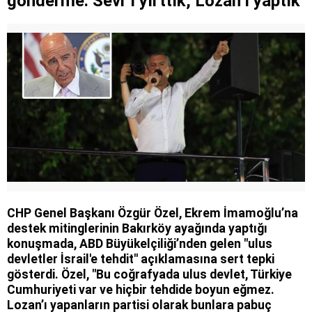
gönderme: Sevr’i yırttık, Lozan’ı yaptık
CHP Genel Başkanı Özgür Özel, Ekrem İmamoğlu’na
destek mitinglerinin Bakırköy ayağında yaptığı
konuşmada, ABD Büyükelçiliği’nden gelen "ulus
devletler İsrail'e tehdit" açıklamasına sert tepki
gösterdi. Özel, "Bu coğrafyada ulus devlet, Türkiye
Cumhuriyeti var ve hiçbir tehdide boyun eğmez.
Lozan’ı yapanların partisi olarak bunlara pabuç