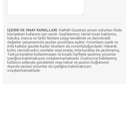
İÇERİK VE ONAY KURALLARI:
KARAR Gazetesi yorum sütunları ifade
hürriyetinin kullanımı için vardır. Sayfalarımız, temel insan haklarına,
hukuka, inanca ve farklı fikirlere saygı temelinde ve demokratik
değerler çerçevesinde yazılan yorumlara açıktır. Yorumların içerik ve
imla kalitesi gazete kadar okurların da sorumluluğundadır. Hakaret,
küfür, rencide edici cümleler veya imalar, imla kuralları ile yazılmamış,
Türkçe karakter kullanılmayan ve büyük harflerle yazılmış yorumlar
içeriğine bakılmaksızın onaylanmamaktadır. Özensizce belirlenmiş
kullanıcı adlarıyla gönderilen veya haber ve yazının bağlamının
dışında yazılan yorumlar da içeriğine bakılmaksızın
onaylanmamaktadır.