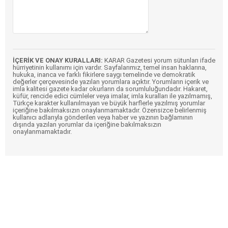
İÇERİK VE ONAY KURALLARI:
KARAR Gazetesi yorum sütunları ifade
hürriyetinin kullanımı için vardır. Sayfalarımız, temel insan haklarına,
hukuka, inanca ve farklı fikirlere saygı temelinde ve demokratik
değerler çerçevesinde yazılan yorumlara açıktır. Yorumların içerik ve
imla kalitesi gazete kadar okurların da sorumluluğundadır. Hakaret,
küfür, rencide edici cümleler veya imalar, imla kuralları ile yazılmamış,
Türkçe karakter kullanılmayan ve büyük harflerle yazılmış yorumlar
içeriğine bakılmaksızın onaylanmamaktadır. Özensizce belirlenmiş
kullanıcı adlarıyla gönderilen veya haber ve yazının bağlamının
dışında yazılan yorumlar da içeriğine bakılmaksızın
onaylanmamaktadır.