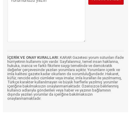
İÇERİK VE ONAY KURALLARI:
KARAR Gazetesi yorum sütunları ifade
hürriyetinin kullanımı için vardır. Sayfalarımız, temel insan haklarına,
hukuka, inanca ve farklı fikirlere saygı temelinde ve demokratik
değerler çerçevesinde yazılan yorumlara açıktır. Yorumların içerik ve
imla kalitesi gazete kadar okurların da sorumluluğundadır. Hakaret,
küfür, rencide edici cümleler veya imalar, imla kuralları ile yazılmamış,
Türkçe karakter kullanılmayan ve büyük harflerle yazılmış yorumlar
içeriğine bakılmaksızın onaylanmamaktadır. Özensizce belirlenmiş
kullanıcı adlarıyla gönderilen veya haber ve yazının bağlamının
dışında yazılan yorumlar da içeriğine bakılmaksızın
onaylanmamaktadır.