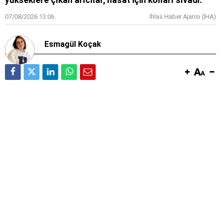
yükseklere çıkan arıcılar, hasat için kolları sıvadı.
07/08/2026 13:06
İhlas Haber Ajansı (IHA)
Esmagül Koçak