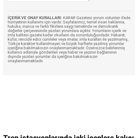
İÇERİK VE ONAY KURALLARI:
KARAR Gazetesi yorum sütunları ifade
hürriyetinin kullanımı için vardır. Sayfalarımız, temel insan haklarına,
hukuka, inanca ve farklı fikirlere saygı temelinde ve demokratik
değerler çerçevesinde yazılan yorumlara açıktır. Yorumların içerik ve
imla kalitesi gazete kadar okurların da sorumluluğundadır. Hakaret,
küfür, rencide edici cümleler veya imalar, imla kuralları ile yazılmamış,
Türkçe karakter kullanılmayan ve büyük harflerle yazılmış yorumlar
içeriğine bakılmaksızın onaylanmamaktadır. Özensizce belirlenmiş
kullanıcı adlarıyla gönderilen veya haber ve yazının bağlamının
dışında yazılan yorumlar da içeriğine bakılmaksızın
onaylanmamaktadır.
Tren istasyonlarında içki içenlere kalıcı