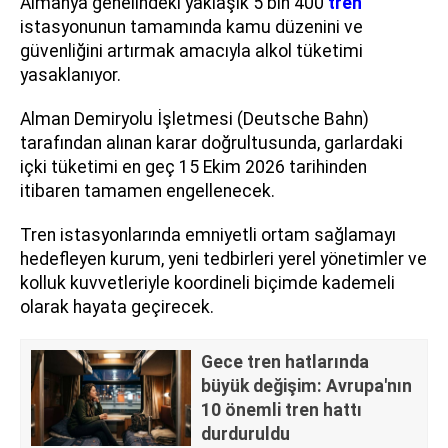
Almanya genelindeki yaklaşık 5 bin 400
tren
istasyonunun tamamında kamu düzenini ve
güvenliğini artırmak amacıyla alkol tüketimi
yasaklanıyor.
Alman Demiryolu İşletmesi (Deutsche Bahn)
tarafından alınan karar doğrultusunda, garlardaki
içki tüketimi en geç 15 Ekim 2026 tarihinden
itibaren tamamen engellenecek.
Tren istasyonlarında emniyetli ortam sağlamayı
hedefleyen kurum, yeni tedbirleri yerel yönetimler ve
kolluk kuvvetleriyle koordineli biçimde kademeli
olarak hayata geçirecek.
Gece tren hatlarında
büyük değişim: Avrupa'nın
10 önemli tren hattı
durduruldu