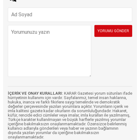
İÇERİK VE ONAY KURALLARI:
KARAR Gazetesi yorum sütunları ifade
hürriyetinin kullanımı için vardır. Sayfalarımız, temel insan haklarına,
hukuka, inanca ve farklı fikirlere saygı temelinde ve demokratik
değerler çerçevesinde yazılan yorumlara açıktır. Yorumların içerik ve
imla kalitesi gazete kadar okurların da sorumluluğundadır. Hakaret,
küfür, rencide edici cümleler veya imalar, imla kuralları ile yazılmamış,
Türkçe karakter kullanılmayan ve büyük harflerle yazılmış yorumlar
içeriğine bakılmaksızın onaylanmamaktadır. Özensizce belirlenmiş
kullanıcı adlarıyla gönderilen veya haber ve yazının bağlamının
dışında yazılan yorumlar da içeriğine bakılmaksızın
onaylanmamaktadır.