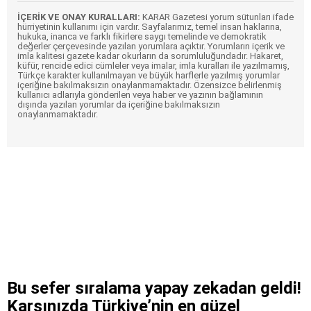
İÇERİK VE ONAY KURALLARI:
KARAR Gazetesi yorum sütunları ifade
hürriyetinin kullanımı için vardır. Sayfalarımız, temel insan haklarına,
hukuka, inanca ve farklı fikirlere saygı temelinde ve demokratik
değerler çerçevesinde yazılan yorumlara açıktır. Yorumların içerik ve
imla kalitesi gazete kadar okurların da sorumluluğundadır. Hakaret,
küfür, rencide edici cümleler veya imalar, imla kuralları ile yazılmamış,
Türkçe karakter kullanılmayan ve büyük harflerle yazılmış yorumlar
içeriğine bakılmaksızın onaylanmamaktadır. Özensizce belirlenmiş
kullanıcı adlarıyla gönderilen veya haber ve yazının bağlamının
dışında yazılan yorumlar da içeriğine bakılmaksızın
onaylanmamaktadır.
Bu sefer sıralama yapay zekadan geldi!
Karşınızda Türkiye’nin en güzel