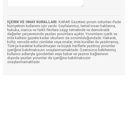
İÇERİK VE ONAY KURALLARI:
KARAR Gazetesi yorum sütunları ifade
hürriyetinin kullanımı için vardır. Sayfalarımız, temel insan haklarına,
hukuka, inanca ve farklı fikirlere saygı temelinde ve demokratik
değerler çerçevesinde yazılan yorumlara açıktır. Yorumların içerik ve
imla kalitesi gazete kadar okurların da sorumluluğundadır. Hakaret,
küfür, rencide edici cümleler veya imalar, imla kuralları ile yazılmamış,
Türkçe karakter kullanılmayan ve büyük harflerle yazılmış yorumlar
içeriğine bakılmaksızın onaylanmamaktadır. Özensizce belirlenmiş
kullanıcı adlarıyla gönderilen veya haber ve yazının bağlamının
dışında yazılan yorumlar da içeriğine bakılmaksızın
onaylanmamaktadır.