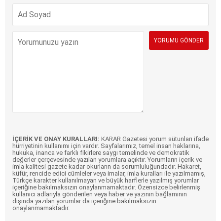
İÇERİK VE ONAY KURALLARI:
KARAR Gazetesi yorum sütunları ifade
hürriyetinin kullanımı için vardır. Sayfalarımız, temel insan haklarına,
hukuka, inanca ve farklı fikirlere saygı temelinde ve demokratik
değerler çerçevesinde yazılan yorumlara açıktır. Yorumların içerik ve
imla kalitesi gazete kadar okurların da sorumluluğundadır. Hakaret,
küfür, rencide edici cümleler veya imalar, imla kuralları ile yazılmamış,
Türkçe karakter kullanılmayan ve büyük harflerle yazılmış yorumlar
içeriğine bakılmaksızın onaylanmamaktadır. Özensizce belirlenmiş
kullanıcı adlarıyla gönderilen veya haber ve yazının bağlamının
dışında yazılan yorumlar da içeriğine bakılmaksızın
onaylanmamaktadır.