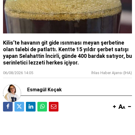
Kilis’te havanın git gide ısınması meyan şerbetine
olan talebi de patlattı. Kentte 15 yıldır şerbet satışı
yapan Selahattin İncirli, günde 400 bardak satıyor, bu
serinletici lezzeti herkes içiyor.
06/08/2026 14:05
İhlas Haber Ajansı (IHA)
Esmagül Koçak