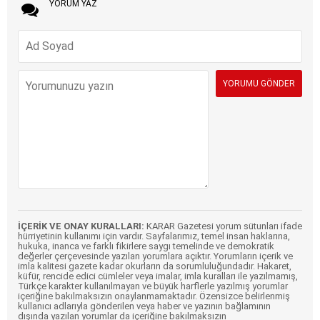
YORUM YAZ
İÇERİK VE ONAY KURALLARI:
KARAR Gazetesi yorum sütunları ifade
hürriyetinin kullanımı için vardır. Sayfalarımız, temel insan haklarına,
hukuka, inanca ve farklı fikirlere saygı temelinde ve demokratik
değerler çerçevesinde yazılan yorumlara açıktır. Yorumların içerik ve
imla kalitesi gazete kadar okurların da sorumluluğundadır. Hakaret,
küfür, rencide edici cümleler veya imalar, imla kuralları ile yazılmamış,
Türkçe karakter kullanılmayan ve büyük harflerle yazılmış yorumlar
içeriğine bakılmaksızın onaylanmamaktadır. Özensizce belirlenmiş
kullanıcı adlarıyla gönderilen veya haber ve yazının bağlamının
dışında yazılan yorumlar da içeriğine bakılmaksızın