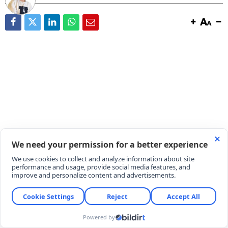
ATV ekranlarında seyirciyle buluşan Var Mısın Yok
Musun yarışmasıyla ilgili yeni bir gelişme yaşanıyor.
Esra Erol’un sunduğu yarışmanın yayın günlerinde