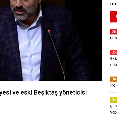
oto
05
nes
05
eks
etki
04
Pol
üyesi ve eski Beşiktaş yöneticisi
04
çıt
yap