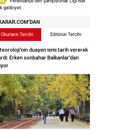
Fenerbahçe'den Şampiyonlar Ligi'nde
:05
ik galibiyet
KARAR.COM’DAN
Okurların Tercihi
Editörün Tercihi
eoroloji'nin duayen ismi tarih vererek
rdı: Erken sonbahar Balkanlar'dan
iyor