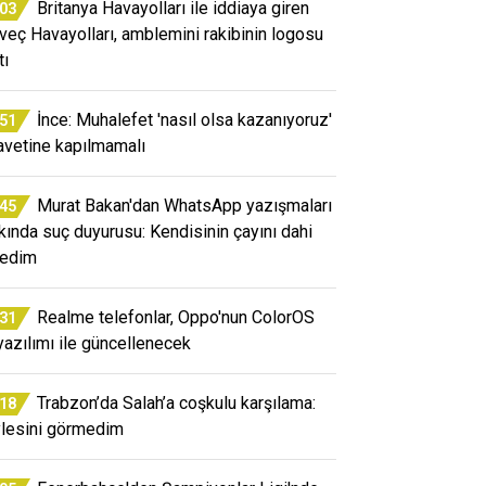
Britanya Havayolları ile iddiaya giren
:03
veç Havayolları, amblemini rakibinin logosu
tı
İnce: Muhalefet 'nasıl olsa kazanıyoruz'
:51
avetine kapılmamalı
Murat Bakan'dan WhatsApp yazışmaları
:45
kında suç duyurusu: Kendisinin çayını dahi
edim
Realme telefonlar, Oppo'nun ColorOS
:31
yazılımı ile güncellenecek
Trabzon’da Salah’a coşkulu karşılama:
:18
lesini görmedim