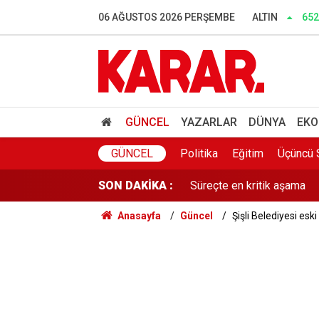
Dedetaş: Teşekkürler Üskü
06 AĞUSTOS 2026 PERŞEMBE
ALTIN
652
İnce: Muhalefet 'nasıl ols
Murat Bakan'dan WhatsApp
Lozan mübadillerinden orta
GÜNCEL
YAZARLAR
DÜNYA
EKO
Süreçte en kritik aşama
GÜNCEL
Politika
Eğitim
Üçüncü 
SON DAKİKA :
Gaziantep'te acı olay! 91 
Anasayfa
Güncel
Şişli Belediyesi esk
Belediye kursunda öğrendi
Gazi ve şehit yakınlarına il