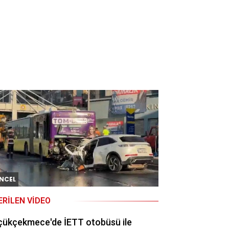
NCEL
ERILEN VIDEO
çükçekmece'de İETT otobüsü ile