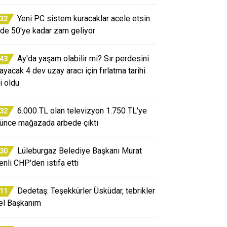
Yeni PC sistem kuracaklar acele etsin:
:32
de 50'ye kadar zam geliyor
Ay'da yaşam olabilir mi? Sır perdesini
:43
layacak 4 dev uzay aracı için fırlatma tarihi
i oldu
6.000 TL olan televizyon 1.750 TL'ye
:32
ünce mağazada arbede çıktı
Lüleburgaz Belediye Başkanı Murat
:30
enli CHP'den istifa etti
Dedetaş: Teşekkürler Üsküdar, tebrikler
:11
el Başkanım