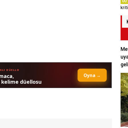
00
krit
Met
uya
gel