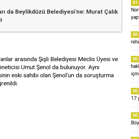
01
Nor
rarı da Beylikdüzü Belediyesi'ne: Murat Çalık
yap
ı
00
reh
nlar arasında Şişli Belediyesi Meclis Üyesi ve
00
hak
öneticisi Umut Şenol da bulunuyor. Aynı
içm
in eski sahibi olan Şenol’un da soruşturma
enildi.
00
17 
00
Böy