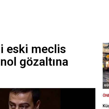
si eski meclis
nol gözaltına
GÜ
ÖN
Kü