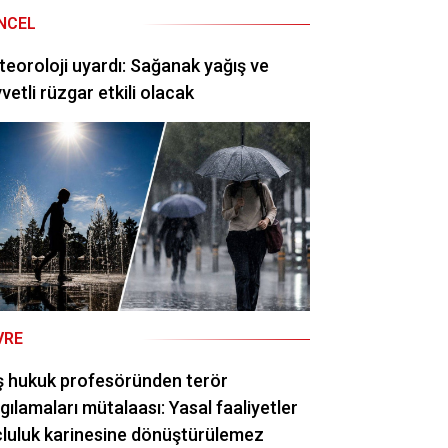
NCEL
eoroloji uyardı: Sağanak yağış ve
vetli rüzgar etkili olacak
VRE
ş hukuk profesöründen terör
gılamaları mütalaası: Yasal faaliyetler
luluk karinesine dönüştürülemez