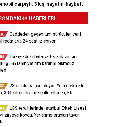
mobil çarpıştı: 3 kişi hayatını kaybetti
SON DAKIKA HABERLERI
Caddeden geçen tüm sürücüler, yeni
:36
il radarlarla 24 saat izleniyor
Türkiye'deki batarya tedarik zinciri
:04
ikliği, BYD'nin yatırım kararını olumsuz
ledi
23 dakikada şarj oluyor: Yeni elektrikli
:33
o, 334 kilometre menzille vitrine çıktı
LGS tercihlerinde İstanbul Erkek Lisesi
:01
ayı zirveye koydu: Yerleşme oranları tavan
tı