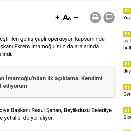
03
Yüz
01
leştirilen geniş çaplı operasyon kapsamında
ara
Başkanı Ekrem İmamoğlu’nun da aralarında
bell
lındı.
01
düş
an İmamoğlu'ndan ilk açıklama: Kendimi
t ediyorum
01
Ger
lediye Başkanı Resul Şahan, Beylikdüzü Belediye
01
yetkilisi de yer alıyor.
Sib