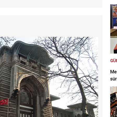
GÜ
Mec
sür