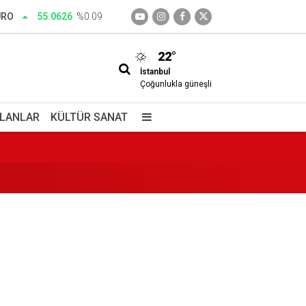
URO
55.0626
%0.09
22°
İstanbul
edim
Çoğunlukla güneşli
İLANLAR
KÜLTÜR SANAT