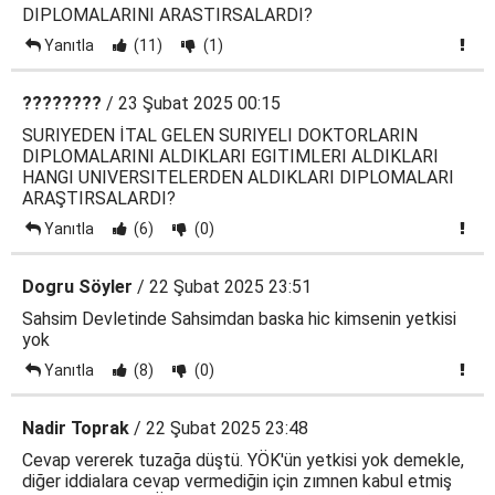
DIPLOMALARINI ARASTIRSALARDI?
Yanıtla
(11)
(1)
????????
/ 23 Şubat 2025 00:15
SURIYEDEN İTAL GELEN SURIYELI DOKTORLARIN
DIPLOMALARINI ALDIKLARI EGITIMLERI ALDIKLARI
HANGI UNIVERSITELERDEN ALDIKLARI DIPLOMALARI
ARAŞTIRSALARDI?
Yanıtla
(6)
(0)
Dogru Söyler
/ 22 Şubat 2025 23:51
Sahsim Devletinde Sahsimdan baska hic kimsenin yetkisi
yok
Yanıtla
(8)
(0)
Nadir Toprak
/ 22 Şubat 2025 23:48
Cevap vererek tuzağa düştü. YÖK'ün yetkisi yok demekle,
diğer iddialara cevap vermediğin için zımnen kabul etmiş