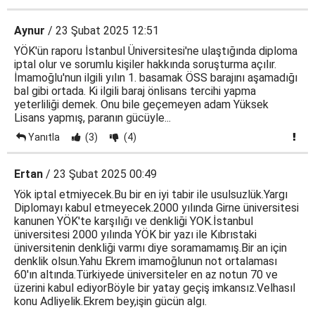
Aynur
/ 23 Şubat 2025 12:51
YÖK'ün raporu İstanbul Üniversitesi'ne ulaştığında diploma
iptal olur ve sorumlu kişiler hakkında soruşturma açılır.
İmamoğlu'nun ilgili yılın 1. basamak ÖSS barajını aşamadığı
bal gibi ortada. Ki ilgili baraj önlisans tercihi yapma
yeterliliği demek. Onu bile geçemeyen adam Yüksek
Lisans yapmış, paranın gücüyle...
Yanıtla
(3)
(4)
Ertan
/ 23 Şubat 2025 00:49
Yök iptal etmiyecek.Bu bir en iyi tabir ile usulsuzlük.Yargı
Diplomayı kabul etmeyecek.2000 yılında Girne üniversitesi
kanunen YÖK'te karşılığı ve denkliği YOK.İstanbul
üniversitesi 2000 yılında YÖK bir yazı ile Kıbrıstaki
üniversitenin denkliği varmı diye soramamamış.Bir an için
denklik olsun.Yahu Ekrem imamoğlunun not ortalaması
60'ın altında.Türkiyede üniversiteler en az notun 70 ve
üzerini kabul ediyorBöyle bir yatay geçiş imkansız.Velhasıl
konu Adliyelik.Ekrem bey,işin gücün algı.