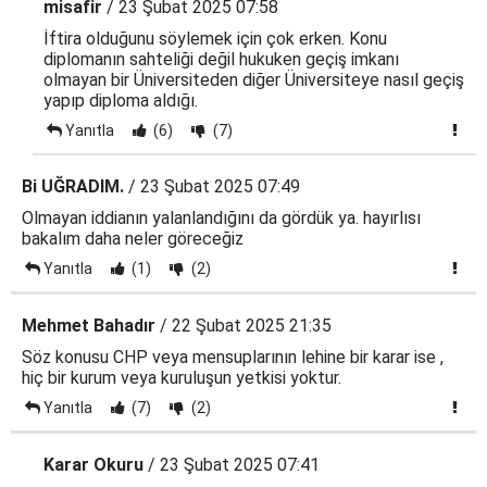
misafir
/ 23 Şubat 2025 07:58
İftira olduğunu söylemek için çok erken. Konu
diplomanın sahteliği değil hukuken geçiş imkanı
olmayan bir Üniversiteden diğer Üniversiteye nasıl geçiş
yapıp diploma aldığı.
Yanıtla
(6)
(7)
Bi UĞRADIM.
/ 23 Şubat 2025 07:49
Olmayan iddianın yalanlandığını da gördük ya. hayırlısı
bakalım daha neler göreceğiz
Yanıtla
(1)
(2)
Mehmet Bahadır
/ 22 Şubat 2025 21:35
Söz konusu CHP veya mensuplarının lehine bir karar ise ,
hiç bir kurum veya kuruluşun yetkisi yoktur.
Yanıtla
(7)
(2)
Karar Okuru
/ 23 Şubat 2025 07:41