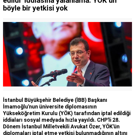
edildi’ iddiasına yalanlama: YÖK’ün
böyle bir yetkisi yok
İstanbul Büyükşehir Belediye (İBB) Başkanı
İmamoğlu'nun üniversite diplomasının
Yükseköğretim Kurulu (YÖK) tarafından iptal edildiği
iddiaları sosyal medyada hızla yayıldı. CHP'li 28.
Dönem İstanbul Milletvekili Avukat Özer, YÖK'ün
diplomaları iptal etme yetkisi bulunmadığının altını