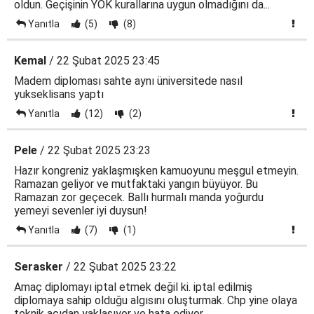
oldun. Geçişinin YÖK kurallarına uygun olmadığını da...
Yanıtla
(5)
(8)
Kemal
/ 22 Şubat 2025 23:45
Madem diploması sahte aynı üniversitede nasıl
yukseklisans yaptı
Yanıtla
(12)
(2)
Pele
/ 22 Şubat 2025 23:23
Hazır kongreniz yaklaşmışken kamuoyunu meşgul etmeyin.
Ramazan geliyor ve mutfaktaki yangın büyüyor. Bu
Ramazan zor geçecek. Ballı hurmalı manda yoğurdu
yemeyi sevenler iyi duysun!
Yanıtla
(7)
(1)
Serasker
/ 22 Şubat 2025 23:22
Amaç diplomayı iptal etmek değil ki. iptal edilmiş
diplomaya sahip olduğu algısını oluşturmak. Chp yine olaya
teknik açıdan yaklaşıyor ve hata ediyor.