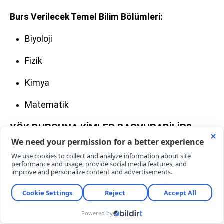
Burs Verilecek Temel Bilim Bölümleri:
Biyoloji
Fizik
Kimya
Matematik
YÖK BURSUNA KİMLER BAŞVURABİLİR?
6.000 TL'lik YÖK Destek Bursu'ndan faydalanmak
isteyen adayların taşıması gereken resmi şartlar
şunlardır:
T.C. Vatandaşı Olmak:
Adayın Türkiye Cumhuriyeti
vatandaşı olması gerekmektedir.