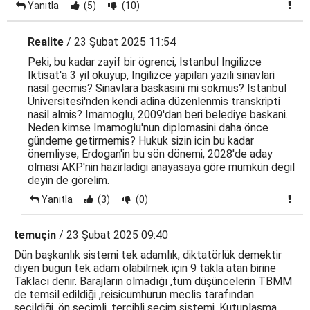
Yanıtla
(5)
(10)
Realite
/ 23 Şubat 2025 11:54
Peki, bu kadar zayif bir ögrenci, Istanbul Ingilizce
Iktisat'a 3 yil okuyup, Ingilizce yapilan yazili sinavlari
nasil gecmis? Sinavlara baskasini mi sokmus? Istanbul
Üniversitesi'nden kendi adina düzenlenmis transkripti
nasil almis? Imamoglu, 2009'dan beri belediye baskani.
Neden kimse Imamoglu'nun diplomasini daha önce
gündeme getirmemis? Hukuk sizin icin bu kadar
önemliyse, Erdogan'in bu sön dönemi, 2028'de aday
olmasi AKP'nin hazirladigi anayasaya göre mümkün degil
deyin de görelim.
Yanıtla
(3)
(0)
temuçin
/ 23 Şubat 2025 09:40
Dün başkanlık sistemi tek adamlık, diktatörlük demektir
diyen bugün tek adam olabilmek için 9 takla atan birine
Taklacı denir. Barajların olmadığı ,tüm düşüncelerin TBMM
de temsil edildiği ,reisicumhurun meclis tarafından
seçildiği, ön seçimli, tercihli seçim sistemi. Kutuplaşma