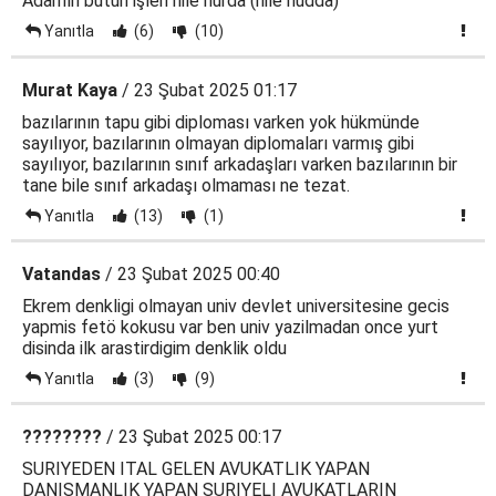
Adamın bütün işleri hile hurda (hile hudda)
Yanıtla
(6)
(10)
Murat Kaya
/ 23 Şubat 2025 01:17
bazılarının tapu gibi diploması varken yok hükmünde
sayılıyor, bazılarının olmayan diplomaları varmış gibi
sayılıyor, bazılarının sınıf arkadaşları varken bazılarının bir
tane bile sınıf arkadaşı olmaması ne tezat.
Yanıtla
(13)
(1)
Vatandas
/ 23 Şubat 2025 00:40
Ekrem denkligi olmayan univ devlet universitesine gecis
yapmis fetö kokusu var ben univ yazilmadan once yurt
disinda ilk arastirdigim denklik oldu
Yanıtla
(3)
(9)
????????
/ 23 Şubat 2025 00:17
SURIYEDEN ITAL GELEN AVUKATLIK YAPAN
DANISMANLIK YAPAN SURIYELI AVUKATLARIN