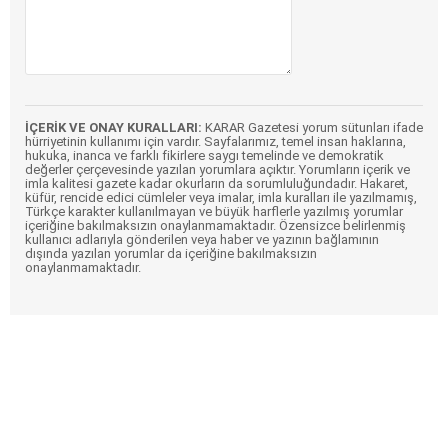
İÇERİK VE ONAY KURALLARI:
KARAR Gazetesi yorum sütunları ifade
hürriyetinin kullanımı için vardır. Sayfalarımız, temel insan haklarına,
hukuka, inanca ve farklı fikirlere saygı temelinde ve demokratik
değerler çerçevesinde yazılan yorumlara açıktır. Yorumların içerik ve
imla kalitesi gazete kadar okurların da sorumluluğundadır. Hakaret,
küfür, rencide edici cümleler veya imalar, imla kuralları ile yazılmamış,
Türkçe karakter kullanılmayan ve büyük harflerle yazılmış yorumlar
içeriğine bakılmaksızın onaylanmamaktadır. Özensizce belirlenmiş
kullanıcı adlarıyla gönderilen veya haber ve yazının bağlamının
dışında yazılan yorumlar da içeriğine bakılmaksızın
onaylanmamaktadır.