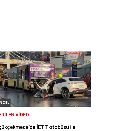
ıktı
NCEL
ERILEN VIDEO
çükçekmece'de İETT otobüsü ile