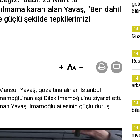
göt
lmama kararı alan Yavaş, "Ben dahil
ölü
 güçlü şekilde tepkilerimizi
14
Giz
14
Rus
14
arka
ansur Yavaş, gözaltına alınan İstanbul
amoğlu’nun eşi Dilek İmamoğlu’nu ziyaret etti.
14
unan Yavaş, İmamoğlu ailesinin güçlü duruş
bil
14
med