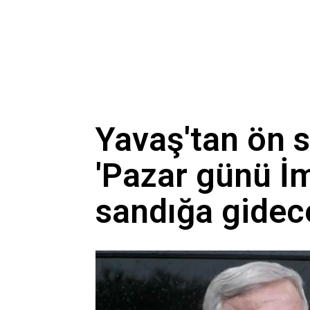
Antalya’da sayıları Türkleri
Ahbap soruşturmasında MAS
İlim tarihinin simgesi mi
Yavaş'tan ön 
'Pazar günü İ
sandığa gidec