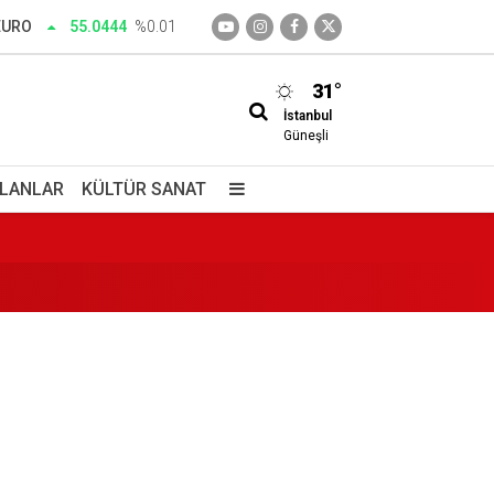
EURO
55.0444
%0.01
31°
İstanbul
Güneşli
 anne dahil 5 gözaltı
İLANLAR
KÜLTÜR SANAT