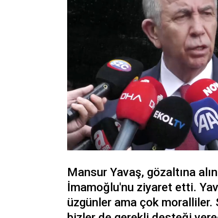
Mansur Yavaş, gözaltına alı
İmamoğlu'nu ziyaret etti. Ya
üzgünler ama çok moralliler. 
bizler de gerekli desteği vere