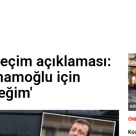
 geçti! 4 turistin 1’i oradan geliyor
AK raporu hazırlandı: Ünlü isimlerin milyonluk bağışları ortaya ç
nareye yansıdı! Ezber bozan camiyi gören şaşıyor
seçim açıklaması:
mamoğlu için
eğim'
GÜ
ÖN
Kü