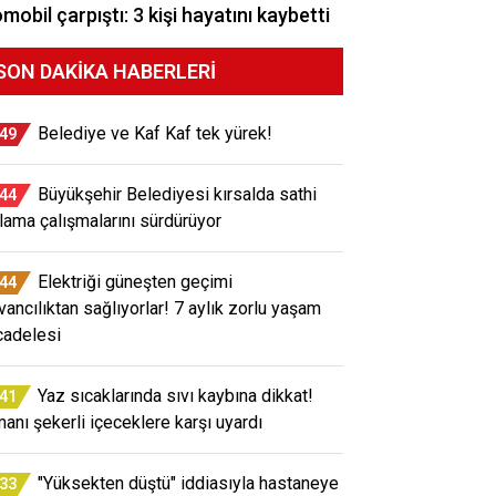
mobil çarpıştı: 3 kişi hayatını kaybetti
SON DAKIKA HABERLERI
Belediye ve Kaf Kaf tek yürek!
:49
Büyükşehir Belediyesi kırsalda sathi
:44
lama çalışmalarını sürdürüyor
Elektriği güneşten geçimi
:44
vancılıktan sağlıyorlar! 7 aylık zorlu yaşam
adelesi
Yaz sıcaklarında sıvı kaybına dikkat!
:41
anı şekerli içeceklere karşı uyardı
"Yüksekten düştü" iddiasıyla hastaneye
:33