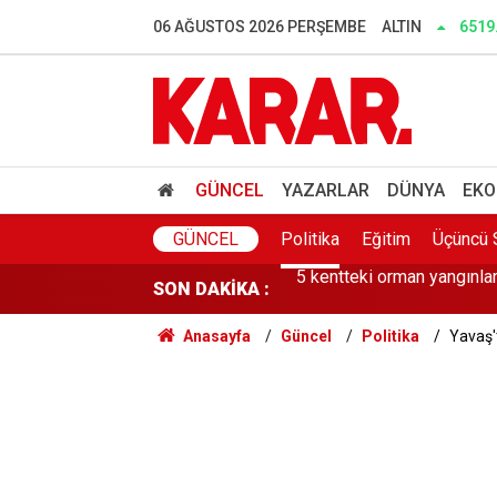
06 AĞUSTOS 2026 PERŞEMBE
ALTIN
6519
Elektriği güneşten geçimi 
"Yüksekten düştü" iddiası
GÜNCEL
YAZARLAR
DÜNYA
EKO
5 kentteki orman yangınlar
GÜNCEL
Politika
Eğitim
Üçüncü 
SON DAKİKA :
Google'ın yapay zekâ biri
Anasayfa
Güncel
Politika
Yavaş'
Arızalanan kahve makines
Said Bey Sitesi davasında e
Bakan Gürlek, Uğur Mumcu'