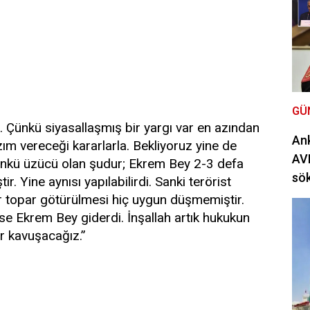
GÜ
. Çünkü siyasallaşmış bir yargı var en azından
Ank
m vereceği kararlarla. Bekliyoruz yine de
AVM
ünkü üzücü olan şudur; Ekrem Bey 2-3 defa
sö
ir. Yine aynısı yapılabilirdi. Sanki terörist
ar topar götürülmesi hiç uygun düşmemiştir.
se Ekrem Bey giderdi. İnşallah artık hukukun
r kavuşacağız.”