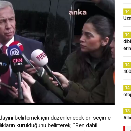
14
Uzm
14
dibi
eri
14
400
14
oto
13
yını belirlemek için düzenlenecek ön seçime
Altı
kların kurulduğunu belirterek, “Ben dahil