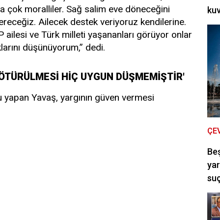
 çok moralliler. Sağ salim eve döneceğini
kuv
vereceğiz. Ailecek destek veriyoruz kendilerine.
ailesi ve Türk milleti yaşananları görüyor onlar
larını düşünüyorum,” dedi.
GÖTÜRÜLMESİ HİÇ UYGUN DÜŞMEMİŞTİR'
u yapan Yavaş, yargının güven vermesi
ÇE
Be
yar
suç