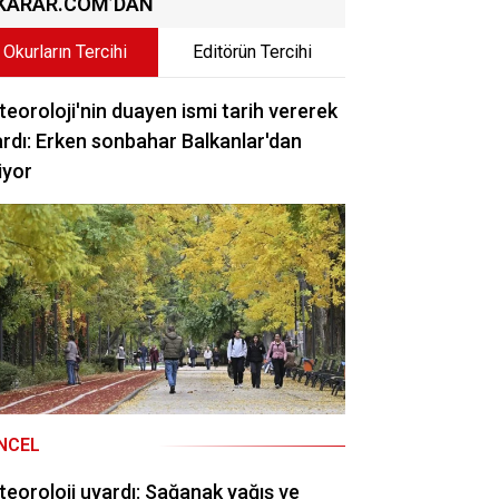
KARAR.COM’DAN
Okurların Tercihi
Editörün Tercihi
eoroloji'nin duayen ismi tarih vererek
rdı: Erken sonbahar Balkanlar'dan
iyor
NCEL
eoroloji uyardı: Sağanak yağış ve