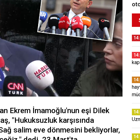
oto
14
14
kap
14
hay
müc
nan Ekrem İmamoğlu'nun eşi Dilek
14
vaş, "Hukuksuzluk karşısında
Uzm
Sağ salim eve dönmesini bekliyorlar,
14
ceğiz." dedi. 23 Mart'ta