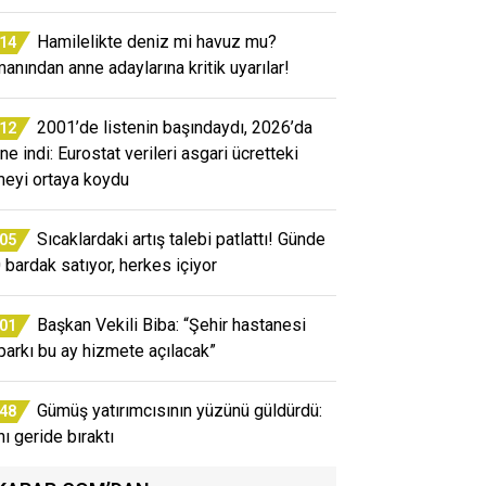
Hamilelikte deniz mi havuz mu?
:14
anından anne adaylarına kritik uyarılar!
2001’de listenin başındaydı, 2026’da
:12
ne indi: Eurostat verileri asgari ücretteki
meyi ortaya koydu
Sıcaklardaki artış talebi patlattı! Günde
:05
 bardak satıyor, herkes içiyor
Başkan Vekili Biba: “Şehir hastanesi
:01
parkı bu ay hizmete açılacak”
Gümüş yatırımcısının yüzünü güldürdü:
:48
nı geride bıraktı