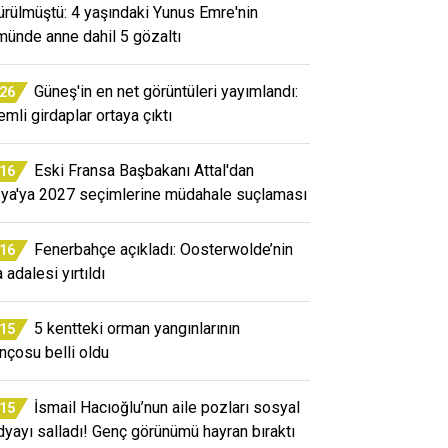
ürülmüştü: 4 yaşındaki Yunus Emre'nin
münde anne dahil 5 gözaltı
Güneş'in en net görüntüleri yayımlandı:
:26
emli girdaplar ortaya çıktı
Eski Fransa Başbakanı Attal'dan
:16
ya'ya 2027 seçimlerine müdahale suçlaması
Fenerbahçe açıkladı: Oosterwolde’nin
:16
 adalesi yırtıldı
5 kentteki orman yangınlarının
:15
ançosu belli oldu
İsmail Hacıoğlu’nun aile pozları sosyal
:15
yayı salladı! Genç görünümü hayran bıraktı