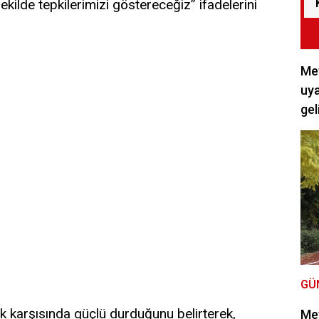
kilde tepkilerimizi göstereceğiz” ifadelerini
Met
uya
gel
GÜ
k karşısında güçlü durduğunu belirterek,
Met