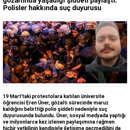
gözaltında yaşadığı şiddeti paylaştı:
atölyeye dönüştürdü
Polisler hakkında suç duyurusu
Gazi ve şehit yakınlarına ilişkin teklif kabul
edildi
19 Mart'taki protestolara katılan üniversite
öğrencisi Eren Üner, gözaltı sürecinde maruz
kaldığını belirttiği polis şiddeti nedeniyle suç
duyurusunda bulundu. Üner, sosyal medyada yaptığı
ve milyonlarca kez izlenen paylaşımına rağmen
hiçbir yetkilinin kendisiyle iletişime geçmediğini de