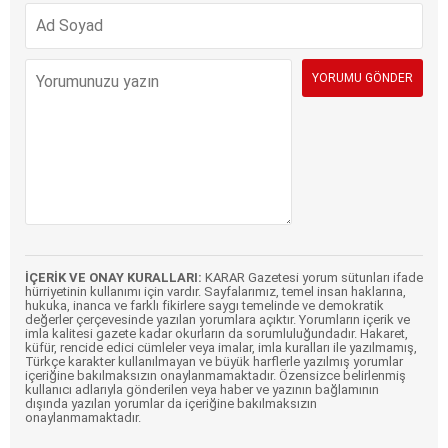
İÇERİK VE ONAY KURALLARI:
KARAR Gazetesi yorum sütunları ifade
hürriyetinin kullanımı için vardır. Sayfalarımız, temel insan haklarına,
hukuka, inanca ve farklı fikirlere saygı temelinde ve demokratik
değerler çerçevesinde yazılan yorumlara açıktır. Yorumların içerik ve
imla kalitesi gazete kadar okurların da sorumluluğundadır. Hakaret,
küfür, rencide edici cümleler veya imalar, imla kuralları ile yazılmamış,
Türkçe karakter kullanılmayan ve büyük harflerle yazılmış yorumlar
içeriğine bakılmaksızın onaylanmamaktadır. Özensizce belirlenmiş
kullanıcı adlarıyla gönderilen veya haber ve yazının bağlamının
dışında yazılan yorumlar da içeriğine bakılmaksızın
onaylanmamaktadır.