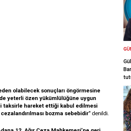
GÜ
Gül
Bar
tut
eden olabilecek sonuçları öngörmesine
lde yeterli özen yükümlülüğüne uygun
li taksirle hareket ettiği kabul edilmesi
e cezalandırılması bozma sebebidir"
denildi.
Adana 12. Ağır Ceza Mahkemesi’ne geri