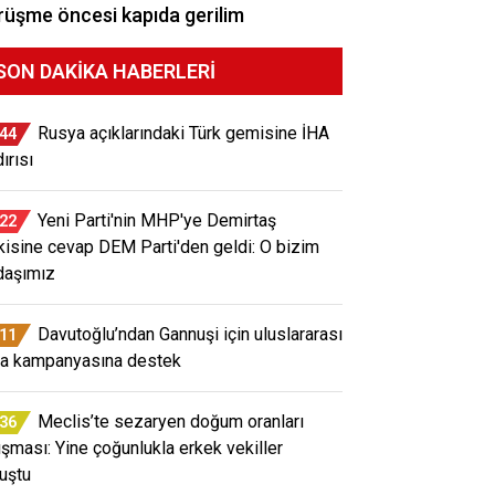
üşme öncesi kapıda gerilim
SON DAKIKA HABERLERI
Rusya açıklarındaki Türk gemisine İHA
:44
ırısı
Yeni Parti'nin MHP'ye Demirtaş
:22
kisine cevap DEM Parti'den geldi: O bizim
daşımız
Davutoğlu’ndan Gannuşi için uluslararası
:11
a kampanyasına destek
Meclis’te sezaryen doğum oranları
:36
tışması: Yine çoğunlukla erkek vekiller
uştu