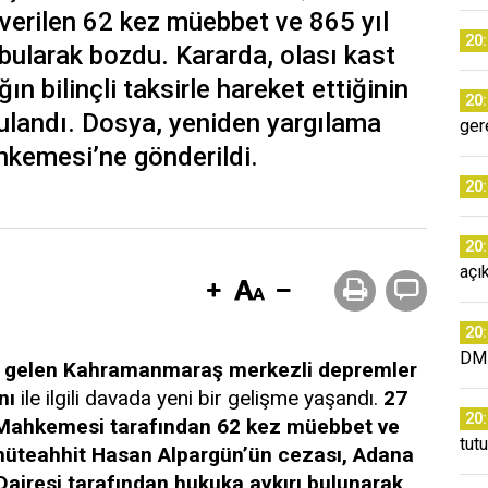
verilen 62 kez müebbet ve 865 yıl
20
bularak bozdu. Kararda, olası kast
ın bilinçli taksirle hareket ettiğinin
20
gulandı. Dosya, yeniden yargılama
ger
hkemesi’ne gönderildi.
20
20
açı
20
DM
 gelen Kahramanmaraş merkezli depremler
nı
ile ilgili davada yeni bir gelişme yaşandı.
27
20
a Mahkemesi tarafından 62 kez müebbet ve
tut
 müteahhit Hasan Alpargün’ün cezası, Adana
airesi tarafından hukuka aykırı bulunarak