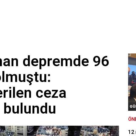
tman depremde 96
olmuştu:
rilen ceza
' bulundu
GÜ
ÖN
12