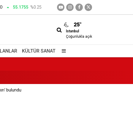
RO
55.1755
%0.25
25°
İstanbul
Çoğunlukla açık
İLANLAR
KÜLTÜR SANAT
rı' bulundu