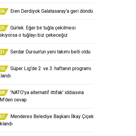
Eren Derdiyok Galatasaray'a geri döndü
:36
Gürlek: Eğer bir tuğla çekilmesi
:25
ekiyorsa o tuğlayı biz çekeceğiz
Serdar Dursun'un yeni takımı belli oldu
:21
Süper Lig'de 2. ve 3. haftanın programı
:10
klandı
'NATO'ya alternatif ittifak' iddiasına
:08
M'den cevap
Menderes Belediye Başkanı İlkay Çiçek
:07
uklandı