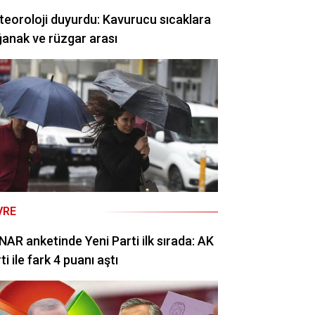
eoroloji duyurdu: Kavurucu sıcaklara
anak ve rüzgar arası
VRE
AR anketinde Yeni Parti ilk sırada: AK
ti ile fark 4 puanı aştı