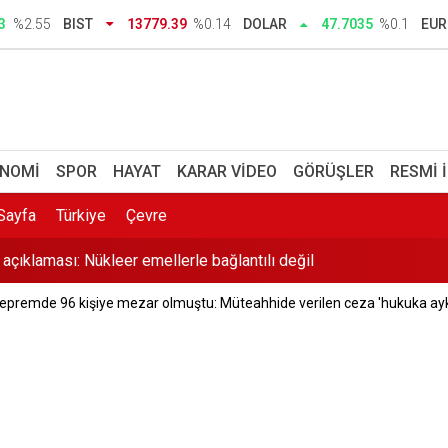
in uluslararası imza kampanyasına destek
3
%2.55
BIST
13779.39
%0.14
DOLAR
47.7035
%0.1
EU
oranları tartışması: Yine çoğunlukla erkek vekiller konuştu
ilmesi gerekiyorsa o tuğlayı biz çekeceğiz
k' iddiasına DMM'den cevap
NOMI
SPOR
HAYAT
KARAR VIDEO
GÖRÜŞLER
RESMI 
 İlkay Çiçek tutuklandı
Sayfa
Türkiye
Çevre
 açıklaması: Nükleer emellerle bağlantılı değil
epremde 96 kişiye mezar olmuştu: Müteahhide verilen ceza 'hukuka aykı
Çok yaklaştık
lik soruşturma: 12 kişi tutuklandı