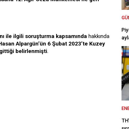
GÜ
Piy
ı ile ilgili soruşturma kapsamında
hakkında
ayl
Hasan Alpargün’ün 6 Şubat 2023’te Kuzey
ittiği belirlenmişti
.
EN
THY
sır