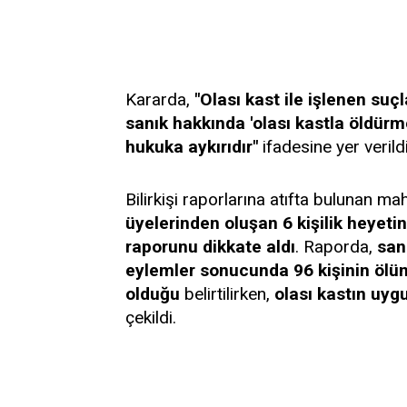
Kararda,
"Olası kast ile işlenen s
sanık hakkında 'olası kastla öldü
hukuka aykırıdır"
ifadesine yer verildi
Bilirkişi raporlarına atıfta bulunan m
üyelerinden oluşan 6 kişilik heyetin 
raporunu dikkate aldı
. Raporda,
san
eylemler sonucunda 96 kişinin ölü
olduğu
belirtilirken,
olası kastın uyg
çekildi.