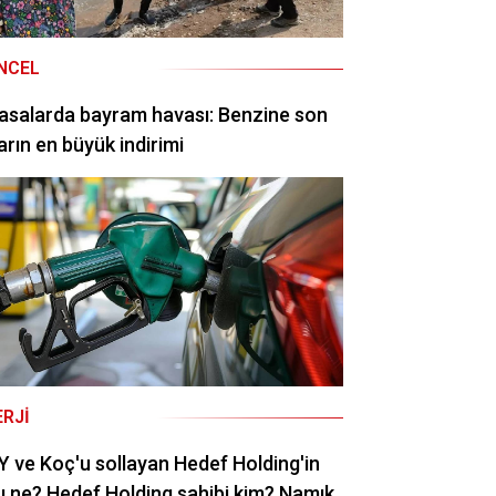
NCEL
asalarda bayram havası: Benzine son
arın en büyük indirimi
ERJI
 ve Koç'u sollayan Hedef Holding'in
rı ne? Hedef Holding sahibi kim? Namık