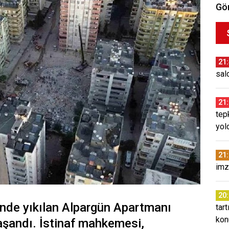
Gör
21
sald
21
tep
yol
21
imz
20
nde yıkılan Alpargün Apartmanı
tar
kon
aşandı. İstinaf mahkemesi,