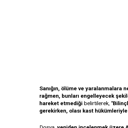
Sanığın, ölüme ve yaralanmalara n
rağmen, bunları engelleyecek şeki
hareket etmediği
belirtilerek,
"Bilinç
gerekirken, olası kast hükümleriyl
Dosya,
yeniden incelenmek üzere 