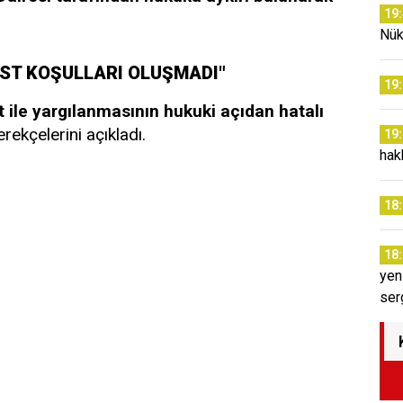
19
Nük
AST KOŞULLARI OLUŞMADI"
19
t ile yargılanmasının hukuki açıdan hatalı
ekçelerini açıkladı.
19
hak
18
18
yen
ser