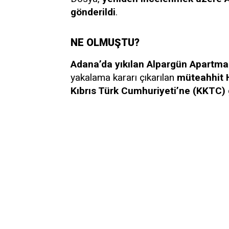
gönderildi
.
NE OLMUŞTU?
Adana’da yıkılan Alpargün Apartman
yakalama kararı çıkarılan
müteahhit 
Kıbrıs Türk Cumhuriyeti’ne (KKTC) g