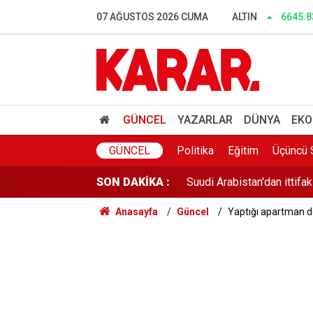
Davutoğlu’ndan Gannuşi iç
07 AĞUSTOS 2026 CUMA
ALTIN
6645.8
Meclis’te sezaryen doğum 
Gürlek: Eğer bir tuğla çek
'NATO'ya alternatif ittifa
GÜNCEL
YAZARLAR
DÜNYA
EKO
Menderes Belediye Başkanı
GÜNCEL
Politika
Eğitim
Üçüncü 
SON DAKİKA :
Suudi Arabistan'dan ittifak
Anasayfa
Güncel
Yaptığı apartman d
ABD'den ateşkes mesajı: 
Avcılar Belediyesi’ne yöne