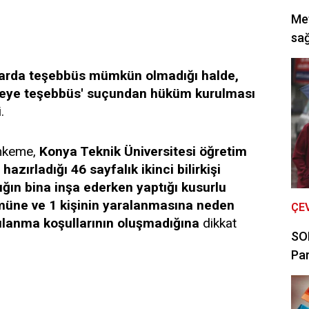
Met
sağ
uçlarda teşebbüs mümkün olmadığı halde,
rmeye teşebbüs' suçundan hüküm kurulması
.
ahkeme,
Konya Teknik Üniversitesi öğretim
hazırladığı 46 sayfalık ikinci bilirkişi
ığın bina inşa ederken yaptığı kusurlu
müne ve 1 kişinin yaralanmasına neden
ÇE
ulanma koşullarının oluşmadığına
dikkat
SON
Par