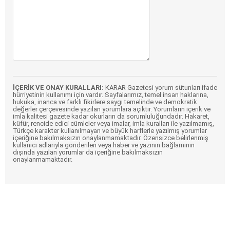
İÇERİK VE ONAY KURALLARI:
KARAR Gazetesi yorum sütunları ifade
hürriyetinin kullanımı için vardır. Sayfalarımız, temel insan haklarına,
hukuka, inanca ve farklı fikirlere saygı temelinde ve demokratik
değerler çerçevesinde yazılan yorumlara açıktır. Yorumların içerik ve
imla kalitesi gazete kadar okurların da sorumluluğundadır. Hakaret,
küfür, rencide edici cümleler veya imalar, imla kuralları ile yazılmamış,
Türkçe karakter kullanılmayan ve büyük harflerle yazılmış yorumlar
içeriğine bakılmaksızın onaylanmamaktadır. Özensizce belirlenmiş
kullanıcı adlarıyla gönderilen veya haber ve yazının bağlamının
dışında yazılan yorumlar da içeriğine bakılmaksızın
onaylanmamaktadır.