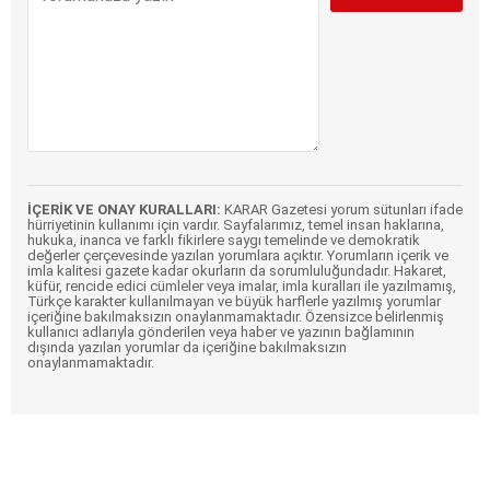
İÇERİK VE ONAY KURALLARI:
KARAR Gazetesi yorum sütunları ifade
hürriyetinin kullanımı için vardır. Sayfalarımız, temel insan haklarına,
hukuka, inanca ve farklı fikirlere saygı temelinde ve demokratik
değerler çerçevesinde yazılan yorumlara açıktır. Yorumların içerik ve
imla kalitesi gazete kadar okurların da sorumluluğundadır. Hakaret,
küfür, rencide edici cümleler veya imalar, imla kuralları ile yazılmamış,
Türkçe karakter kullanılmayan ve büyük harflerle yazılmış yorumlar
içeriğine bakılmaksızın onaylanmamaktadır. Özensizce belirlenmiş
kullanıcı adlarıyla gönderilen veya haber ve yazının bağlamının
dışında yazılan yorumlar da içeriğine bakılmaksızın
onaylanmamaktadır.