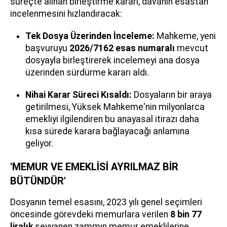
süreçte alınan birleştirme kararı, davanın esastan
incelenmesini hızlandıracak:
Tek Dosya Üzerinden İnceleme:
Mahkeme, yeni
başvuruyu
2026/7162 esas numaralı
mevcut
dosyayla birleştirerek incelemeyi ana dosya
üzerinden sürdürme kararı aldı.
Nihai Karar Süreci Kısaldı:
Dosyaların bir araya
getirilmesi, Yüksek Mahkeme'nin milyonlarca
emekliyi ilgilendiren bu anayasal itirazı daha
kısa sürede karara bağlayacağı anlamına
geliyor.
'MEMUR VE EMEKLİSİ AYRILMAZ BİR
BÜTÜNDÜR'
Dosyanın temel esasını, 2023 yılı genel seçimleri
öncesinde görevdeki memurlara verilen
8 bin 77
liralık
seyyanen zammın memur emeklilerine