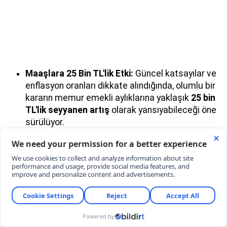
Maaşlara 25 Bin TL'lik Etki:
Güncel katsayılar ve
enflasyon oranları dikkate alındığında, olumlu bir
kararın memur emekli aylıklarına yaklaşık
25 bin
TL'lik seyyanen artış
olarak yansıyabileceği öne
sürülüyor.
Geriye Dönük Ödeme İhtimali:
İhlal kararıyla
birlikte, uygulamanın başladığı
Temmuz
2023'ten bu yana
oluşan maaş farklarının da
yasal olarak talep edilmesinin yolu açılabilecek.
EMEKLİLERDEN İMZA KAMPANYASI
Sürecin Anayasa Mahkemesi tarafından mümkün