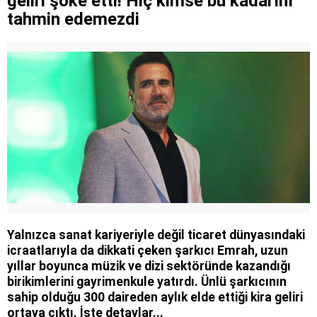
geliri şoke etti! Hiç kimse bu kadarını
tahmin edemezdi
Yalnızca sanat kariyeriyle değil ticaret dünyasındaki
icraatlarıyla da dikkati çeken şarkıcı Emrah, uzun
yıllar boyunca müzik ve dizi sektöründe kazandığı
birikimlerini gayrimenkule yatırdı. Ünlü şarkıcının
sahip olduğu 300 daireden aylık elde ettiği kira geliri
ortaya çıktı. İşte detaylar...