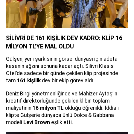
SİLİVRİ'DE 161 KİŞİLİK DEV KADRO: KLİP 16
MİLYON TL'YE MAL OLDU
Gülşen, yeni şarkısının görsel dünyası için adeta
kesenin ağzını sonuna kadar açtı. Silivri Klasis
Otel'de sadece bir günde çekilen klip projesinde
tam
161 kişilik
dev bir ekip görev aldı.
Deniz Birgi yönetmenliğinde ve Mahizer Aytaş’ın
kreatif direktörlüğünde çekilen klibin toplam
maliyetinin
16 milyon TL
olduğu öğrenildi. İddialı
klipte Gülşen’e dünyaca ünlü Dolce & Gabbana
modeli
Levi Brown
eşlik etti.