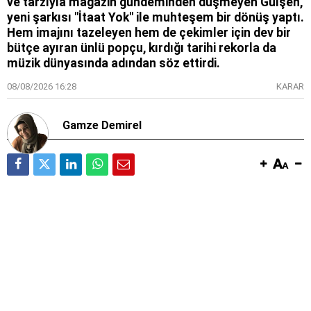
ve tarzıyla magazin gündeminden düşmeyen Gülşen,
yeni şarkısı "İtaat Yok" ile muhteşem bir dönüş yaptı.
Hem imajını tazeleyen hem de çekimler için dev bir
bütçe ayıran ünlü popçu, kırdığı tarihi rekorla da
müzik dünyasında adından söz ettirdi.
08/08/2026 16:28
KARAR
Gamze Demirel