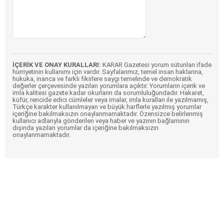
İÇERİK VE ONAY KURALLARI:
KARAR Gazetesi yorum sütunları ifade
hürriyetinin kullanımı için vardır. Sayfalarımız, temel insan haklarına,
hukuka, inanca ve farklı fikirlere saygı temelinde ve demokratik
değerler çerçevesinde yazılan yorumlara açıktır. Yorumların içerik ve
imla kalitesi gazete kadar okurların da sorumluluğundadır. Hakaret,
küfür, rencide edici cümleler veya imalar, imla kuralları ile yazılmamış,
Türkçe karakter kullanılmayan ve büyük harflerle yazılmış yorumlar
içeriğine bakılmaksızın onaylanmamaktadır. Özensizce belirlenmiş
kullanıcı adlarıyla gönderilen veya haber ve yazının bağlamının
dışında yazılan yorumlar da içeriğine bakılmaksızın
onaylanmamaktadır.