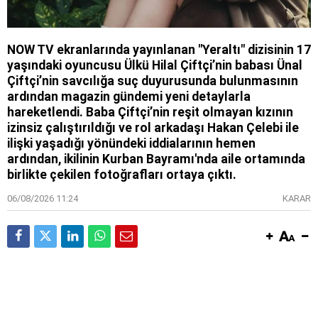
NOW TV ekranlarında yayınlanan "Yeraltı" dizisinin 17
yaşındaki oyuncusu Ülkü Hilal Çiftçi’nin babası Ünal
Çiftçi’nin savcılığa suç duyurusunda bulunmasının
ardından magazin gündemi yeni detaylarla
hareketlendi. Baba Çiftçi’nin reşit olmayan kızının
izinsiz çalıştırıldığı ve rol arkadaşı Hakan Çelebi ile
ilişki yaşadığı yönündeki iddialarının hemen
ardından, ikilinin Kurban Bayramı'nda aile ortamında
birlikte çekilen fotoğrafları ortaya çıktı.
06/08/2026 11:24
KARAR