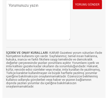
İÇERİK VE ONAY KURALLARI:
KARAR Gazetesi yorum sütunları ifade
hürriyetinin kullanımı için vardır. Sayfalarımız, temel insan haklarına,
hukuka, inanca ve farklı fikirlere saygı temelinde ve demokratik
değerler çerçevesinde yazılan yorumlara açıktır. Yorumların içerik ve
imla kalitesi gazete kadar okurların da sorumluluğundadır. Hakaret,
küfür, rencide edici cümleler veya imalar, imla kuralları ile yazılmamış,
Türkçe karakter kullanılmayan ve büyük harflerle yazılmış yorumlar
içeriğine bakılmaksızın onaylanmamaktadır. Özensizce belirlenmiş
kullanıcı adlarıyla gönderilen veya haber ve yazının bağlamının
dışında yazılan yorumlar da içeriğine bakılmaksızın
onaylanmamaktadır.