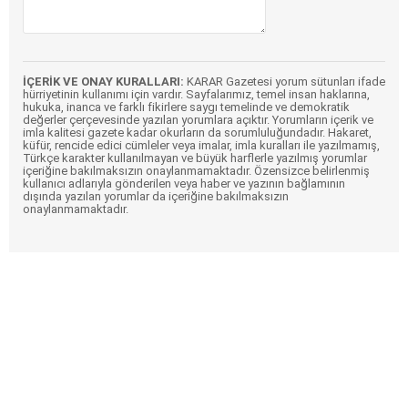
İÇERİK VE ONAY KURALLARI:
KARAR Gazetesi yorum sütunları ifade
hürriyetinin kullanımı için vardır. Sayfalarımız, temel insan haklarına,
hukuka, inanca ve farklı fikirlere saygı temelinde ve demokratik
değerler çerçevesinde yazılan yorumlara açıktır. Yorumların içerik ve
imla kalitesi gazete kadar okurların da sorumluluğundadır. Hakaret,
küfür, rencide edici cümleler veya imalar, imla kuralları ile yazılmamış,
Türkçe karakter kullanılmayan ve büyük harflerle yazılmış yorumlar
içeriğine bakılmaksızın onaylanmamaktadır. Özensizce belirlenmiş
kullanıcı adlarıyla gönderilen veya haber ve yazının bağlamının
dışında yazılan yorumlar da içeriğine bakılmaksızın
onaylanmamaktadır.