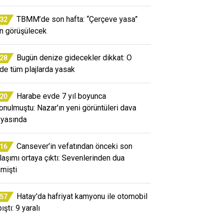
TBMM’de son hafta: “Çerçeve yasa”
:32
ın görüşülecek
Bugün denize gidecekler dikkat: O
:28
ede tüm plajlarda yasak
Harabe evde 7 yıl boyunca
:20
konulmuştu: Nazar'ın yeni görüntüleri dava
yasında
Cansever’in vefatından önceki son
:16
laşımı ortaya çıktı: Sevenlerinden dua
emişti
Hatay'da hafriyat kamyonu ile otomobil
:57
ıştı: 9 yaralı