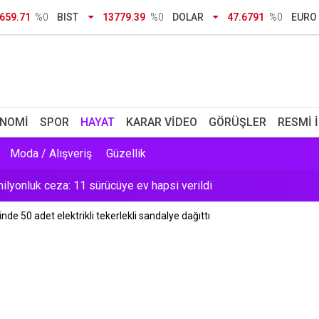
 alıkonulmuştu: Nazar'ın yeni görüntüleri dava dosyasında
659.71
%0
BIST
13779.39
%0
DOLAR
47.6791
%0
EURO
di: 4 ay içinde başvuranlar okula dönebilecek
 Komşuların koku ihbarı gerçeği ortaya çıkardı
riyor
NOMI
SPOR
HAYAT
KARAR VIDEO
GÖRÜŞLER
RESMI 
milyonluk ceza: 11 sürücüye ev hapsi verildi
Moda / Alışveriş
Güzellik
Balkon çöktü, bina tahliye edildi
de 50 adet elektrikli tekerlekli sandalye dağıttı
a' kararı belli oldu: Genel Kurul'da 'evet' diyecek
 için sel uyarısı