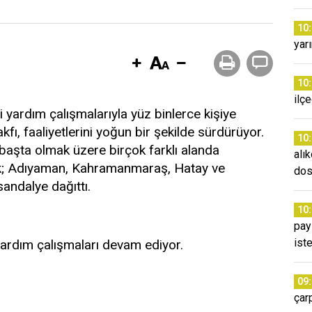
10
yar
10
ilç
 yardım çalışmalarıyla yüz binlerce kişiye
fı, faaliyetlerini yoğun bir şekilde sürdürüyor.
10
başta olmak üzere birçok farklı alanda
alı
ak; Adıyaman, Kahramanmaraş, Hatay ve
dos
andalye dağıttı.
10
pay
ist
yardım çalışmaları devam ediyor.
09
çarp