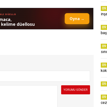
09
inş
09
baş
09
sın
09
kok
09
09
cez