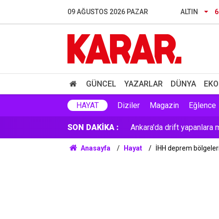
Harabe evde 7 yıl boyunca
09 AĞUSTOS 2026 PAZAR
ALTIN
6
Öğrenci affı yürürlüğe gir
Beyoğlu'nda şüpheli ölüm!
YKS tercihleri yarın sona e
GÜNCEL
YAZARLAR
DÜNYA
EKO
Ankara'da drift yapanlara 
HAYAT
Diziler
Magazin
Eğlence
SON DAKİKA :
İstanbul'da korkutan olay! 
Anasayfa
Hayat
İHH deprem bölgelerin
YENİ Parti'nin 'Çerçeve Yas
Yağışlar kuvvetleniyor: 5 il