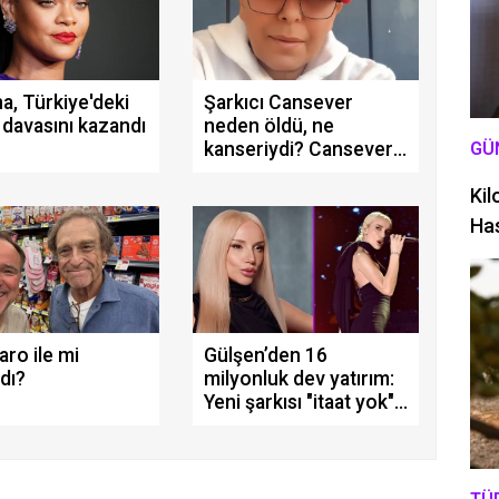
a, Türkiye'deki
Şarkıcı Cansever
davasını kazandı
neden öldü, ne
GÜ
kanseriydi? Cansever
kimdir, gerçek adı ne?
Kil
Has
ro ile mi
Gülşen’den 16
adı?
milyonluk dev yatırım:
Yeni şarkısı "itaat yok"
için kesenin ağzını açtı!