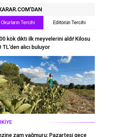
KARAR.COM’DAN
Okurların Tercihi
Editörün Tercihi
00 kök dikti ilk meyvelerini aldı! Kilosu
 TL’den alıcı buluyor
RKIYE
nzine zam yağmuru: Pazartesi gece