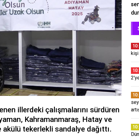
sem
du
10
kişi
10
2'y
10
sey
enen illerdeki çalışmalarını sürdüren
artı
dıyaman, Kahramanmaraş, Hatay ve
10
 akülü tekerlekli sandalye dağıttı.
Dün