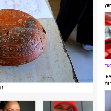
yar
EK
IBA
Yan
if