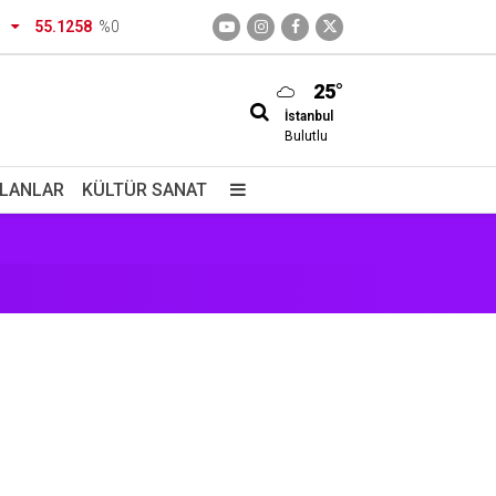
55.1258
%0
25°
İstanbul
Bulutlu
İLANLAR
KÜLTÜR SANAT