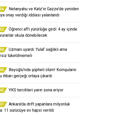
Netanyahu ve Katz’ın Gazze’de yeniden
:56
aya onay verdiği iddiası yalanlandı
Öğrenci affı yürürlüğe girdi: 4 ay içinde
:52
vuranlar okula dönebilecek
Uzmanı uyardı: Yulaf sağlıklı ama
:50
ırsız tüketilmemeli
Beyoğlu'nda şüpheli ölüm! Komşuların
:45
u ihbarı gerçeği ortaya çıkardı
YKS tercihleri yarın sona eriyor
:42
Ankara'da drift yapanlara milyonluk
:37
a: 11 sürücüye ev hapsi verildi