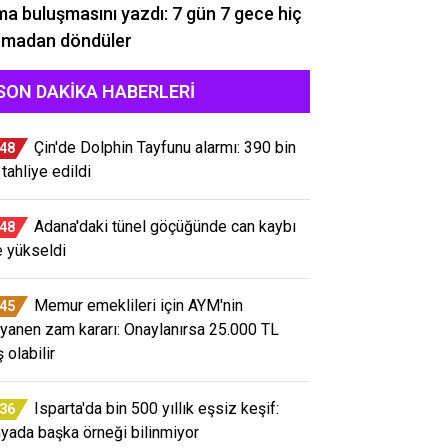
a buluşmasını yazdı: 7 gün 7 gece hiç
rmadan döndüler
SON DAKIKA HABERLERI
Çin'de Dolphin Tayfunu alarmı: 390 bin
:48
 tahliye edildi
Adana'daki tünel göçüğünde can kaybı
:48
e yükseldi
Memur emeklileri için AYM'nin
:45
yanen zam kararı: Onaylanırsa 25.000 TL
ş olabilir
Isparta'da bin 500 yıllık eşsiz keşif:
:36
yada başka örneği bilinmiyor