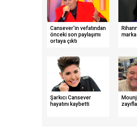
Cansever’in vefatından
Rihann
önceki son paylaşımı
marka 
ortaya çıktı
Şarkıcı Cansever
Mounja
hayatını kaybetti
zayıfl