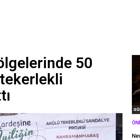
lgelerinde 50
 tekerlekli
tı
GÜ
ÖN
New