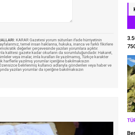
3.5
RALLARI:
KARAR Gazetesi yorum sütunları ifade hürriyetinin
Sayfalarımız, temel insan haklarına, hukuka, inanca ve farklı fikirlere
750
mokratik değerler çerçevesinde yazılan yorumlara açıktır.
imla kalitesi gazete kadar okurların da sorumluluğundadır. Hakaret,
ümleler veya imalar, imla kuralları ile yazılmamış, Türkçe karakter
k harflerle yazılmış yorumlar içeriğine bakılmaksızın
ensizce belirlenmiş kullanıcı adlarıyla gönderilen veya haber ve
şında yazılan yorumlar da içeriğine bakılmaksızın
TÜ
Be