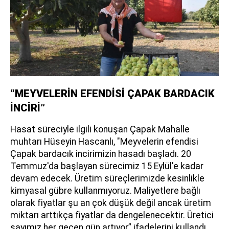
“MEYVELERİN EFENDİSİ ÇAPAK BARDACIK
İNCİRİ”
Hasat süreciyle ilgili konuşan Çapak Mahalle
muhtarı Hüseyin Hascanlı, "Meyvelerin efendisi
Çapak bardacık incirimizin hasadı başladı. 20
Temmuz'da başlayan sürecimiz 15 Eylül'e kadar
devam edecek. Üretim süreçlerimizde kesinlikle
kimyasal gübre kullanmıyoruz. Maliyetlere bağlı
olarak fiyatlar şu an çok düşük değil ancak üretim
miktarı arttıkça fiyatlar da dengelenecektir. Üretici
sayımız her geçen gün artıyor” ifadelerini kullandı.