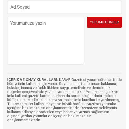
İÇERİK VE ONAY KURALLARI:
KARAR Gazetesi yorum sütunları ifade
hürriyetinin kullanımı için vardır. Sayfalarımız, temel insan haklarına,
hukuka, inanca ve farklı fikirlere saygı temelinde ve demokratik
değerler çerçevesinde yazılan yorumlara açıktır. Yorumların içerik ve
imla kalitesi gazete kadar okurların da sorumluluğundadır. Hakaret,
küfür, rencide edici cümleler veya imalar, imla kuralları ile yazılmamış,
Türkçe karakter kullanılmayan ve büyük harflerle yazılmış yorumlar
içeriğine bakılmaksızın onaylanmamaktadır. Özensizce belirlenmiş
kullanıcı adlarıyla gönderilen veya haber ve yazının bağlamının
dışında yazılan yorumlar da içeriğine bakılmaksızın
onaylanmamaktadır.