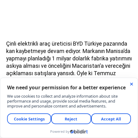
Çinli elektrikli araç üreticisi BYD Türkiye pazarında
kan kaybetmeye devam ediyor. Markanın Manisa’da
yapmayı planladığı 1 milyar dolarlık fabrika yatırımını
askıya alması ve önceliğini Macaristan’a vereceğini
açıklaması satışlara yansıdı. Öyle ki Temmuz
ayında sadece 17 adet araç satabilen marka, yılın
ilk 7 ayında 6.754 satış rakamında kalarak tam
elektrikli araç pazarındaki payını %7,23’e düşürdü.
ELEKTRİKLİ ARAÇ PAZARINDA LİDER TOGG
Otomotiv Distribütörleri Derneği (ODD) verileri
kapsamında, Temmuz’da Türkiye’de 12.684 adet
elektrikli otomobil satışı yapıldı. Yerli markamız