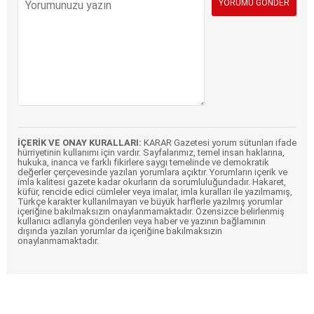
İÇERİK VE ONAY KURALLARI:
KARAR Gazetesi yorum sütunları ifade
hürriyetinin kullanımı için vardır. Sayfalarımız, temel insan haklarına,
hukuka, inanca ve farklı fikirlere saygı temelinde ve demokratik
değerler çerçevesinde yazılan yorumlara açıktır. Yorumların içerik ve
imla kalitesi gazete kadar okurların da sorumluluğundadır. Hakaret,
küfür, rencide edici cümleler veya imalar, imla kuralları ile yazılmamış,
Türkçe karakter kullanılmayan ve büyük harflerle yazılmış yorumlar
içeriğine bakılmaksızın onaylanmamaktadır. Özensizce belirlenmiş
kullanıcı adlarıyla gönderilen veya haber ve yazının bağlamının
dışında yazılan yorumlar da içeriğine bakılmaksızın
onaylanmamaktadır.