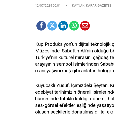
12/07/2025 00:01
KAYNAK: KARAR GAZETESİ
Küp Prodüksiyon’un dijital teknolojik 
Müzesi’nde, Sabattin Ali’nin olduğu böl
Türkiye’nin kültürel mirasını çağdaş t
arayışının sembol isimlerinden Sabahat
o anı yaşıyormuş gibi anlatan hologra
Kuyucaklı Yusuf, İçimizdeki Şeytan, 
edebiyat tarihimizin önemli isimlerind
hücresinde tutuklu kaldığı dönemi, ho
ses-görsel efektler eşliğinde yaşatıyor.
oluşan seçkilerle donatılmış dijital ek