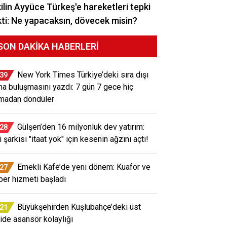
ilin Ayyüce Türkeş'e hareketleri tepki
ti: Ne yapacaksın, dövecek misin?
SON DAKIKA HABERLERI
New York Times Türkiye’deki sıra dışı
:39
a buluşmasını yazdı: 7 gün 7 gece hiç
madan döndüler
Gülşen’den 16 milyonluk dev yatırım:
:28
 şarkısı "itaat yok" için kesenin ağzını açtı!
Emekli Kafe’de yeni dönem: Kuaför ve
:27
ber hizmeti başladı
Büyükşehirden Kuşlubahçe’deki üst
:21
ide asansör kolaylığı