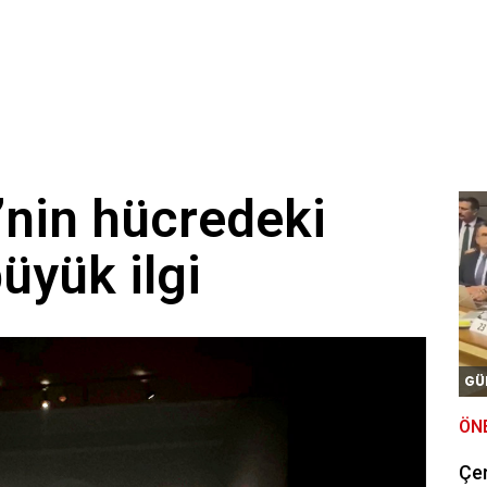
’nin hücredeki
üyük ilgi
GÜ
ÖN
Çe