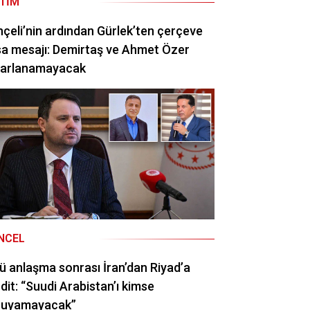
ITIM
çeli’nin ardından Gürlek’ten çerçeve
a mesajı: Demirtaş ve Ahmet Özer
rarlanamayacak
NCEL
ü anlaşma sonrası İran’dan Riyad’a
dit: “Suudi Arabistan’ı kimse
ruyamayacak”