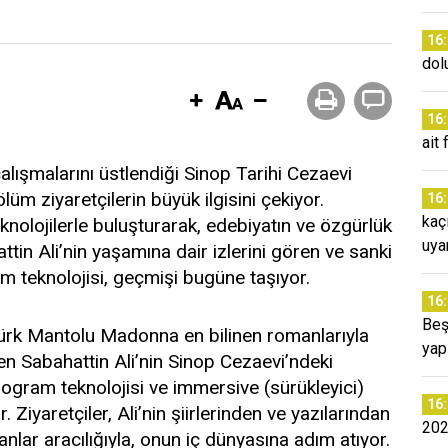
16
dol
16
ait
çalışmalarını üstlendiği Sinop Tarihi Cezaevi
üm ziyaretçilerin büyük ilgisini çekiyor.
16
kaç
eknolojilerle buluşturarak, edebiyatın ve özgürlük
uyar
tin Ali’nin yaşamına dair izlerini gören ve sanki
m teknolojisi, geçmişi bugüne taşıyor.
16
Beş
Kürk Mantolu Madonna en bilinen romanlarıyla
yap
en Sabahattin Ali’nin Sinop Cezaevi’ndeki
logram teknolojisi ve immersive (sürükleyici)
16
 Ziyaretçiler, Ali’nin şiirlerinden ve yazılarından
202
ranlar aracılığıyla, onun iç dünyasına adım atıyor.