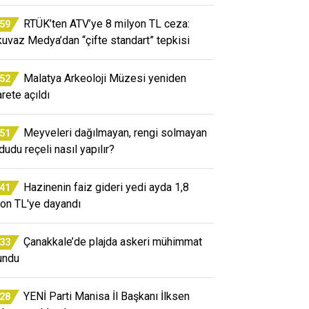
RTÜK’ten ATV’ye 8 milyon TL ceza:
:59
kuvaz Medya’dan “çifte standart” tepkisi
Malatya Arkeoloji Müzesi yeniden
:52
arete açıldı
Meyveleri dağılmayan, rengi solmayan
:51
dudu reçeli nasıl yapılır?
Hazinenin faiz gideri yedi ayda 1,8
:41
lyon TL'ye dayandı
Çanakkale’de plajda askeri mühimmat
:33
undu
YENİ Parti Manisa İl Başkanı İlksen
:28