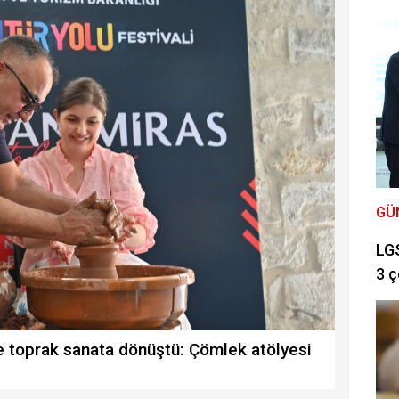
GÜ
LGS
3 ç
de toprak sanata dönüştü: Çömlek atölyesi