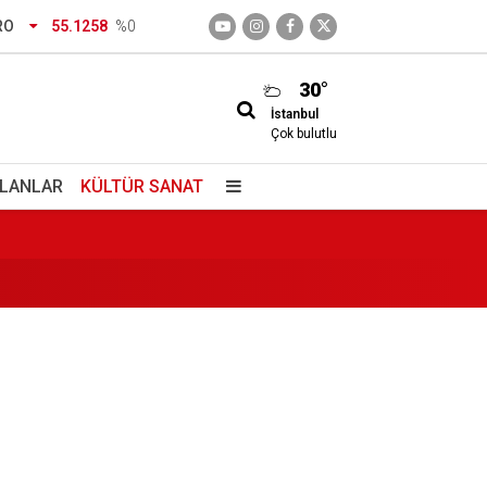
RO
55.1258
%0
30°
İstanbul
Çok bulutlu
İLANLAR
KÜLTÜR SANAT