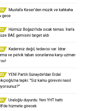
Mustafa Keser’den müzik ve kahkaha
:19
u gece
Hürmüz Boğazı'nda sıcak temas: İran'a
:11
 füze BAE gemisini target aldı
Kaderiniz değil, tedavisi var: İdrar
:05
ırma ve pelvik taban sorunlarına karşı uzman
ısı!
YENİ Partili Günaydın'dan Erdal
:03
ikçioğlu'na tepki: "Siz kamu görevini nasıl
ıyorsunuz?"
Uraloğlu duyurdu: Yeni YHT hattı
:01
8’de hizmete girecek