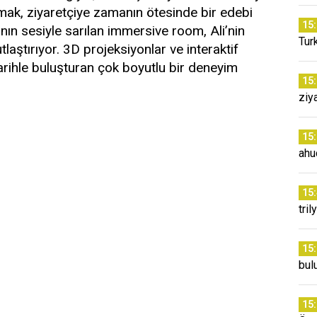
şmak, ziyaretçiye zamanın ötesinde bir edebi
15
ın sesiyle sarılan immersive room, Ali’nin
Tur
tlaştırıyor. 3D projeksiyonlar ve interaktif
 tarihle buluşturan çok boyutlu bir deneyim
15
ziy
15
ahu
15
tri
15
bul
15