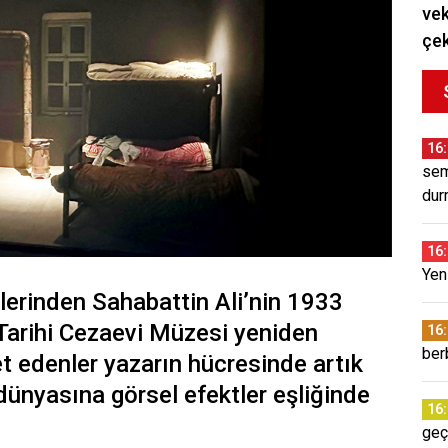
vek
çek
16
sem
dur
16
Yeni
lerinden Sahabattin Ali’nin 1933
 Tarihi Cezaevi Müzesi yeniden
16
ber
et edenler yazarın hücresinde artık
 dünyasına görsel efektler eşliğinde
16
geç