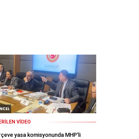
NCEL
ERILEN VIDEO
rçeve yasa komisyonunda MHP'li