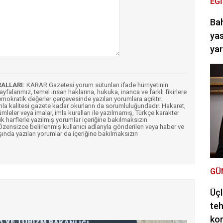
EĞ
Bah
yas
ya
RALLARI:
KARAR Gazetesi yorum sütunları ifade hürriyetinin
Sayfalarımız, temel insan haklarına, hukuka, inanca ve farklı fikirlere
mokratik değerler çerçevesinde yazılan yorumlara açıktır.
imla kalitesi gazete kadar okurların da sorumluluğundadır. Hakaret,
ümleler veya imalar, imla kuralları ile yazılmamış, Türkçe karakter
k harflerle yazılmış yorumlar içeriğine bakılmaksızın
ensizce belirlenmiş kullanıcı adlarıyla gönderilen veya haber ve
şında yazılan yorumlar da içeriğine bakılmaksızın
GÜ
Üçl
teh
ko