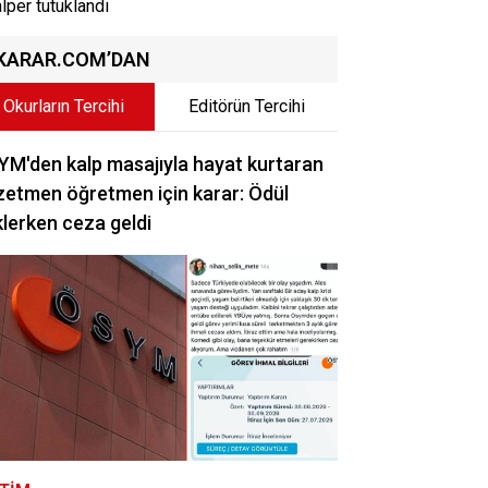
lper tutuklandı
KARAR.COM’DAN
Okurların Tercihi
Editörün Tercihi
M'den kalp masajıyla hayat kurtaran
etmen öğretmen için karar: Ödül
lerken ceza geldi