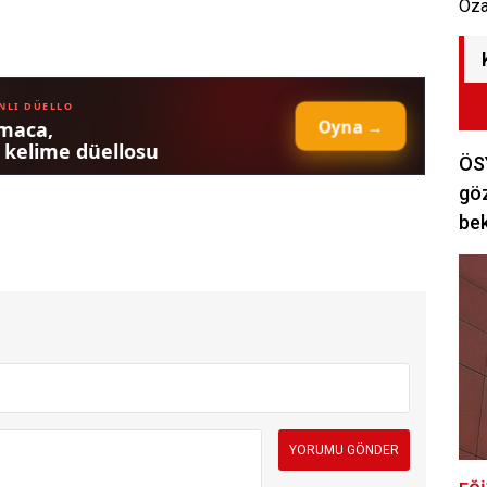
Öza
ÖSY
göz
bek