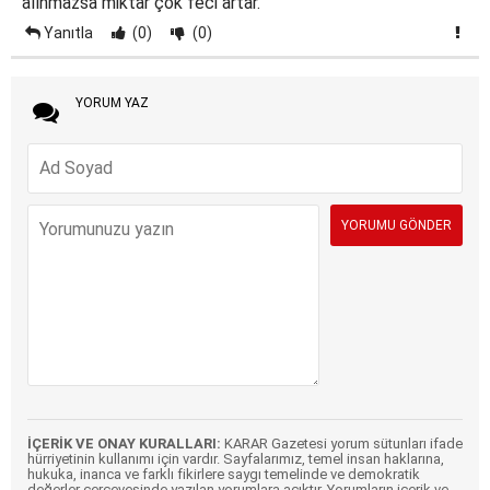
alınmazsa miktar çok feci artar.
Yanıtla
(0)
(0)
YORUM YAZ
İÇERİK VE ONAY KURALLARI:
KARAR Gazetesi yorum sütunları ifade
hürriyetinin kullanımı için vardır. Sayfalarımız, temel insan haklarına,
hukuka, inanca ve farklı fikirlere saygı temelinde ve demokratik
değerler çerçevesinde yazılan yorumlara açıktır. Yorumların içerik ve