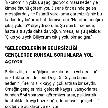
“Ekonominin yokuş aşağı gidiyor olması nedeniyle
kimse önünü göremiyor. 3 sene öncesinde gelen
mesajlarda yine üzüntü vardı ama çaresizliği hiç bu
kadar duyduğumu hatırlamıyorum. ‘Nasıl bulacağım
çıkış yolunu?’ diyeydi sorular. Şu son bir senede,
hatta altı ayda daha da yoğun, mesajlar şu şekilde:
‘Çıkış yolu yok. Biliyorum çıkış yolu olmadığını.’”
"GELECEKLERİNİN BELİRSİZLİĞİ
GENÇLERDE RUHSAL SORUNLARA YOL
AÇIYOR"
Belirsizlik, ruh sağlığının bozulmasına yol açan ağır
risk faktörlerinden biri. Doç. Dr. Ceylan bunun
nedenini, “Belirsizlik kaygıyı çok artıran bir şeydir.
Örneğin gençlerimiz, gelecek kaygısı yaşıyorlarsa,
bundan 5 yıl sonrasını göremiyorlarsa, psikiyatrik
hastalıklar, kaygı bozukluğu, depresyon gelişebilir”
sözleriyle açıklıyor ve ekliyor: