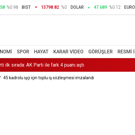
tıyor! Günde 10 ton hasat ediliyor, kilosu 250 TL’den satılıyor
.58
%0.98
BIST
13798.82
%0
DOLAR
47.689
%0.12
EURO
en onlar burayı keşfetti: İzmir'de 'Böyle bir yer hâlâ var mı?' de
miş
ilk sırada: AK Parti ile fark 4 puanı aştı
NOMI
SPOR
HAYAT
KARAR VIDEO
GÖRÜŞLER
RESMI 
 ilk açıklama: İçimiz buruk
45 kadrolu işçi için toplu iş sözleşmesi imzalandı
ihtiyacını 5 yıl boyunca KARDEMİR karşılayacak
 il başkanlığı açılışında konuştu: Ferman padişahınsa meydanlar b