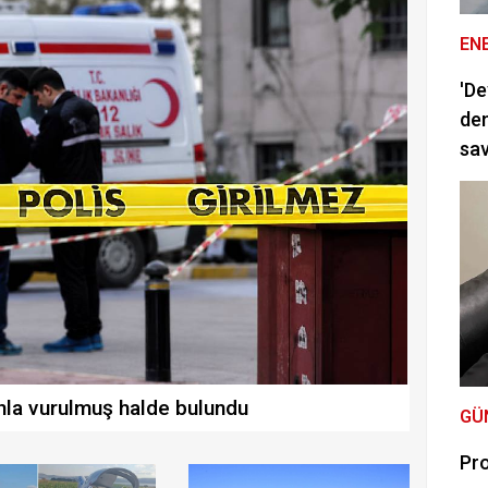
EN
'De
dem
sav
hla vurulmuş halde bulundu
GÜ
Pro