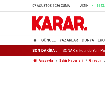
Poyraz lezzetine lezzet ka
07 AĞUSTOS 2026 CUMA
ALTIN
6543
Herkes Çeşme'ye akın ederk
Dalgıçlar bile işin içindey
SONAR anketinde Yeni Parti 
GÜNCEL
YAZARLAR
DÜNYA
EKO
SON DAKİKA :
Tahliye edilen Çaykara’dan
Anasayfa
Şehir Haberleri
Giresun
Cezayir demiryolu tekeri 
Günaydın YENİ Parti Artvin