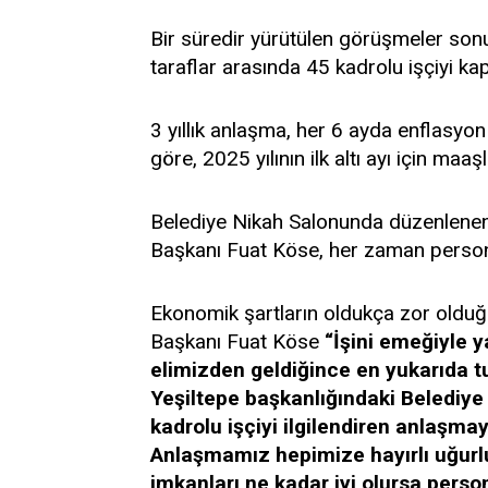
Bir süredir yürütülen görüşmeler son
taraflar arasında 45 kadrolu işçiyi k
3 yıllık anlaşma, her 6 ayda enflasyo
göre, 2025 yılının ilk altı ayı için maaş
Belediye Nikah Salonunda düzenlenen
Başkanı Fuat Köse, her zaman persone
Ekonomik şartların oldukça zor olduğu
Başkanı Fuat Köse
“İşini emeğiyle y
elimizden geldiğince en yukarıda tu
Yeşiltepe başkanlığındaki Belediye
kadrolu işçiyi ilgilendiren anlaşmaya
Anlaşmamız hepimize hayırlı uğurlu 
imkanları ne kadar iyi olursa person