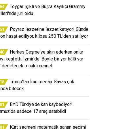
Toygar Işıklı ve Büşra Kayıkçı Grammy
:54
leri'nde jüri oldu
Poyraz lezzetine lezzet katıyor! Günde
:51
ton hasat ediliyor, kilosu 250 TL’den satılıyor
Herkes Çeşme'ye akın ederken onlar
:40
yı keşfetti: İzmir'de 'Böyle bir yer hâlâ var
' dedirtecek o saklı cennet
Trump'tan İran mesajı: Savaş çok
:15
ında bitecek
BYD Türkiye’de kan kaybediyor!
:01
muz’da sadece 17 araç satabildi
Kürt seçmeni matematik sanan seçimi
:01