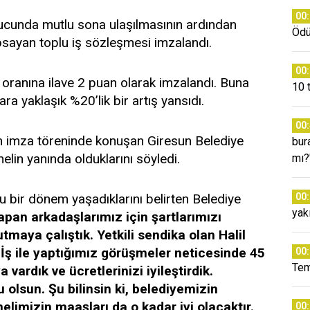
00
ucunda mutlu sona ulaşılmasının ardından
Ödül
apsayan toplu iş sözleşmesi imzalandı.
00
n oranına ilave 2 puan olarak imzalandı. Buna
10 
lara yaklaşık %20’lik bir artış yansıdı.
00
 imza töreninde konuşan Giresun Belediye
bura
lin yanında olduklarını söyledi.
mı?
 bir dönem yaşadıklarını belirten Belediye
00
yak
apan arkadaşlarımız için şartlarımızı
tmaya çalıştık. Yetkili sendika olan Halil
 İş ile yaptığımız görüşmeler neticesinde 45
00
Tem
 vardık ve ücretlerinizi iyileştirdik.
olsun. Şu bilinsin ki, belediyemizin
elimizin maaşları da o kadar iyi olacaktır.
00