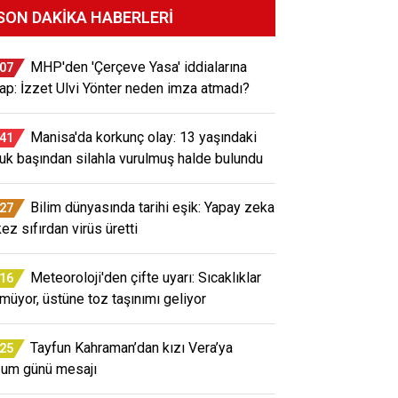
SON DAKIKA HABERLERI
MHP'den 'Çerçeve Yasa' iddialarına
:07
ap: İzzet Ulvi Yönter neden imza atmadı?
Manisa'da korkunç olay: 13 yaşındaki
:41
uk başından silahla vurulmuş halde bulundu
Bilim dünyasında tarihi eşik: Yapay zeka
:27
kez sıfırdan virüs üretti
Meteoroloji'den çifte uyarı: Sıcaklıklar
:16
müyor, üstüne toz taşınımı geliyor
Tayfun Kahraman’dan kızı Vera’ya
:25
um günü mesajı