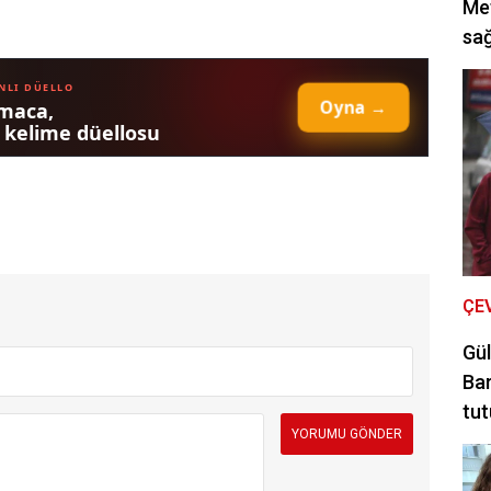
Met
sağ
ÇE
Gül
Bar
tut