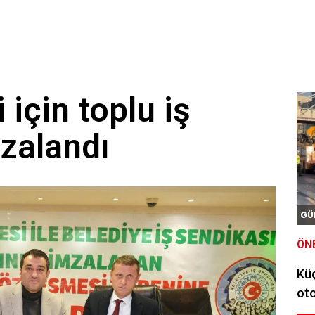
 için toplu iş
zalandı
GÜ
ÖN
Kü
oto