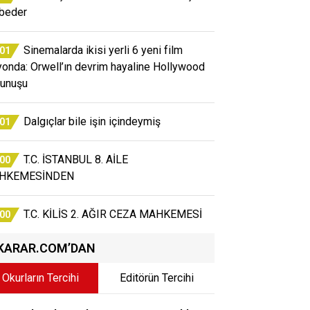
beder
Sinemalarda ikisi yerli 6 yeni film
:01
yonda: Orwell’ın devrim hayaline Hollywood
unuşu
Dalgıçlar bile işin içindeymiş
:01
T.C. İSTANBUL 8. AİLE
:00
HKEMESİNDEN
T.C. KİLİS 2. AĞIR CEZA MAHKEMESİ
:00
KARAR.COM’DAN
Okurların Tercihi
Editörün Tercihi