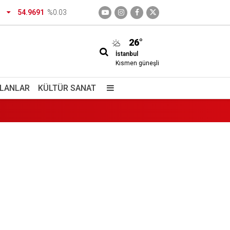
54.9691
%0.03
dirtecek o saklı cennet
26°
İstanbul
Kısmen güneşli
İLANLAR
KÜLTÜR SANAT
izimdir