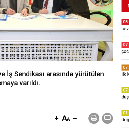
08
cev
07
çoc
07
ye İş Sendikası arasında yürütülen
ilk 
şmaya varıldı.
07
düş
01
doğ