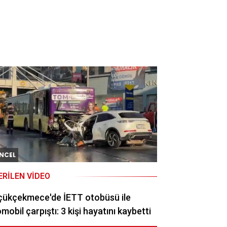
NCEL
ERILEN VIDEO
çükçekmece'de İETT otobüsü ile
mobil çarpıştı: 3 kişi hayatını kaybetti