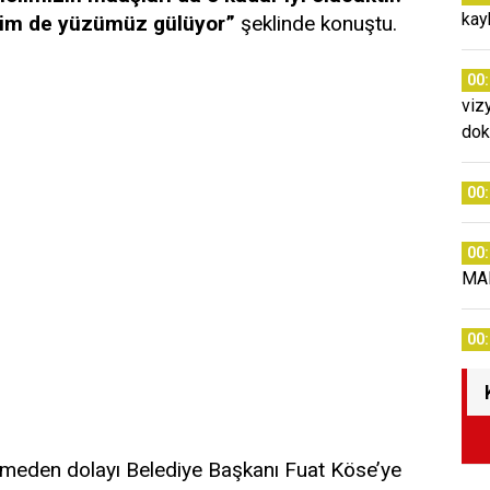
kay
zim de yüzümüz gülüyor”
şeklinde konuştu.
00
viz
dok
00
00
MA
00
ştirmeden dolayı Belediye Başkanı Fuat Köse’ye