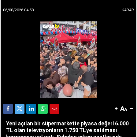
06/08/2026 04:58
KARAR
Yeni açılan bir süpermarkette piyasa değeri 6.000
TL olan televizyonların 1.750 TL'ye satılması
karmaşaya yol açtı. Sabahın erken saatlerinde