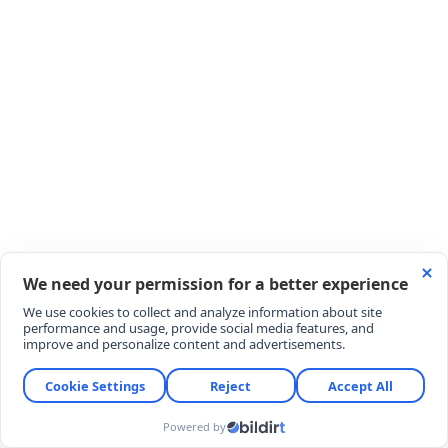
Türkiye, 2022 ve 2024 yıllarında Şanghay İş Birliği
Örgütü (ŞİÖ) tam üyelik hedefini duyurmuştu.
Ancak Donald Trump'ın 5 Kasım 2024 tarihinde
yeniden ABD Başkanı seçilmesinin ardından
Ankara'nın dış politika önceliği değişti.