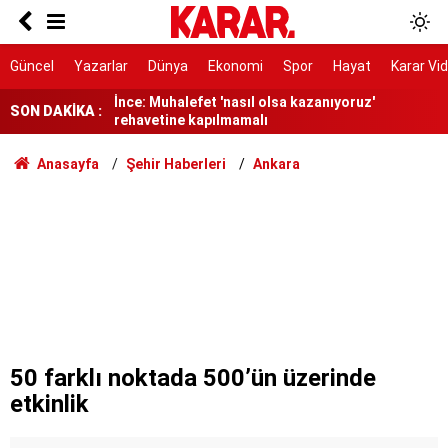
Dedetaş: Teşekkürler Üsküdar, tebrikler Sibel
Başkanım
İnce: Muhalefet 'nasıl olsa kazanıyoruz'
Güncel
Yazarlar
Dünya
Ekonomi
Spor
Hayat
Karar Vi
rehavetine kapılmamalı
SON DAKİKA :
Kendisinin çayını dahi içmedim
Ayrımcılığı hak etmedik
Anasayfa
Şehir Haberleri
Ankara
SURECTE EN KRITIK ASAMA
91 yaşındaki kadın yanarak hayatını kaybetti
Belediye kursunda öğrendiği meslekle evini
atölyeye dönüştürdü
Gazi ve şehit yakınlarına ilişkin teklif kabul
edildi
50 farklı noktada 500’ün üzerinde
etkinlik