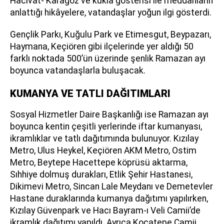
Hacivat- Karagöz ve kukla gösterisi ile meddahların
anlattığı hikâyelere, vatandaşlar yoğun ilgi gösterdi.
Gençlik Parkı, Kuğulu Park ve Etimesgut, Beypazarı,
Haymana, Keçiören gibi ilçelerinde yer aldığı 50
farklı noktada 500’ün üzerinde şenlik Ramazan ayı
boyunca vatandaşlarla buluşacak.
KUMANYA VE TATLI DAĞITIMLARI
Sosyal Hizmetler Daire Başkanlığı ise Ramazan ayı
boyunca kentin çeşitli yerlerinde iftar kumanyası,
ikramlıklar ve tatlı dağıtımında bulunuyor. Kızılay
Metro, Ulus Heykel, Keçiören AKM Metro, Ostim
Metro, Beytepe Hacettepe köprüsü aktarma,
Sıhhiye dolmuş durakları, Etlik Şehir Hastanesi,
Dikimevi Metro, Sincan Lale Meydanı ve Demetevler
Hastane duraklarında kumanya dağıtımı yapılırken,
Kızılay Güvenpark ve Hacı Bayram-ı Veli Camii’de
ikramlık dağıtımı yapıldı. Ayrıca Kocatepe Camii,