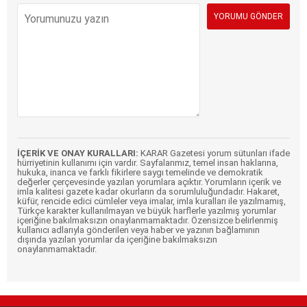
İÇERİK VE ONAY KURALLARI:
KARAR Gazetesi yorum sütunları ifade
hürriyetinin kullanımı için vardır. Sayfalarımız, temel insan haklarına,
hukuka, inanca ve farklı fikirlere saygı temelinde ve demokratik
değerler çerçevesinde yazılan yorumlara açıktır. Yorumların içerik ve
imla kalitesi gazete kadar okurların da sorumluluğundadır. Hakaret,
küfür, rencide edici cümleler veya imalar, imla kuralları ile yazılmamış,
Türkçe karakter kullanılmayan ve büyük harflerle yazılmış yorumlar
içeriğine bakılmaksızın onaylanmamaktadır. Özensizce belirlenmiş
kullanıcı adlarıyla gönderilen veya haber ve yazının bağlamının
dışında yazılan yorumlar da içeriğine bakılmaksızın
onaylanmamaktadır.