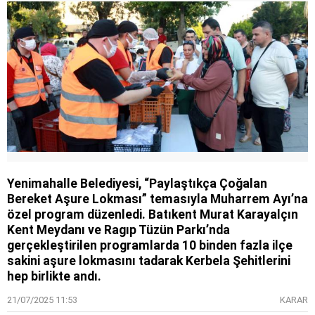
Yenimahalle Belediyesi, “Paylaştıkça Çoğalan
Bereket Aşure Lokması” temasıyla Muharrem Ayı’na
özel program düzenledi. Batıkent Murat Karayalçın
Kent Meydanı ve Ragıp Tüzün Parkı’nda
gerçekleştirilen programlarda 10 binden fazla ilçe
sakini aşure lokmasını tadarak Kerbela Şehitlerini
hep birlikte andı.
21/07/2025 11:53
KARAR