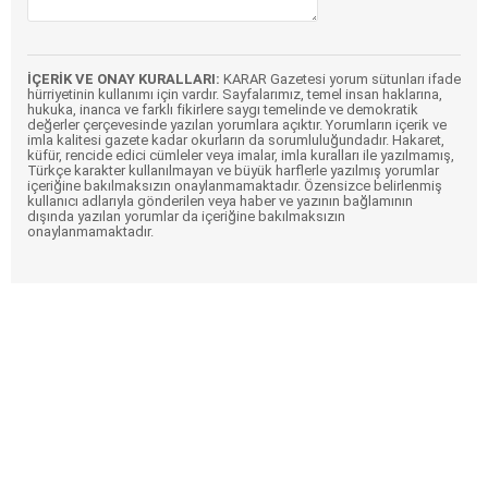
İÇERİK VE ONAY KURALLARI:
KARAR Gazetesi yorum sütunları ifade
hürriyetinin kullanımı için vardır. Sayfalarımız, temel insan haklarına,
hukuka, inanca ve farklı fikirlere saygı temelinde ve demokratik
değerler çerçevesinde yazılan yorumlara açıktır. Yorumların içerik ve
imla kalitesi gazete kadar okurların da sorumluluğundadır. Hakaret,
küfür, rencide edici cümleler veya imalar, imla kuralları ile yazılmamış,
Türkçe karakter kullanılmayan ve büyük harflerle yazılmış yorumlar
içeriğine bakılmaksızın onaylanmamaktadır. Özensizce belirlenmiş
kullanıcı adlarıyla gönderilen veya haber ve yazının bağlamının
dışında yazılan yorumlar da içeriğine bakılmaksızın
onaylanmamaktadır.