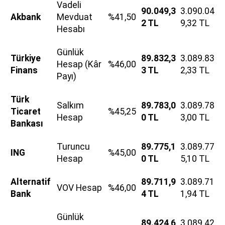
Vadeli
90.049,3
3.090.04
Akbank
Mevduat
%41,50
2 TL
9,32 TL
Hesabı
Günlük
Türkiye
89.832,3
3.089.83
Hesap (Kâr
%46,00
Finans
3 TL
2,33 TL
Payı)
Türk
Salkım
89.783,0
3.089.78
Ticaret
%45,25
Hesap
0 TL
3,00 TL
Bankası
Turuncu
89.775,1
3.089.77
ING
%45,00
Hesap
0 TL
5,10 TL
Alternatif
89.711,9
3.089.71
VOV Hesap
%46,00
Bank
4 TL
1,94 TL
Günlük
89.424,6
3.089.42