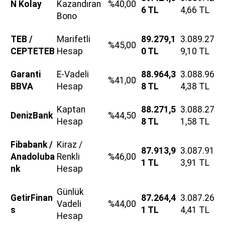
N Kolay
Kazandıran
%40,00
6 TL
4,66 TL
Bono
TEB /
Marifetli
89.279,1
3.089.27
%45,00
CEPTETEB
Hesap
0 TL
9,10 TL
Garanti
E-Vadeli
88.964,3
3.088.96
%41,00
BBVA
Hesap
8 TL
4,38 TL
Kaptan
88.271,5
3.088.27
DenizBank
%44,50
Hesap
8 TL
1,58 TL
Fibabank /
Kiraz /
87.913,9
3.087.91
Anadoluba
Renkli
%46,00
1 TL
3,91 TL
nk
Hesap
Günlük
GetirFinan
87.264,4
3.087.26
Vadeli
%44,00
s
1 TL
4,41 TL
Hesap