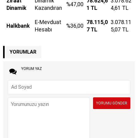
Ziraat
Dinamik
78.624,6
3.078.62
%47,00
Dinamik
Kazandıran
1 TL
4,61 TL
E-Mevduat
78.115,0
3.078.11
Halkbank
%36,00
Hesabı
7 TL
5,07 TL
YORUMLAR
YORUM YAZ