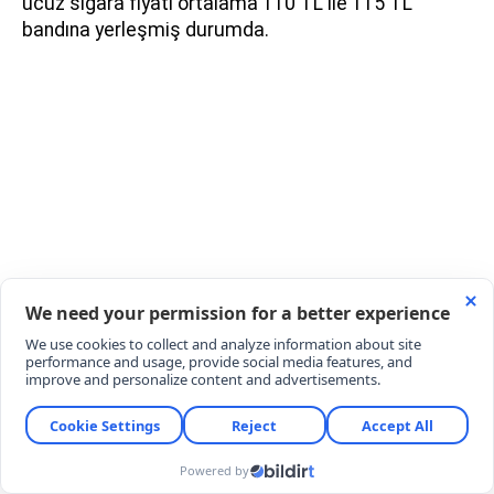
ucuz sigara fiyatı ortalama 110 TL ile 115 TL
bandına yerleşmiş durumda.
Premium veya lüks segment olarak adlandırılan
gruplardaki en pahalı sigara fiyatları ise 140 TL ile