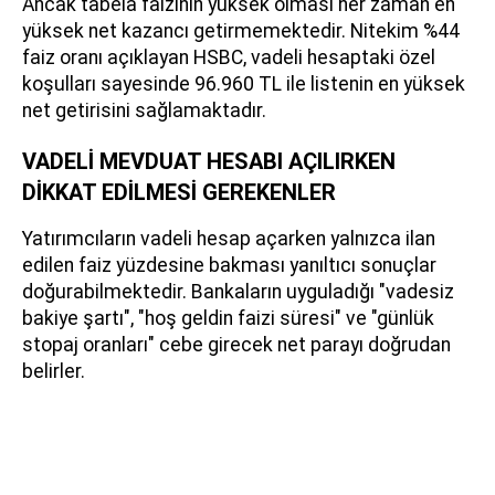
Ancak tabela faizinin yüksek olması her zaman en
yüksek net kazancı getirmemektedir. Nitekim %44
faiz oranı açıklayan HSBC, vadeli hesaptaki özel
koşulları sayesinde 96.960 TL ile listenin en yüksek
net getirisini sağlamaktadır.
VADELİ MEVDUAT HESABI AÇILIRKEN
DİKKAT EDİLMESİ GEREKENLER
Yatırımcıların vadeli hesap açarken yalnızca ilan
edilen faiz yüzdesine bakması yanıltıcı sonuçlar
doğurabilmektedir. Bankaların uyguladığı "vadesiz
bakiye şartı", "hoş geldin faizi süresi" ve "günlük
stopaj oranları" cebe girecek net parayı doğrudan
belirler.