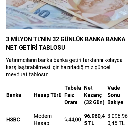
3 MİLYON TL'NİN 32 GÜNLÜK BANKA BANKA
NET GETİRİ TABLOSU
Yatırımcıların banka banka getiri farklarını kolayca
karşılaştırabilmesi için hazırladığımız güncel
mevduat tablosu:
Tabela
Net
Vade
Banka
Hesap Türü
Faiz
Kazanç
Sonu
Oranı
(32 Gün)
Bakiye
Modern
96.960,4
3.096.96
HSBC
%44,00
Hesap
5 TL
0,45 TL