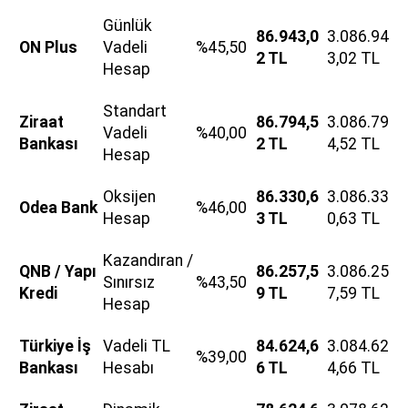
Günlük
86.943,0
3.086.94
ON Plus
Vadeli
%45,50
2 TL
3,02 TL
Hesap
Standart
Ziraat
86.794,5
3.086.79
Vadeli
%40,00
Bankası
2 TL
4,52 TL
Hesap
Oksijen
86.330,6
3.086.33
Odea Bank
%46,00
Hesap
3 TL
0,63 TL
Kazandıran /
QNB / Yapı
86.257,5
3.086.25
Sınırsız
%43,50
Kredi
9 TL
7,59 TL
Hesap
Türkiye İş
Vadeli TL
84.624,6
3.084.62
%39,00
Bankası
Hesabı
6 TL
4,66 TL