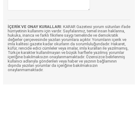
İÇERİK VE ONAY KURALLARI:
KARAR Gazetesi yorum sütunları ifade
hürriyetinin kullanımı için vardır. Sayfalarımız, temel insan haklarına,
hukuka, inanca ve farklı fikirlere saygı temelinde ve demokratik
değerler çerçevesinde yazılan yorumlara açıktır. Yorumların içerik ve
imla kalitesi gazete kadar okurların da sorumluluğundadır. Hakaret,
küfür, rencide edici cümleler veya imalar, imla kuralları ile yazılmamış,
Türkçe karakter kullanılmayan ve büyük harflerle yazılmış yorumlar
içeriğine bakılmaksızın onaylanmamaktadır. Özensizce belirlenmiş
kullanıcı adlarıyla gönderilen veya haber ve yazının bağlamının
dışında yazılan yorumlar da içeriğine bakılmaksızın
onaylanmamaktadır.