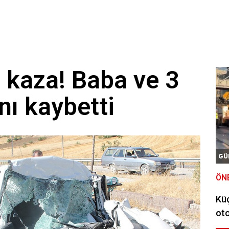
 kaza! Baba ve 3
nı kaybetti
GÜ
ÖN
Kü
oto