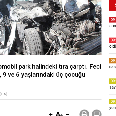
09
son
09
öld
09
mobil park halindeki tıra çarptı. Feci
nas
, 9 ve 6 yaşlarındaki üç çocuğu
09
say
(IHA)
09
yen