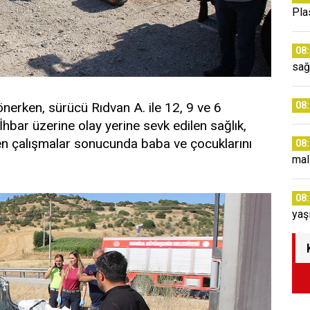
Pla
08
sağ
nerken, sürücü Rıdvan A. ile 12, 9 ve 6
08
İhbar üzerine olay yerine sevk edilen sağlık,
ren çalışmalar sonucunda baba ve çocuklarını
08
mal
08
yaş