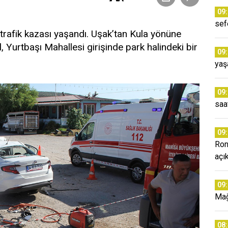
09
sefe
 trafik kazası yaşandı. Uşak’tan Kula yönüne
 Yurtbaşı Mahallesi girişinde park halindeki bir
09
yaş
09
saa
09
Ron
açık
09
Mağ
08