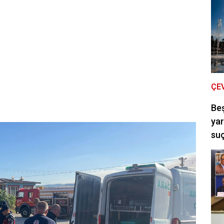
ÇE
Be
yar
suç