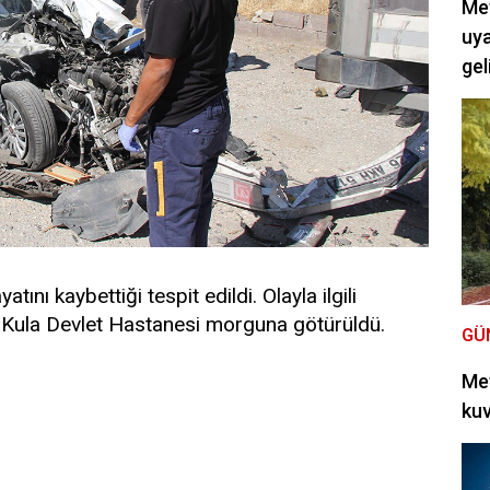
Met
uya
gel
tını kaybettiği tespit edildi. Olayla ilgili
Kula Devlet Hastanesi morguna götürüldü.
GÜ
Met
kuv