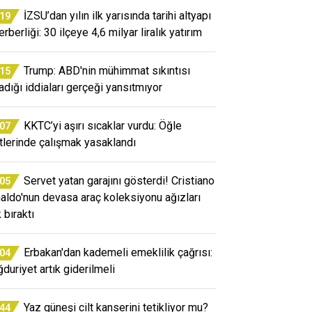
İZSU’dan yılın ilk yarısında tarihi altyapı
:19
rberliği: 30 ilçeye 4,6 milyar liralık yatırım
Trump: ABD'nin mühimmat sıkıntısı
:15
adığı iddiaları gerçeği yansıtmıyor
KKTC’yi aşırı sıcaklar vurdu: Öğle
:07
tlerinde çalışmak yasaklandı
Servet yatan garajını gösterdi! Cristiano
:05
aldo'nun devasa araç koleksiyonu ağızları
 bıraktı
Erbakan'dan kademeli emeklilik çağrısı:
:04
duriyet artık giderilmeli
Yaz güneşi cilt kanserini tetikliyor mu?
:44