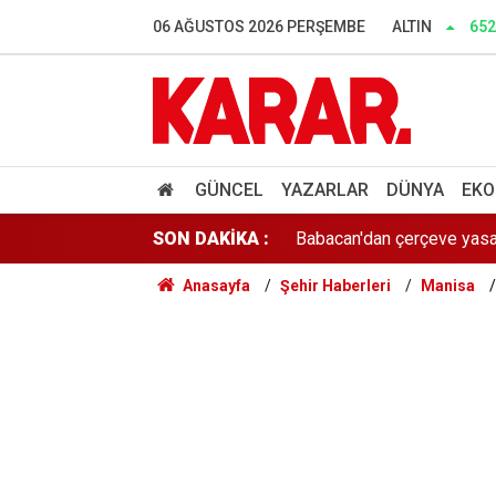
İzmir'de "kız meselesi" k
06 AĞUSTOS 2026 PERŞEMBE
ALTIN
652
MGK'da gündem Terörsüz 
Gülistan Doku soruşturması
Babacan'dan çerçeve yasa 
GÜNCEL
YAZARLAR
DÜNYA
EKO
SON DAKİKA :
LGS tercihlerinde İstanbul
Anasayfa
Şehir Haberleri
Manisa
Lüleburgaz Belediye Başka
Dedetaş: Teşekkürler Üskü