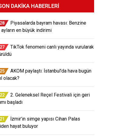
SON DAKIKA HABERLERI
Piyasalarda bayram havası: Benzine
:28
 ayların en büyük indirimi
TikTok fenomeni canlı yayında vurularak
:27
ürüldü
AKOM paylaştı: İstanbul'da hava bugün
:25
ıl olacak?
2. Geleneksel Reçel Festivali için geri
:22
ımı başladı
İzmir’in simge yapısı Cihan Palas
:21
iden hayat buluyor