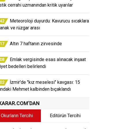
stik cerrahi uzmanından kritik uyarılar
Meteoroloji duyurdu: Kavurucu sıcaklara
:42
anak ve rüzgar arası
Altın 7 haftanın zirvesinde
:17
Emlak vergisinde esas alınacak inşaat
:08
iyet bedelleri belirlendi
İzmir'de "kız meselesi" kavgası: 15
:02
ındaki Mehmet kalbinden bıçaklandı
KARAR.COM’DAN
Okurların Tercihi
Editörün Tercihi