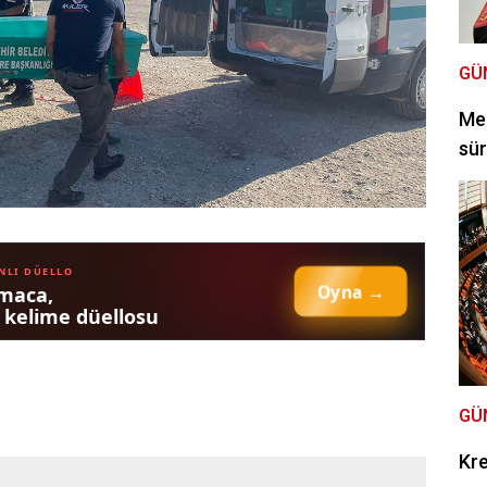
GÜ
Mec
sür
GÜ
Kre