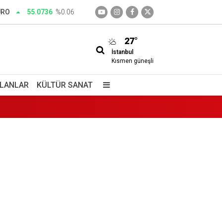
URO
55.0736
%0.06
27°
İstanbul
Kısmen güneşli
İLANLAR
KÜLTÜR SANAT