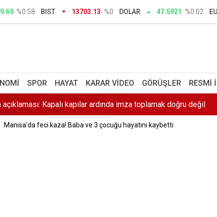
avgası: 15 yaşındaki Mehmet kalbinden bıçaklandı
9.69
%0.58
BIST
13703.13
%0
DOLAR
47.5921
%0.02
E
Türkiye
 genişliyor: Barajda not ve makas bulan iki dalgıç tutuklandı
açıklaması: Kapalı kapılar ardında imza toplamak doğru değil
NOMI
SPOR
HAYAT
KARAR VIDEO
GÖRÜŞLER
RESMI 
 Erkek Lisesi çıtayı zirveye koydu: Yerleşme oranları tavan yaptı
Manisa'da feci kaza! Baba ve 3 çocuğu hayatını kaybetti
nı Murat Gerenli CHP'den istifa etti
dar, tebrikler Sibel Başkanım