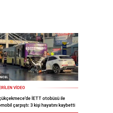
NCEL
ERILEN VIDEO
çükçekmece'de İETT otobüsü ile
mobil çarpıştı: 3 kişi hayatını kaybetti