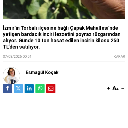
İzmir’in Torbalı ilçesine bağlı Çapak Mahallesi’nde
yetişen bardacık inciri lezzetini poyraz rüzgarından
alıyor. Günde 10 ton hasat edilen incirin kilosu 250
TL’den satılıyor.
07/08/2026 00:51
KARAR
Esmagül Koçak