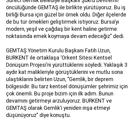
Süreci Gemlik Belediye Başkanı Şükrü Deviren’in
öncülüğünde GEMTAŞ ile birlikte yürütüyoruz. Bu iş
birliği Bursa için güzel bir örnek oldu. Diğer ilçelerde
de bu tür örnekleri geliştirmek istiyoruz. Bursa’yı
modern, yeşil ve çağdaş bir kent haline getirme
noktasında emek koymaya devam edeceğiz” dedi.
GEMTAŞ Yönetim Kurulu Başkanı Fatih Uzun,
BURKENT ile ortaklaşa ‘Orkent Sitesi Kentsel
Dönüşüm Projesi’ni yürüttüklerini söyledi. Yaklaşık 3
aydır kat malikleriyle görüştüklerini ve mutlu sona
ulaştıklarını belirten Uzun, “Gemlik, bir deprem
bölgesidir. Bu tarz kentsel dönüşümler şehrimiz için
çok önemli. Bu proje bizim için ilk adım. Bunun
devamını getirmeyi arzuluyoruz. BURKENT ve
GEMTAŞ olarak Gemlik’i yeniden inşa etmeyi
düşünüyoruz” diye konuştu.