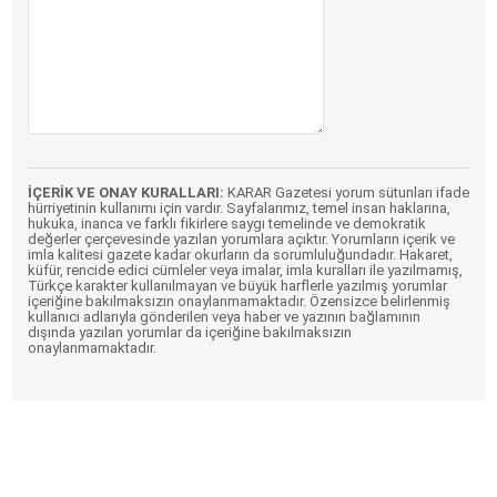
İÇERİK VE ONAY KURALLARI:
KARAR Gazetesi yorum sütunları ifade
hürriyetinin kullanımı için vardır. Sayfalarımız, temel insan haklarına,
hukuka, inanca ve farklı fikirlere saygı temelinde ve demokratik
değerler çerçevesinde yazılan yorumlara açıktır. Yorumların içerik ve
imla kalitesi gazete kadar okurların da sorumluluğundadır. Hakaret,
küfür, rencide edici cümleler veya imalar, imla kuralları ile yazılmamış,
Türkçe karakter kullanılmayan ve büyük harflerle yazılmış yorumlar
içeriğine bakılmaksızın onaylanmamaktadır. Özensizce belirlenmiş
kullanıcı adlarıyla gönderilen veya haber ve yazının bağlamının
dışında yazılan yorumlar da içeriğine bakılmaksızın
onaylanmamaktadır.