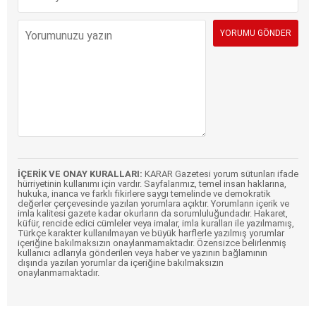
İÇERİK VE ONAY KURALLARI:
KARAR Gazetesi yorum sütunları ifade
hürriyetinin kullanımı için vardır. Sayfalarımız, temel insan haklarına,
hukuka, inanca ve farklı fikirlere saygı temelinde ve demokratik
değerler çerçevesinde yazılan yorumlara açıktır. Yorumların içerik ve
imla kalitesi gazete kadar okurların da sorumluluğundadır. Hakaret,
küfür, rencide edici cümleler veya imalar, imla kuralları ile yazılmamış,
Türkçe karakter kullanılmayan ve büyük harflerle yazılmış yorumlar
içeriğine bakılmaksızın onaylanmamaktadır. Özensizce belirlenmiş
kullanıcı adlarıyla gönderilen veya haber ve yazının bağlamının
dışında yazılan yorumlar da içeriğine bakılmaksızın
onaylanmamaktadır.