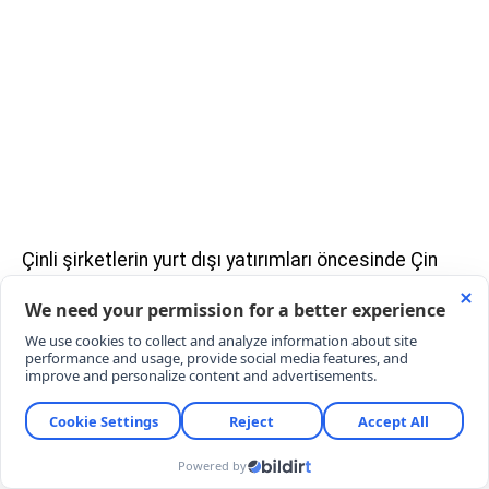
Çinli şirketlerin yurt dışı yatırımları öncesinde Çin
Komünist Partisi (ÇKP) kontrolündeki Ulusal
Kalkınma ve Reform Komisyonu (NDRC) ile Ticaret
Bakanlığı (MOFCOM) gibi resmi kurumlardan izin
alması gerekiyor.
Bu durum, Pekin yönetiminin yurt dışı ticari adımları
doğrudan yönlendirmesine imkan sağlıyor.
Ankara'da gerçekleştirilen son NATO toplantısında