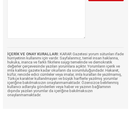
İÇERİK VE ONAY KURALLARI:
KARAR Gazetesi yorum sütunları ifade
hürriyetinin kullanımı için vardır. Sayfalarımız, temel insan haklarına,
hukuka, inanca ve farklı fikirlere saygı temelinde ve demokratik
değerler çerçevesinde yazılan yorumlara açıktır. Yorumların içerik ve
imla kalitesi gazete kadar okurların da sorumluluğundadır. Hakaret,
küfür, rencide edici cümleler veya imalar, imla kuralları ile yazılmamış,
Türkçe karakter kullanılmayan ve büyük harflerle yazılmış yorumlar
içeriğine bakılmaksızın onaylanmamaktadır. Özensizce belirlenmiş
kullanıcı adlarıyla gönderilen veya haber ve yazının bağlamının
dışında yazılan yorumlar da içeriğine bakılmaksızın
onaylanmamaktadır.