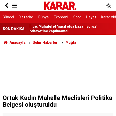
Dedetaş: Teşekkürler Üsküdar, tebrikler Sibel
Başkanım
İnce: Muhalefet 'nasıl olsa kazanıyoruz'
Güncel
Yazarlar
Dünya
Ekonomi
Spor
Hayat
Karar Vi
rehavetine kapılmamalı
SON DAKİKA :
Kendisinin çayını dahi içmedim
Ayrımcılığı hak etmedik
Anasayfa
Şehir Haberleri
Muğla
SURECTE EN KRITIK ASAMA
91 yaşındaki kadın yanarak hayatını kaybetti
Belediye kursunda öğrendiği meslekle evini
atölyeye dönüştürdü
Gazi ve şehit yakınlarına ilişkin teklif kabul
edildi
Ortak Kadın Mahalle Meclisleri Politika
Belgesi oluşturuldu