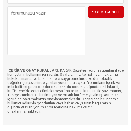
İÇERİK VE ONAY KURALLARI:
KARAR Gazetesi yorum sütunları ifade
hürriyetinin kullanımı için vardır. Sayfalarımız, temel insan haklarına,
hukuka, inanca ve farklı fikirlere saygı temelinde ve demokratik
değerler çerçevesinde yazılan yorumlara açıktır. Yorumların içerik ve
imla kalitesi gazete kadar okurların da sorumluluğundadır. Hakaret,
küfür, rencide edici cümleler veya imalar, imla kuralları ile yazılmamış,
Türkçe karakter kullanılmayan ve büyük harflerle yazılmış yorumlar
içeriğine bakılmaksızın onaylanmamaktadır. Özensizce belirlenmiş
kullanıcı adlarıyla gönderilen veya haber ve yazının bağlamının
dışında yazılan yorumlar da içeriğine bakılmaksızın
onaylanmamaktadır.