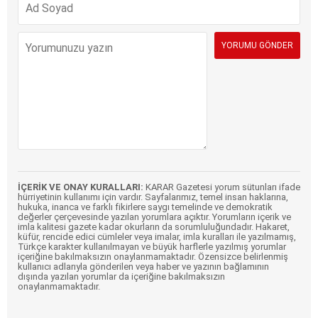
İÇERİK VE ONAY KURALLARI:
KARAR Gazetesi yorum sütunları ifade
hürriyetinin kullanımı için vardır. Sayfalarımız, temel insan haklarına,
hukuka, inanca ve farklı fikirlere saygı temelinde ve demokratik
değerler çerçevesinde yazılan yorumlara açıktır. Yorumların içerik ve
imla kalitesi gazete kadar okurların da sorumluluğundadır. Hakaret,
küfür, rencide edici cümleler veya imalar, imla kuralları ile yazılmamış,
Türkçe karakter kullanılmayan ve büyük harflerle yazılmış yorumlar
içeriğine bakılmaksızın onaylanmamaktadır. Özensizce belirlenmiş
kullanıcı adlarıyla gönderilen veya haber ve yazının bağlamının
dışında yazılan yorumlar da içeriğine bakılmaksızın
onaylanmamaktadır.