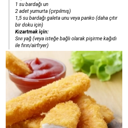
1 su bardağı un
2 adet yumurta (çırpılmış)
1,5 su bardağı galeta unu veya panko (daha çıtır
bir doku için)
Kızartmak için:
Sıvı yağ (veya isteğe bağlı olarak pişirme kağıdı
ile fırın/airfryer)