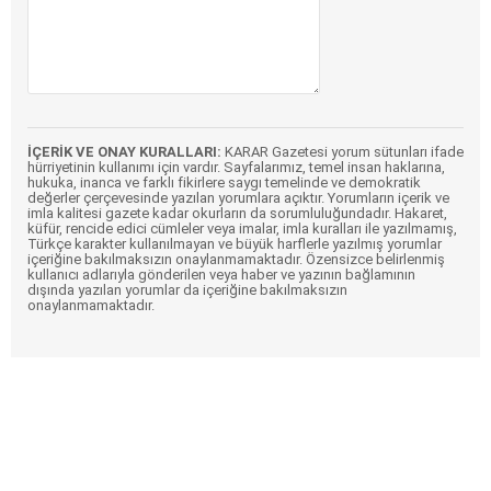
İÇERİK VE ONAY KURALLARI:
KARAR Gazetesi yorum sütunları ifade
hürriyetinin kullanımı için vardır. Sayfalarımız, temel insan haklarına,
hukuka, inanca ve farklı fikirlere saygı temelinde ve demokratik
değerler çerçevesinde yazılan yorumlara açıktır. Yorumların içerik ve
imla kalitesi gazete kadar okurların da sorumluluğundadır. Hakaret,
küfür, rencide edici cümleler veya imalar, imla kuralları ile yazılmamış,
Türkçe karakter kullanılmayan ve büyük harflerle yazılmış yorumlar
içeriğine bakılmaksızın onaylanmamaktadır. Özensizce belirlenmiş
kullanıcı adlarıyla gönderilen veya haber ve yazının bağlamının
dışında yazılan yorumlar da içeriğine bakılmaksızın
onaylanmamaktadır.