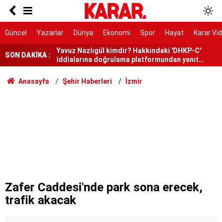
Tepebaşı Belediye Başkanı Ataç Yeni Parti’ye
katıldı
Yavuz Nazlıgül kimdir? Hakkındaki 'DHKP-C'
Güncel
Yazarlar
Dünya
Ekonomi
Spor
Hayat
Karar Vi
iddialarına doğrulama platformundan yanıt
geldi!
Meteoroloji'den uyarı: Marmara’da pazar günü
SON DAKİKA :
sağanak bekleniyor
Sabri Ülker Vakfı anne sütünün faydalarına
Anasayfa
Şehir Haberleri
İzmir
dikkat çekti
Erdoğan'a suikast timi soruşturmasında yeni
gözaltı
İstanbul'un ortasında 36 bin konutluk yepyeni bir
şehir yükseliyor: Arnavutköy'de 150 bin kişi
yaşayacak
İmamoğlu'ndan tahliye edilen Utku Caner
Çaykara hakkında açıklama
"Casperlar" suç örgütüne yönelik soruşturmada
149 şüpheli hakkında dava
Zafer Caddesi'nde park sona erecek,
trafik akacak