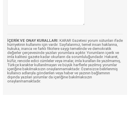
İÇERİK VE ONAY KURALLARI:
KARAR Gazetesi yorum sütunları ifade
hürriyetinin kullanımı için vardır. Sayfalarımız, temel insan haklarına,
hukuka, inanca ve farklı fikirlere saygı temelinde ve demokratik
değerler çerçevesinde yazılan yorumlara açıktır. Yorumların içerik ve
imla kalitesi gazete kadar okurların da sorumluluğundadır. Hakaret,
küfür, rencide edici cümleler veya imalar, imla kuralları ile yazılmamış,
Türkçe karakter kullanılmayan ve büyük harflerle yazılmış yorumlar
içeriğine bakılmaksızın onaylanmamaktadır. Özensizce belirlenmiş
kullanıcı adlarıyla gönderilen veya haber ve yazının bağlamının
dışında yazılan yorumlar da içeriğine bakılmaksızın
onaylanmamaktadır.