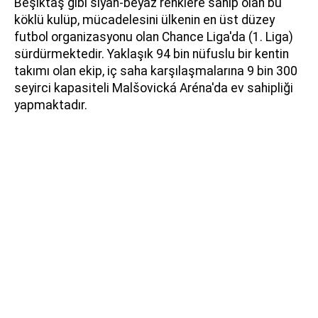
Beşiktaş gibi siyah-beyaz renklere sahip olan bu
köklü kulüp, mücadelesini ülkenin en üst düzey
futbol organizasyonu olan Chance Liga'da (1. Liga)
sürdürmektedir. Yaklaşık 94 bin nüfuslu bir kentin
takımı olan ekip, iç saha karşılaşmalarına 9 bin 300
seyirci kapasiteli Malšovická Aréna'da ev sahipliği
yapmaktadır.