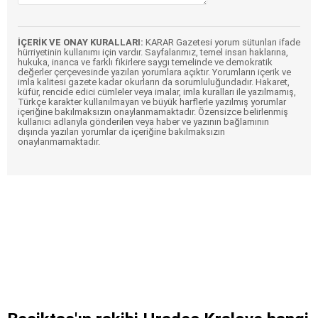
İÇERİK VE ONAY KURALLARI:
KARAR Gazetesi yorum sütunları ifade
hürriyetinin kullanımı için vardır. Sayfalarımız, temel insan haklarına,
hukuka, inanca ve farklı fikirlere saygı temelinde ve demokratik
değerler çerçevesinde yazılan yorumlara açıktır. Yorumların içerik ve
imla kalitesi gazete kadar okurların da sorumluluğundadır. Hakaret,
küfür, rencide edici cümleler veya imalar, imla kuralları ile yazılmamış,
Türkçe karakter kullanılmayan ve büyük harflerle yazılmış yorumlar
içeriğine bakılmaksızın onaylanmamaktadır. Özensizce belirlenmiş
kullanıcı adlarıyla gönderilen veya haber ve yazının bağlamının
dışında yazılan yorumlar da içeriğine bakılmaksızın
onaylanmamaktadır.