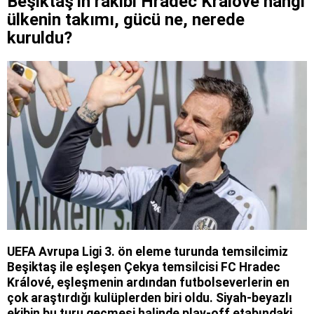
Beşiktaş'ın rakibi Hradec Kralove hangi
ülkenin takımı, gücü ne, nerede
kuruldu?
UEFA Avrupa Ligi 3. ön eleme turunda temsilcimiz
Beşiktaş ile eşleşen Çekya temsilcisi FC Hradec
Králové, eşleşmenin ardından futbolseverlerin en
çok araştırdığı kulüplerden biri oldu. Siyah-beyazlı
ekibin bu turu geçmesi halinde play-off etabındaki