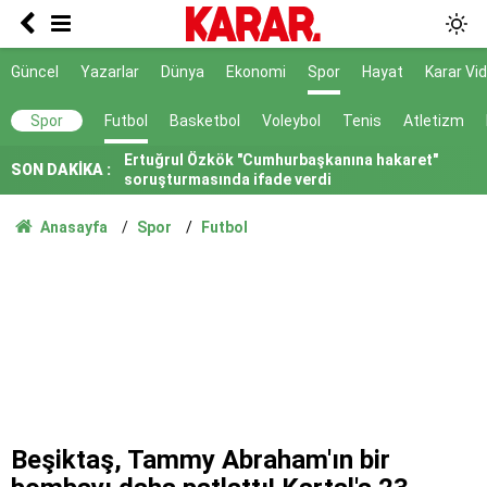
İnan Güney göreve iade edilmedi
Türkiye ve 7 ülke İsrail'i kınadı
Güncel
Yazarlar
Dünya
Ekonomi
Spor
Hayat
Karar Vi
Ertuğrul Özkök "Cumhurbaşkanına hakaret"
Spor
Futbol
Basketbol
Voleybol
Tenis
Atletizm
soruşturmasında ifade verdi
Elektriği güneşten geçimi hayvancılıktan
SON DAKİKA :
sağlıyorlar!
4 yaşındaki Yunus Emre'nin ölümünde anne dahil
Anasayfa
Spor
Futbol
5 gözaltı
5 kentteki orman yangınlarının bilançosu belli
oldu
Google'ın yapay zekâ biriminin başına Koray
Kavukçuoğlu getirildi
Arızalanan kahve makinesini çöpe atmayın! 15
saniyede tamir eden pratik yöntem
Dava dışı 6 kişi için de sorumluluk tespiti
Beşiktaş, Tammy Abraham'ın bir