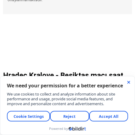
Hradec Kralove - Beşiktaş maçı saat
kaçta, hangi kanalda şifresiz mi
yayınlanacak? BJK Avrupa Ligi
Muhtemel 11'leri belli oldu!