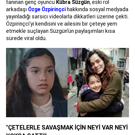
tanınan genç oyuncu
Kübra Süzgün
, eski rol
arkadaşı
Özge Özpirinçci
hakkında sosyal medyada
yayınladığı sarsıcı videolarla dikkatleri üzerine çekti.
Özpirinçci’yi kendisini ve ailesini bir çeteye yem
etmekle suçlayan Süzgün’ün paylaşımları kısa
sürede viral oldu.
"ÇETELERLE SAVAŞMAK İÇİN NEYİ VAR NEYİ