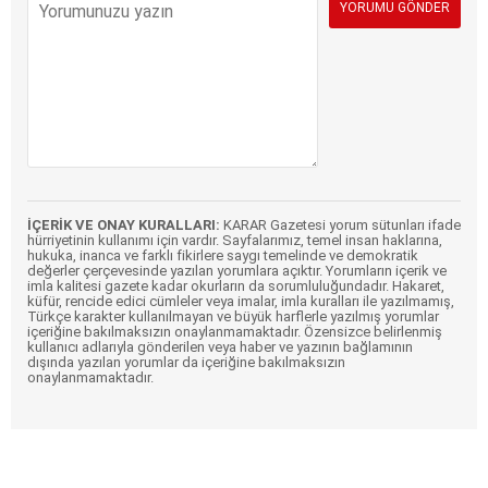
İÇERİK VE ONAY KURALLARI:
KARAR Gazetesi yorum sütunları ifade
hürriyetinin kullanımı için vardır. Sayfalarımız, temel insan haklarına,
hukuka, inanca ve farklı fikirlere saygı temelinde ve demokratik
değerler çerçevesinde yazılan yorumlara açıktır. Yorumların içerik ve
imla kalitesi gazete kadar okurların da sorumluluğundadır. Hakaret,
küfür, rencide edici cümleler veya imalar, imla kuralları ile yazılmamış,
Türkçe karakter kullanılmayan ve büyük harflerle yazılmış yorumlar
içeriğine bakılmaksızın onaylanmamaktadır. Özensizce belirlenmiş
kullanıcı adlarıyla gönderilen veya haber ve yazının bağlamının
dışında yazılan yorumlar da içeriğine bakılmaksızın
onaylanmamaktadır.