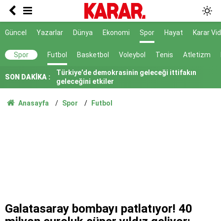
Akın Gürlek: İnternet haberciliği tek çatı altında
toplanmalı
Devrim Özkan'ın acı günü
Güncel
Yazarlar
Dünya
Ekonomi
Spor
Hayat
Karar Vi
Türkiye’de demokrasinin geleceği ittifakın
Spor
Futbol
Basketbol
Voleybol
Tenis
Atletizm
geleceğini etkiler
SON DAKİKA :
Bahçeli, nikah şahidi oldu
Yeni Parti'ye yapılan bağış tutarı 9 günde 300
Anasayfa
Spor
Futbol
milyonu geçti
Hasat sabah 5’te başlıyor, 30 bin ton ürün
alınıyor!
Yargıya çok geniş takdir hakkı tanıyor
6 maddesi kabul edildi
3.500 kök dikti ilk meyvelerini aldı!
Galatasaray bombayı patlatıyor! 40