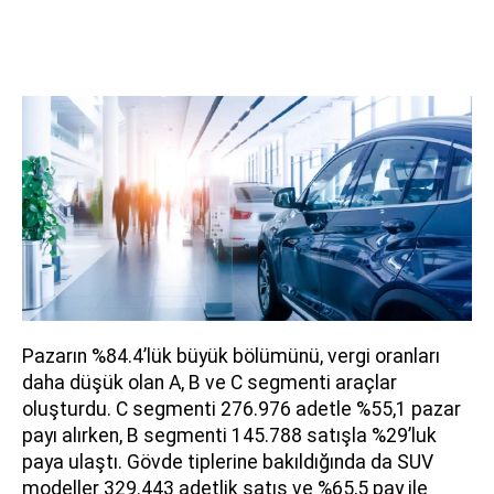
Pazarın %84.4’lük büyük bölümünü, vergi oranları
daha düşük olan A, B ve C segmenti araçlar
oluşturdu. C segmenti 276.976 adetle %55,1 pazar
payı alırken, B segmenti 145.788 satışla %29’luk
paya ulaştı. Gövde tiplerine bakıldığında da SUV
modeller 329.443 adetlik satış ve %65,5 pay ile