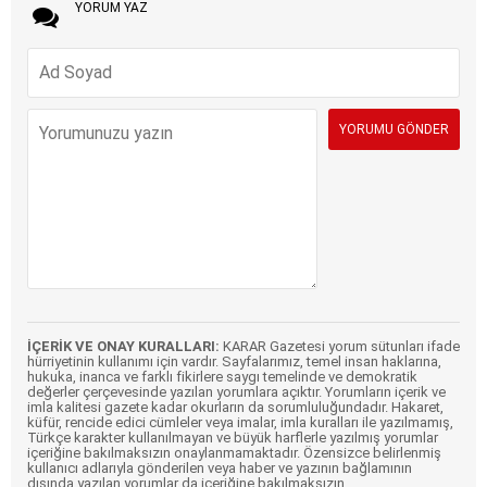
YORUM YAZ
İÇERİK VE ONAY KURALLARI:
KARAR Gazetesi yorum sütunları ifade
hürriyetinin kullanımı için vardır. Sayfalarımız, temel insan haklarına,
hukuka, inanca ve farklı fikirlere saygı temelinde ve demokratik
değerler çerçevesinde yazılan yorumlara açıktır. Yorumların içerik ve
imla kalitesi gazete kadar okurların da sorumluluğundadır. Hakaret,
küfür, rencide edici cümleler veya imalar, imla kuralları ile yazılmamış,
Türkçe karakter kullanılmayan ve büyük harflerle yazılmış yorumlar
içeriğine bakılmaksızın onaylanmamaktadır. Özensizce belirlenmiş
kullanıcı adlarıyla gönderilen veya haber ve yazının bağlamının
dışında yazılan yorumlar da içeriğine bakılmaksızın