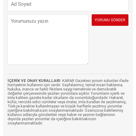
İÇERİK VE ONAY KURALLARI:
KARAR Gazetesi yorum sütunları ifade
hürriyetinin kullanımı için vardır. Sayfalarımız, temel insan haklarına,
hukuka, inanca ve farklı fikirlere saygı temelinde ve demokratik
değerler çerçevesinde yazılan yorumlara açıktır. Yorumların içerik ve
imla kalitesi gazete kadar okurların da sorumluluğundadır. Hakaret,
küfür, rencide edici cümleler veya imalar, imla kuralları ile yazılmamış,
Türkçe karakter kullanılmayan ve büyük harflerle yazılmış yorumlar
içeriğine bakılmaksızın onaylanmamaktadır. Özensizce belirlenmiş
kullanıcı adlarıyla gönderilen veya haber ve yazının bağlamının
dışında yazılan yorumlar da içeriğine bakılmaksızın
onaylanmamaktadır.