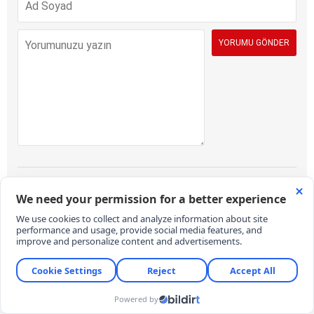
İÇERİK VE ONAY KURALLARI:
KARAR Gazetesi yorum sütunları ifade
hürriyetinin kullanımı için vardır. Sayfalarımız, temel insan haklarına,
hukuka, inanca ve farklı fikirlere saygı temelinde ve demokratik
değerler çerçevesinde yazılan yorumlara açıktır. Yorumların içerik ve
imla kalitesi gazete kadar okurların da sorumluluğundadır. Hakaret,
küfür, rencide edici cümleler veya imalar, imla kuralları ile yazılmamış,
Türkçe karakter kullanılmayan ve büyük harflerle yazılmış yorumlar
içeriğine bakılmaksızın onaylanmamaktadır. Özensizce belirlenmiş
kullanıcı adlarıyla gönderilen veya haber ve yazının bağlamının
dışında yazılan yorumlar da içeriğine bakılmaksızın
onaylanmamaktadır.