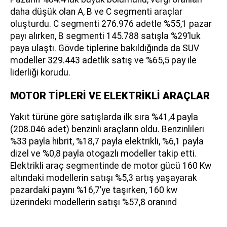
daha düşük olan A, B ve C segmenti araçlar
oluşturdu. C segmenti 276.976 adetle %55,1 pazar
payı alırken, B segmenti 145.788 satışla %29’luk
paya ulaştı. Gövde tiplerine bakıldığında da SUV
modeller 329.443 adetlik satış ve %65,5 pay ile
liderliği korudu.
MOTOR TİPLERİ VE ELEKTRİKLİ ARAÇLAR
Yakıt türüne göre satışlarda ilk sıra %41,4 payla
(208.046 adet) benzinli araçların oldu. Benzinlileri
%33 payla hibrit, %18,7 payla elektrikli, %6,1 payla
dizel ve %0,8 payla otogazlı modeller takip etti.
Elektrikli araç segmentinde de motor gücü 160 Kw
altındaki modellerin satışı %5,3 artış yaşayarak
pazardaki payını %16,7’ye taşırken, 160 kw
üzerindeki modellerin satışı %57,8 oranınd