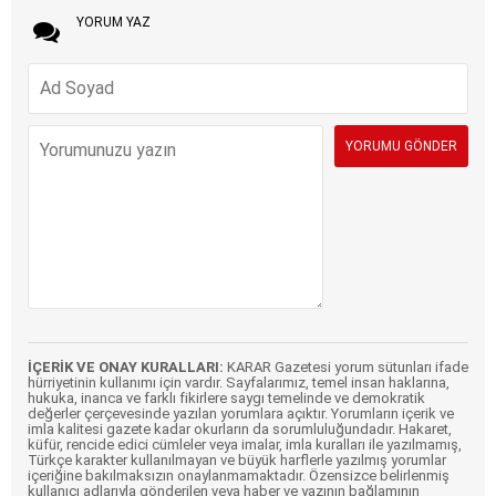
YORUM YAZ
İÇERİK VE ONAY KURALLARI:
KARAR Gazetesi yorum sütunları ifade
hürriyetinin kullanımı için vardır. Sayfalarımız, temel insan haklarına,
hukuka, inanca ve farklı fikirlere saygı temelinde ve demokratik
değerler çerçevesinde yazılan yorumlara açıktır. Yorumların içerik ve
imla kalitesi gazete kadar okurların da sorumluluğundadır. Hakaret,
küfür, rencide edici cümleler veya imalar, imla kuralları ile yazılmamış,
Türkçe karakter kullanılmayan ve büyük harflerle yazılmış yorumlar
içeriğine bakılmaksızın onaylanmamaktadır. Özensizce belirlenmiş
kullanıcı adlarıyla gönderilen veya haber ve yazının bağlamının