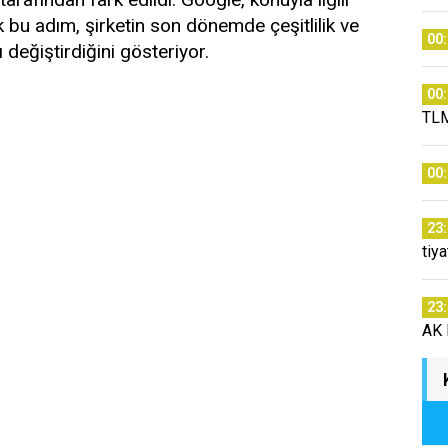
bu adım, şirketin son dönemde çeşitlilik ve
00
ı değiştirdiğini gösteriyor.
00
TLM
00
23
tiy
23
AK P