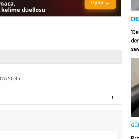
EN
'De
dem
sav
025 20:35
GÜ
Pro