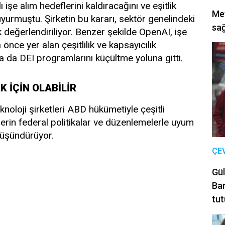
 işe alım hedeflerini kaldıracağını ve eşitlik
Met
urmuştu. Şirketin bu kararı, sektör genelindeki
sağ
 değerlendiriliyor. Benzer şekilde OpenAI, işe
 önce yer alan çeşitlilik ve kapsayıcılık
a da DEI programlarını küçültme yoluna gitti.
 İÇİN OLABİLİR
noloji şirketleri ABD hükümetiyle çeşitli
erin federal politikalar ve düzenlemelerle uyum
düşündürüyor.
ÇE
Gül
Bar
tut