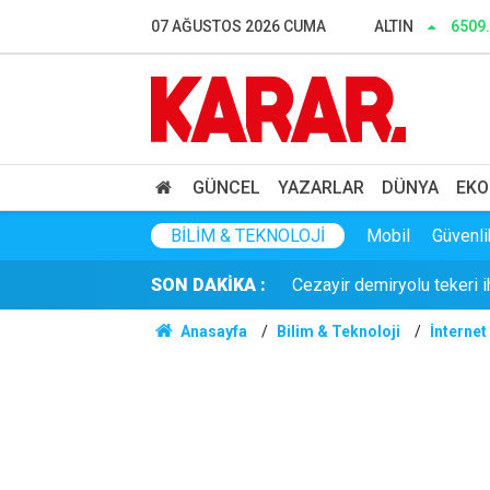
Herkes Çeşme'ye akın ederk
07 AĞUSTOS 2026 CUMA
ALTIN
6509
Dalgıçlar bile işin içindey
SONAR anketinde Yeni Parti 
Tahliye edilen Çaykara’dan
GÜNCEL
YAZARLAR
DÜNYA
EKO
Cezayir demiryolu tekeri 
BILIM & TEKNOLOJI
Mobil
Güvenli
SON DAKİKA :
Günaydın YENİ Parti Artvin
Anasayfa
Bilim & Teknoloji
İnternet
Çerçeve yasa sonrası Diyan
Dışarıda nefes alınamıyor