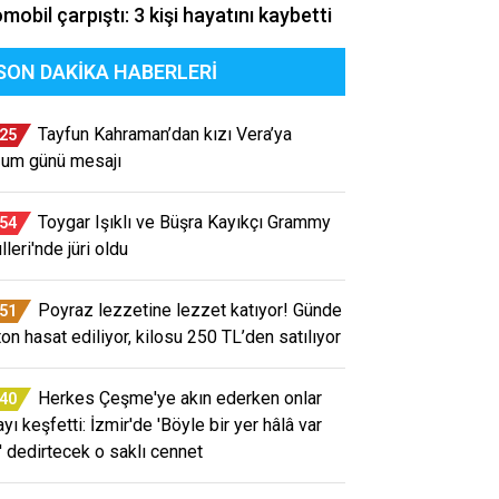
mobil çarpıştı: 3 kişi hayatını kaybetti
SON DAKIKA HABERLERI
Tayfun Kahraman’dan kızı Vera’ya
:25
um günü mesajı
Toygar Işıklı ve Büşra Kayıkçı Grammy
:54
leri'nde jüri oldu
Poyraz lezzetine lezzet katıyor! Günde
:51
ton hasat ediliyor, kilosu 250 TL’den satılıyor
Herkes Çeşme'ye akın ederken onlar
:40
yı keşfetti: İzmir'de 'Böyle bir yer hâlâ var
' dedirtecek o saklı cennet