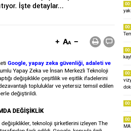
00
ıyor. İşte detaylar...
yak
00
Tem
00
kay
keti
Google, yapay zeka güvenliği, adaleti ve
umlu Yapay Zeka ve İnsan Merkezli Teknoloji
00
ı değişiklikle çeşitlilik ve eşitlik ifadelerini
viz
ezavantajlı topluluklar ve yetersiz temsil edilen
dok
rle değiştirildi.
00
MDA DEĞİŞİKLİK
00
ğişiklikler, teknoloji şirketlerini izleyen The
MA
rafından fark edildi. Google, konuyla ilgili