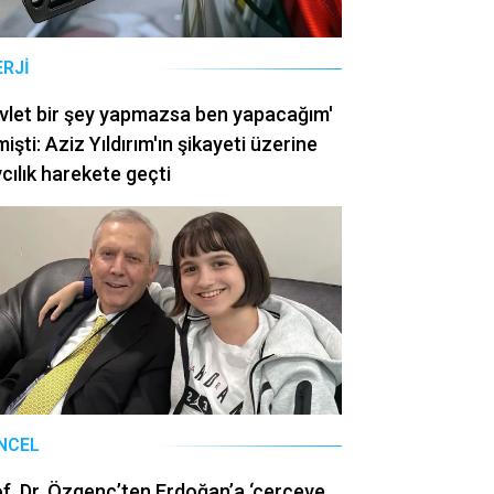
ERJI
vlet bir şey yapmazsa ben yapacağım'
işti: Aziz Yıldırım'ın şikayeti üzerine
cılık harekete geçti
NCEL
f. Dr. Özgenç’ten Erdoğan’a ‘çerçeve