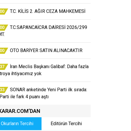
T.C. KİLİS 2. AĞIR CEZA MAHKEMESİ
:00
T.C.SAPANCAİCRA DAİRESİ 2026/299
:00
T.
OTO BARİYER SATIN ALINACAKTIR
:00
İran Meclis Başkanı Galibaf: Daha fazla
:37
atroya ihtiyacımız yok
SONAR anketinde Yeni Parti ilk sırada:
:33
arti ile fark 4 puanı aştı
KARAR.COM’DAN
Okurların Tercihi
Editörün Tercihi