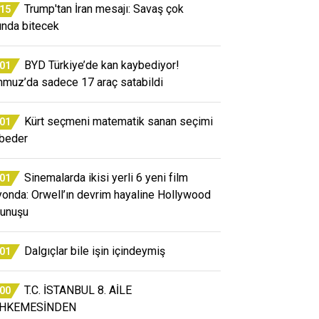
Trump'tan İran mesajı: Savaş çok
:15
ında bitecek
BYD Türkiye’de kan kaybediyor!
:01
muz’da sadece 17 araç satabildi
Kürt seçmeni matematik sanan seçimi
:01
beder
Sinemalarda ikisi yerli 6 yeni film
:01
yonda: Orwell’ın devrim hayaline Hollywood
unuşu
Dalgıçlar bile işin içindeymiş
:01
T.C. İSTANBUL 8. AİLE
:00
HKEMESİNDEN