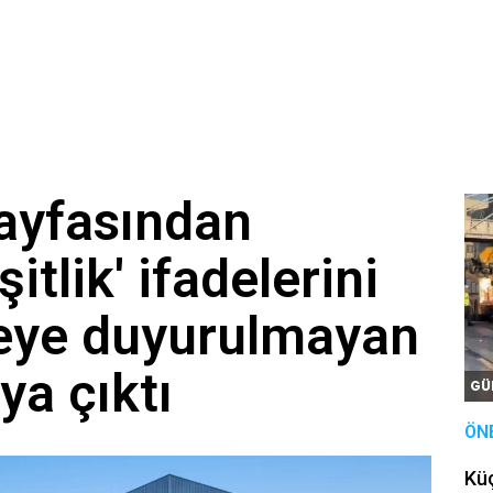
ayfasından
eşitlik' ifadelerini
seye duyurulmayan
ya çıktı
GÜ
ÖN
Kü