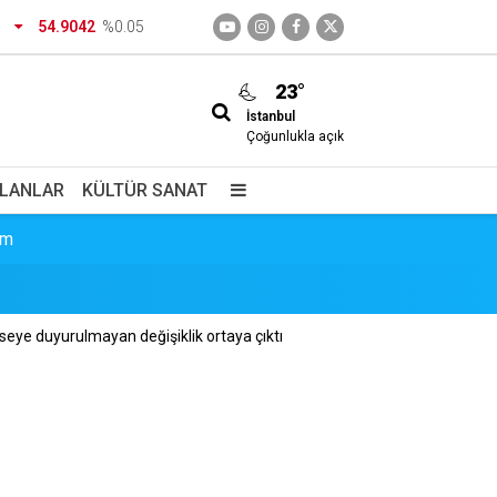
dirtecek o saklı cennet
54.9042
%0.05
23°
İstanbul
Çoğunlukla açık
İLANLAR
KÜLTÜR SANAT
im
izimdir
Kimseye duyurulmayan değişiklik ortaya çıktı
giç içiyorlar