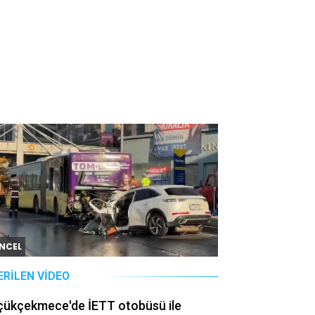
NCEL
ERILEN VIDEO
çükçekmece'de İETT otobüsü ile