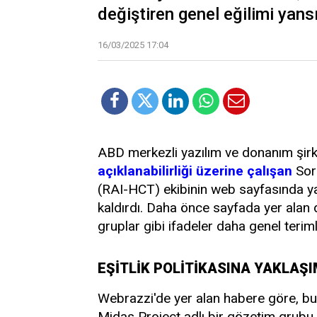
değiştiren genel eğilimi yansıt
16/03/2025 17:04
ABD merkezli yazılım ve donanım şir
açıklanabilirliği üzerine çalışan
Sor
(RAI-HCT) ekibinin web sayfasında yaptığ
kaldırdı. Daha önce sayfada yer alan d
gruplar gibi ifadeler daha genel terimle
EŞİTLİK POLİTİKASINA YAKLAŞI
Webrazzi'de yer alan habere göre, bu de
Midas Project adlı bir gözetim grubu ta