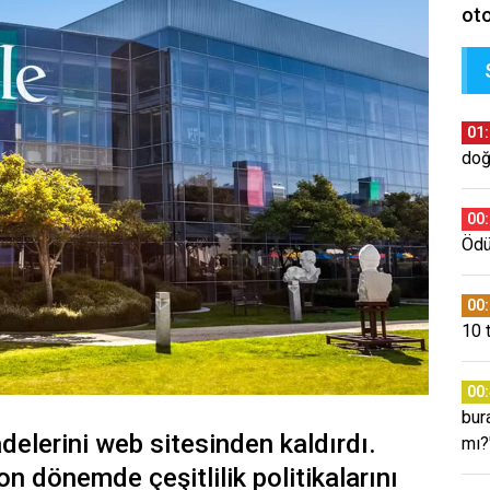
oto
01
doğ
00
Ödül
00
10 
00
bura
fadelerini web sitesinden kaldırdı.
mı?
on dönemde çeşitlilik politikalarını