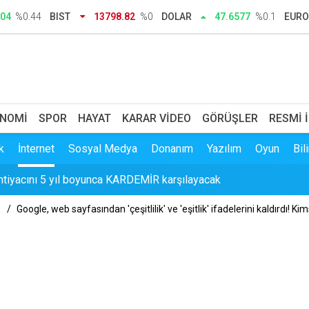
en onlar burayı keşfetti: İzmir'de 'Böyle bir yer hâlâ var mı?' de
.04
%0.44
BIST
13798.82
%0
DOLAR
47.6577
%0.1
EURO
miş
ilk sırada: AK Parti ile fark 4 puanı aştı
 ilk açıklama: İçimiz buruk
NOMI
SPOR
HAYAT
KARAR VIDEO
GÖRÜŞLER
RESMI 
ihtiyacını 5 yıl boyunca KARDEMİR karşılayacak
k
İnternet
Sosyal Medya
Donanım
Yazılım
Oyun
Bil
 il başkanlığı açılışında konuştu: Ferman padişahınsa meydanlar b
Google, web sayfasından 'çeşitlilik' ve 'eşitlik' ifadelerini kaldırdı! 
et’ten “kardeşlik” hutbesi: Farklılıklarımız bizi yekvücut kılacak
 ama buraya giren mont arıyor: 500 yıllık mağaradaki soğuk menen