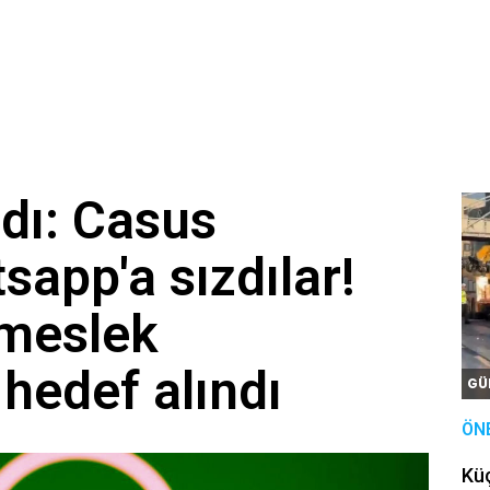
dı: Casus
sapp'a sızdılar!
i meslek
hedef alındı
GÜ
ÖN
Kü