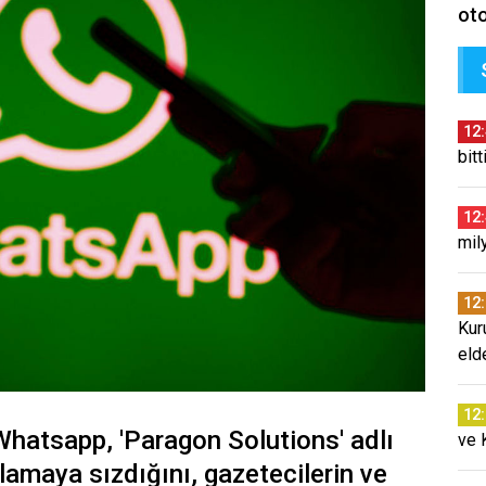
oto
12
bitt
12
mil
12
Kur
eld
12
Whatsapp, 'Paragon Solutions' adlı
ve 
lamaya sızdığını, gazetecilerin ve