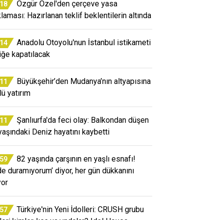
Özgür Özel'den çerçeve yasa
:18
klaması: Hazırlanan teklif beklentilerin altında
Anadolu Otoyolu'nun İstanbul istikameti
:14
fiğe kapatılacak
Büyükşehir’den Mudanya’nın altyapısına
:11
lü yatırım
Şanlıurfa'da feci olay: Balkondan düşen
:11
yaşındaki Deniz hayatını kaybetti
82 yaşında çarşının en yaşlı esnafı!
:59
de duramıyorum’ diyor, her gün dükkanını
yor
Türkiye'nin Yeni İdolleri: CRUSH grubu
:57