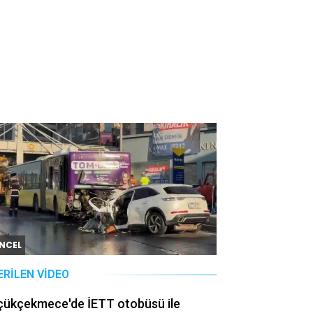
NCEL
ERILEN VIDEO
çükçekmece'de İETT otobüsü ile