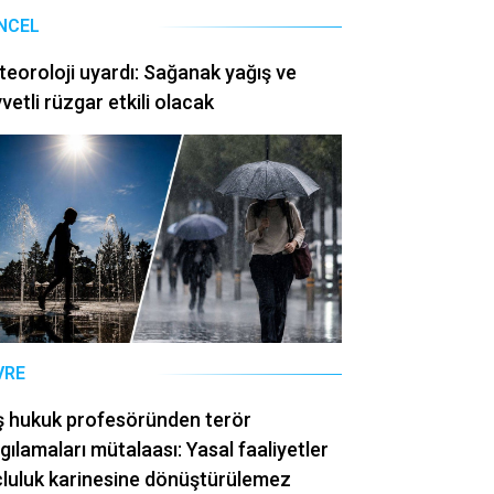
NCEL
eoroloji uyardı: Sağanak yağış ve
vetli rüzgar etkili olacak
VRE
ş hukuk profesöründen terör
gılamaları mütalaası: Yasal faaliyetler
luluk karinesine dönüştürülemez