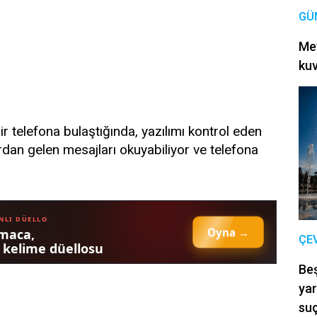
GÜ
Met
kuv
r telefona bulaştığında, yazılımı kontrol eden
rdan gelen mesajları okuyabiliyor ve telefona
ÇE
Be
yar
suç