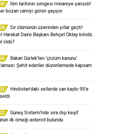
İlim tarihinin simgesi minareye yansıdı!
:30
er bozan camiyi gören şaşıyor
Sır ölümünün üzerinden yıllar geçti!
:28
l Harekat Daire Başkanı Behçet Oktay kimdir,
ıl öldü?
Bakan Gürlek’ten ‘çözüm kanunu’
:26
klaması: Şehit edenler düzenlemede kapsam
Hindistan'daki sellerde can kaybı 95'e
:22
seldi
Güneş Sistemi'nde sıra dışı keşif:
:22
ünün ilk örneği asteroit bulundu