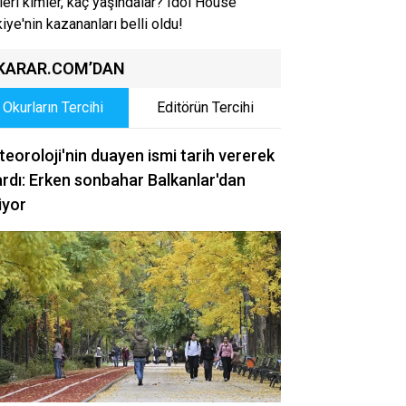
leri kimler, kaç yaşındalar? Idol House
kiye'nin kazananları belli oldu!
KARAR.COM’DAN
Okurların Tercihi
Editörün Tercihi
eoroloji'nin duayen ismi tarih vererek
rdı: Erken sonbahar Balkanlar'dan
iyor