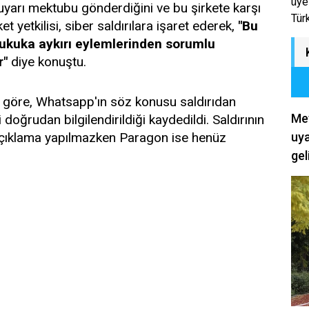
üye
 uyarı mektubu gönderdiğini ve bu şirkete karşı
Tür
et yetkilisi, siber saldırılara işaret ederek,
"Bu
hukuka aykırı eylemlerinden sorumlu
r"
diye konuştu.
 göre, Whatsapp'ın söz konusu saldırıdan
Met
doğrudan bilgilendirildiği kaydedildi. Saldırının
 açıklama yapılmazken Paragon ise henüz
uya
gel