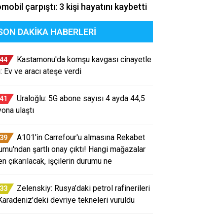
mobil çarpıştı: 3 kişi hayatını kaybetti
SON DAKIKA HABERLERI
Kastamonu'da komşu kavgası cinayetle
:44
i: Ev ve aracı ateşe verdi
Uraloğlu: 5G abone sayısı 4 ayda 44,5
:41
yona ulaştı
A101'in Carrefour'u almasına Rekabet
:39
umu'ndan şartlı onay çıktı! Hangi mağazalar
en çıkarılacak, işçilerin durumu ne
Zelenskiy: Rusya’daki petrol rafinerileri
:33
Karadeniz’deki devriye tekneleri vuruldu