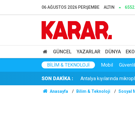
Bakan Gürlek’ten ‘çözüm 
06 AĞUSTOS 2026 PERŞEMBE
ALTIN
6552
Özgür Özel'den çerçeve yas
Anadolu Otoyolu'nun İstanb
Şanlıurfa'da feci olay: Ba
GÜNCEL
YAZARLAR
DÜNYA
EKO
TFF ile Trendyol arasında
BILIM & TEKNOLOJI
Mobil
Güvenli
SON DAKİKA :
Antalya kıyılarında mikropl
Anasayfa
Bilim & Teknoloji
Sosyal 
Üretimi arttı, tuz oranı dü