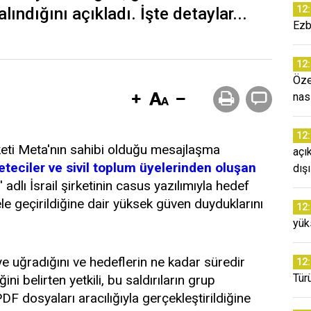
12
lındığını açıkladı. İşte detaylar...
Ezb
12
Öze
nas
12
eti Meta'nın sahibi olduğu mesajlaşma
açı
teciler ve sivil toplum üyelerinden oluşan
dışı
 adlı İsrail şirketinin casus yazılımıyla hedef
ele geçirildiğine dair yüksek güven duyduklarını
12
yük
iye uğradığını ve hedeflerin ne kadar süredir
12
Tür
ni belirten yetkili, bu saldırıların grup
F dosyaları aracılığıyla gerçekleştirildiğine