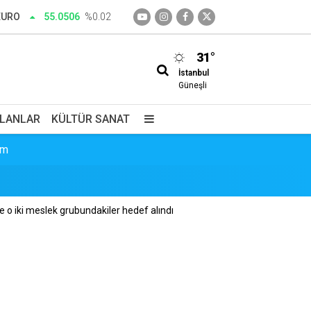
EURO
55.0506
%0.02
31°
İstanbul
Güneşli
İLANLAR
KÜLTÜR SANAT
im
e o iki meslek grubundakiler hedef alındı