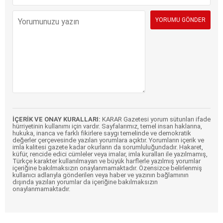
İÇERİK VE ONAY KURALLARI:
KARAR Gazetesi yorum sütunları ifade
hürriyetinin kullanımı için vardır. Sayfalarımız, temel insan haklarına,
hukuka, inanca ve farklı fikirlere saygı temelinde ve demokratik
değerler çerçevesinde yazılan yorumlara açıktır. Yorumların içerik ve
imla kalitesi gazete kadar okurların da sorumluluğundadır. Hakaret,
küfür, rencide edici cümleler veya imalar, imla kuralları ile yazılmamış,
Türkçe karakter kullanılmayan ve büyük harflerle yazılmış yorumlar
içeriğine bakılmaksızın onaylanmamaktadır. Özensizce belirlenmiş
kullanıcı adlarıyla gönderilen veya haber ve yazının bağlamının
dışında yazılan yorumlar da içeriğine bakılmaksızın
onaylanmamaktadır.