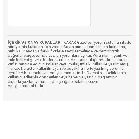
İÇERİK VE ONAY KURALLARI:
KARAR Gazetesi yorum sütunları ifade
hürriyetinin kullanımı için vardır. Sayfalarımız, temel insan haklarına,
hukuka, inanca ve farklı fikirlere saygı temelinde ve demokratik
değerler çerçevesinde yazılan yorumlara açıktır. Yorumların içerik ve
imla kalitesi gazete kadar okurların da sorumluluğundadır. Hakaret,
küfür, rencide edici cümleler veya imalar, imla kuralları ile yazılmamış,
Türkçe karakter kullanılmayan ve büyük harflerle yazılmış yorumlar
içeriğine bakılmaksızın onaylanmamaktadır. Özensizce belirlenmiş
kullanıcı adlarıyla gönderilen veya haber ve yazının bağlamının
dışında yazılan yorumlar da içeriğine bakılmaksızın
onaylanmamaktadır.