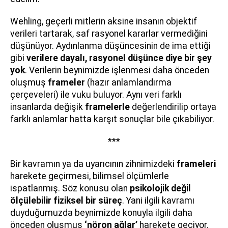
Wehling, geçerli mitlerin aksine insanın objektif
verileri tartarak, saf rasyonel kararlar vermediğini
düşünüyor. Aydınlanma düşüncesinin de ima ettiği
gibi
verilere dayalı, rasyonel düşünce diye bir şey
yok
. Verilerin beynimizde işlenmesi daha önceden
oluşmuş
frameler
(hazır anlamlandırma
çerçeveleri) ile vuku buluyor. Aynı veri farklı
insanlarda değişik
framelerle
değerlendirilip ortaya
farklı anlamlar hatta karşıt sonuçlar bile çıkabiliyor.
***
Bir kavramın ya da uyarıcının zihnimizdeki
frameleri
harekete geçirmesi, bilimsel ölçümlerle
ispatlanmış. Söz konusu olan
psikolojik değil
ölçülebilir fiziksel bir süreç
. Yani ilgili kavramı
duyduğumuzda beynimizde konuyla ilgili daha
önceden oluşmuş
‘nöron ağlar’
harekete geçiyor.