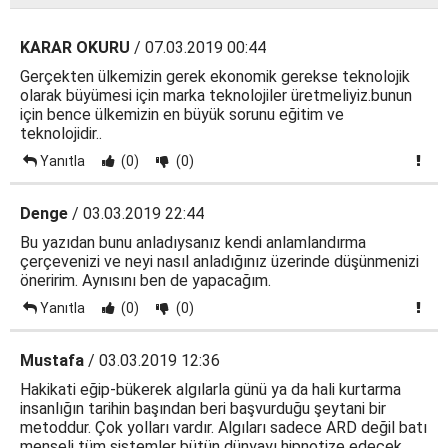
KARAR OKURU
/ 07.03.2019 00:44
Gerçekten ülkemizin gerek ekonomik gerekse teknolojik
olarak büyümesi için marka teknolojiler üretmeliyiz.bunun
için bence ülkemizin en büyük sorunu eğitim ve
teknolojidir..
Yanıtla
(0)
(0)
Denge
/ 03.03.2019 22:44
Bu yazıdan bunu anladıysanız kendi anlamlandırma
çerçevenizi ve neyi nasıl anladığınız üzerinde düşünmenizi
öneririm. Aynısını ben de yapacağım.
Yanıtla
(0)
(0)
Mustafa
/ 03.03.2019 12:36
Hakikati eğip-bükerek algılarla günü ya da hali kurtarma
insanlığın tarihin başından beri başvurduğu şeytani bir
metoddur. Çok yolları vardır. Algıları sadece ARD değil batı
menşeli tüm sistemler bütün dünyayı hipnotize edecek