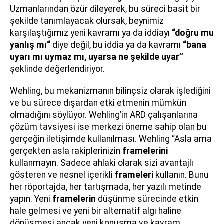
Uzmanlarından özür dileyerek, bu süreci basit bir
şekilde tanımlayacak olursak, beynimiz
karşılaştığımız yeni kavramı ya da iddiayı
“doğru mu
yanlış mı“
diye değil, bu iddia ya da kavramı
“bana
uyarı mı uymaz mı, uyarsa ne şekilde uyar’’
şeklinde değerlendiriyor.
Wehling, bu mekanizmanın bilinçsiz olarak işlediğini
ve bu sürece dışardan etki etmenin mümkün
olmadığını söylüyor. Wehling’in ARD çalışanlarına
çözüm tavsiyesi ise merkezi öneme sahip olan bu
gerçeğin iletişimde kullanılması. Wehling “Asla ama
gerçekten asla rakiplerinizin
framelerini
kullanmayın. Sadece ahlaki olarak sizi avantajlı
gösteren ve nesnel içerikli
frameleri
kullanın. Bunu
her röportajda, her tartışmada, her yazılı metinde
yapın. Yeni
framelerin
düşünme sürecinde etkin
hale gelmesi ve yeni bir alternatif algı haline
dönüşmesi ancak yeni konuşma ve kavram