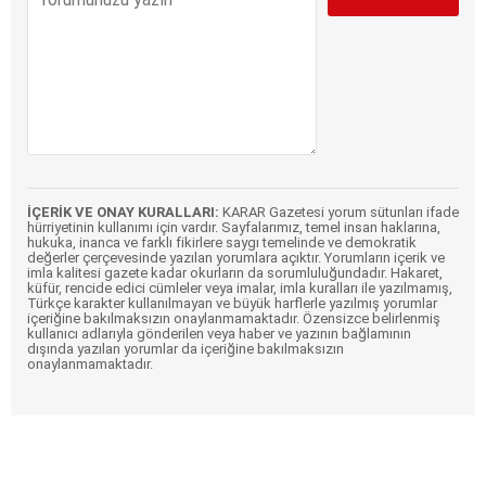
İÇERİK VE ONAY KURALLARI:
KARAR Gazetesi yorum sütunları ifade
hürriyetinin kullanımı için vardır. Sayfalarımız, temel insan haklarına,
hukuka, inanca ve farklı fikirlere saygı temelinde ve demokratik
değerler çerçevesinde yazılan yorumlara açıktır. Yorumların içerik ve
imla kalitesi gazete kadar okurların da sorumluluğundadır. Hakaret,
küfür, rencide edici cümleler veya imalar, imla kuralları ile yazılmamış,
Türkçe karakter kullanılmayan ve büyük harflerle yazılmış yorumlar
içeriğine bakılmaksızın onaylanmamaktadır. Özensizce belirlenmiş
kullanıcı adlarıyla gönderilen veya haber ve yazının bağlamının
dışında yazılan yorumlar da içeriğine bakılmaksızın
onaylanmamaktadır.