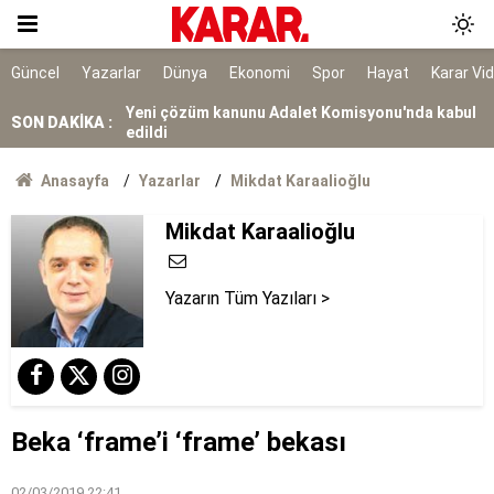
Balık tutarken denize düşüp öldü
Güncel
Yazarlar
Dünya
Ekonomi
Spor
Hayat
Karar Vi
Yeni çözüm kanunu Adalet Komisyonu'nda kabul
edildi
SON DAKİKA :
5 ilde ayrı 5 kişinin cansız bedenleri bulundu
Anasayfa
Yazarlar
Mikdat Karaalioğlu
Çocuklarını kaybedenlere şantajda bulunan iki
kişiye tutuklama
Mikdat Karaalioğlu
Bir yanda sağanak, diğer yanda kavurucu
sıcak...
Yazarın Tüm Yazıları >
Akın Gürlek: İnternet haberciliği tek çatı altında
toplanmalı
Devrim Özkan'ın acı günü
Türkiye’de demokrasinin geleceği ittifakın
Beka ‘frame’i ‘frame’ bekası
geleceğini etkiler
02/03/2019 22:41