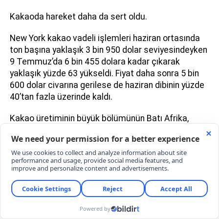
Kakaoda hareket daha da sert oldu.
New York kakao vadeli işlemleri haziran ortasında
ton başına yaklaşık 3 bin 950 dolar seviyesindeyken
9 Temmuz’da 6 bin 455 dolara kadar çıkarak
yaklaşık yüzde 63 yükseldi. Fiyat daha sonra 5 bin
600 dolar civarına gerilese de haziran dibinin yüzde
40’tan fazla üzerinde kaldı.
Kakao üretiminin büyük bölümünün Batı Afrika,
Ekvador ve Güneydoğu Asya gibi El Nino’dan
etkilenebilecek bölgelerde yoğunlaşması riski
artırıyor.
Fildişi Sahili’nde düşük toprak nemi yeni mahsul
açısından tehdit oluştururken Gana’daki aşırı
yağışların kakao hastalıklarının yayılmasını
kolaylaştırdığı belirtiliyor.