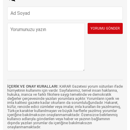
İÇERİK VE ONAY KURALLARI:
KARAR Gazetesi yorum sütunları ifade
hürriyetinin kullanımı için vardır. Sayfalarımız, temel insan haklarına,
hukuka, inanca ve farklı fikirlere saygı temelinde ve demokratik
değerler çerçevesinde yazılan yorumlara açıktır. Yorumların içerik ve
imla kalitesi gazete kadar okurların da sorumluluğundadır. Hakaret,
küfür, rencide edici cümleler veya imalar, imla kuralları ile yazılmamış,
Türkçe karakter kullanılmayan ve büyük harflerle yazılmış yorumlar
içeriğine bakılmaksızın onaylanmamaktadır. Özensizce belirlenmiş
kullanıcı adlarıyla gönderilen veya haber ve yazının bağlamının
dışında yazılan yorumlar da içeriğine bakılmaksızın
onaylanmamaktadır.