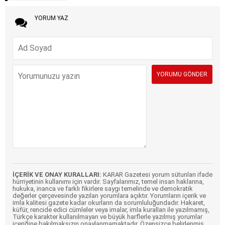
YORUM YAZ
İÇERİK VE ONAY KURALLARI:
KARAR Gazetesi yorum sütunları ifade
hürriyetinin kullanımı için vardır. Sayfalarımız, temel insan haklarına,
hukuka, inanca ve farklı fikirlere saygı temelinde ve demokratik
değerler çerçevesinde yazılan yorumlara açıktır. Yorumların içerik ve
imla kalitesi gazete kadar okurların da sorumluluğundadır. Hakaret,
küfür, rencide edici cümleler veya imalar, imla kuralları ile yazılmamış,
Türkçe karakter kullanılmayan ve büyük harflerle yazılmış yorumlar
içeriğine bakılmaksızın onaylanmamaktadır. Özensizce belirlenmiş