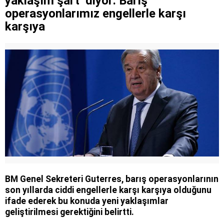
yaklaşım şart’ diyor: Barış
Farklılıklarımız bizi yekvücut kılacak
operasyonlarımız engellerle karşı
karşıya
BM Genel Sekreteri Guterres, barış operasyonlarının
son yıllarda ciddi engellerle karşı karşıya olduğunu
ifade ederek bu konuda yeni yaklaşımlar
geliştirilmesi gerektiğini belirtti.