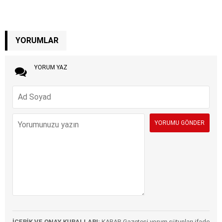
YORUMLAR
YORUM YAZ
İÇERİK VE ONAY KURALLARI:
KARAR Gazetesi yorum sütunları ifade