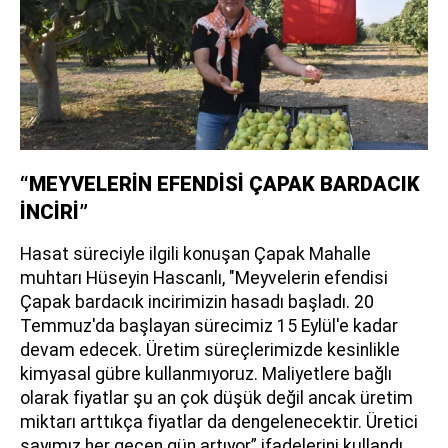
“MEYVELERİN EFENDİSİ ÇAPAK BARDACIK
İNCİRİ”
Hasat süreciyle ilgili konuşan Çapak Mahalle
muhtarı Hüseyin Hascanlı, "Meyvelerin efendisi
Çapak bardacık incirimizin hasadı başladı. 20
Temmuz'da başlayan sürecimiz 15 Eylül'e kadar
devam edecek. Üretim süreçlerimizde kesinlikle
kimyasal gübre kullanmıyoruz. Maliyetlere bağlı
olarak fiyatlar şu an çok düşük değil ancak üretim
miktarı arttıkça fiyatlar da dengelenecektir. Üretici
sayımız her geçen gün artıyor” ifadelerini kullandı.