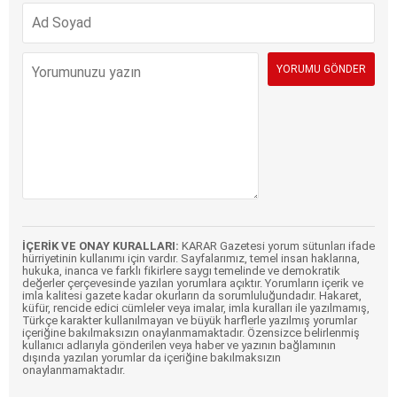
İÇERİK VE ONAY KURALLARI:
KARAR Gazetesi yorum sütunları ifade
hürriyetinin kullanımı için vardır. Sayfalarımız, temel insan haklarına,
hukuka, inanca ve farklı fikirlere saygı temelinde ve demokratik
değerler çerçevesinde yazılan yorumlara açıktır. Yorumların içerik ve
imla kalitesi gazete kadar okurların da sorumluluğundadır. Hakaret,
küfür, rencide edici cümleler veya imalar, imla kuralları ile yazılmamış,
Türkçe karakter kullanılmayan ve büyük harflerle yazılmış yorumlar
içeriğine bakılmaksızın onaylanmamaktadır. Özensizce belirlenmiş
kullanıcı adlarıyla gönderilen veya haber ve yazının bağlamının
dışında yazılan yorumlar da içeriğine bakılmaksızın
onaylanmamaktadır.