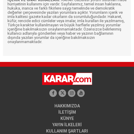
hürriyetinin kullanımı için vardır. Sayfalarımız, temel insan haklarına,
hukuka, inanca ve farklı fikirlere saygı temelinde ve demokratik
değerler çerçevesinde yazılan yorumlara açıktır. Yorumların içerik ve
imla kalitesi gazete kadar okurların da sorumluluğundadır. Hakaret,
küfür, rencide edici cümleler veya imalar, imla kuralları ile yazılmamış,
Türkçe karakter kullanılmayan ve büyük harflerle yazılmış yorumlar
içeriğine bakılmaksızın onaylanmamaktadır. Özensizce belirlenmiş
kullanıcı adlarıyla gönderilen veya haber ve yazının bağlamının
dışında yazılan yorumlar da içeriğine bakılmaksızın
onaylanmamaktadır.
HAKKIMIZDA
İLETİŞİM
KÜNYE
YAYIN İLKELERİ
KULLANIM ŞARTLARI