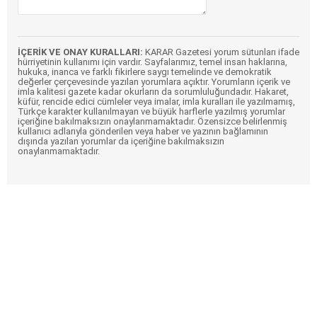
İÇERİK VE ONAY KURALLARI:
KARAR Gazetesi yorum sütunları ifade
hürriyetinin kullanımı için vardır. Sayfalarımız, temel insan haklarına,
hukuka, inanca ve farklı fikirlere saygı temelinde ve demokratik
değerler çerçevesinde yazılan yorumlara açıktır. Yorumların içerik ve
imla kalitesi gazete kadar okurların da sorumluluğundadır. Hakaret,
küfür, rencide edici cümleler veya imalar, imla kuralları ile yazılmamış,
Türkçe karakter kullanılmayan ve büyük harflerle yazılmış yorumlar
içeriğine bakılmaksızın onaylanmamaktadır. Özensizce belirlenmiş
kullanıcı adlarıyla gönderilen veya haber ve yazının bağlamının
dışında yazılan yorumlar da içeriğine bakılmaksızın
onaylanmamaktadır.