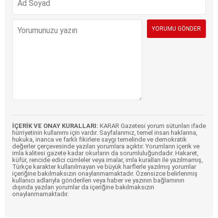
İÇERİK VE ONAY KURALLARI:
KARAR Gazetesi yorum sütunları ifade
hürriyetinin kullanımı için vardır. Sayfalarımız, temel insan haklarına,
hukuka, inanca ve farklı fikirlere saygı temelinde ve demokratik
değerler çerçevesinde yazılan yorumlara açıktır. Yorumların içerik ve
imla kalitesi gazete kadar okurların da sorumluluğundadır. Hakaret,
küfür, rencide edici cümleler veya imalar, imla kuralları ile yazılmamış,
Türkçe karakter kullanılmayan ve büyük harflerle yazılmış yorumlar
içeriğine bakılmaksızın onaylanmamaktadır. Özensizce belirlenmiş
kullanıcı adlarıyla gönderilen veya haber ve yazının bağlamının
dışında yazılan yorumlar da içeriğine bakılmaksızın
onaylanmamaktadır.