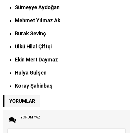
Sümeyye Aydoğan
Mehmet Yılmaz Ak
Burak Sevinç
Ülkü Hilal Çiftçi
Ekin Mert Daymaz
Hülya Gülşen
Koray Şahinbaş
YORUMLAR
YORUM YAZ