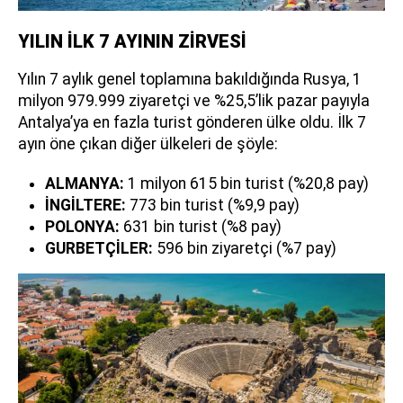
YILIN İLK 7 AYININ ZİRVESİ
Yılın 7 aylık genel toplamına bakıldığında Rusya, 1
milyon 979.999 ziyaretçi ve %25,5’lik pazar payıyla
Antalya’ya en fazla turist gönderen ülke oldu. İlk 7
ayın öne çıkan diğer ülkeleri de şöyle:
ALMANYA:
1 milyon 615 bin turist (%20,8 pay)
İNGİLTERE:
773 bin turist (%9,9 pay)
POLONYA:
631 bin turist (%8 pay)
GURBETÇİLER:
596 bin ziyaretçi (%7 pay)