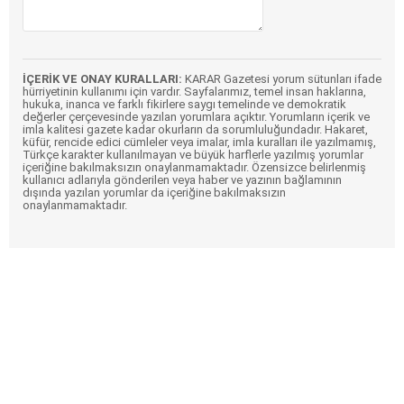
İÇERİK VE ONAY KURALLARI:
KARAR Gazetesi yorum sütunları ifade
hürriyetinin kullanımı için vardır. Sayfalarımız, temel insan haklarına,
hukuka, inanca ve farklı fikirlere saygı temelinde ve demokratik
değerler çerçevesinde yazılan yorumlara açıktır. Yorumların içerik ve
imla kalitesi gazete kadar okurların da sorumluluğundadır. Hakaret,
küfür, rencide edici cümleler veya imalar, imla kuralları ile yazılmamış,
Türkçe karakter kullanılmayan ve büyük harflerle yazılmış yorumlar
içeriğine bakılmaksızın onaylanmamaktadır. Özensizce belirlenmiş
kullanıcı adlarıyla gönderilen veya haber ve yazının bağlamının
dışında yazılan yorumlar da içeriğine bakılmaksızın
onaylanmamaktadır.