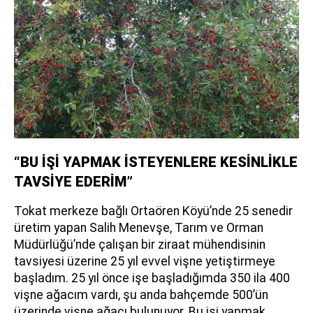
“BU İŞİ YAPMAK İSTEYENLERE KESİNLİKLE
TAVSİYE EDERİM”
Tokat merkeze bağlı Ortaören Köyü’nde 25 senedir
üretim yapan Salih Menevşe, Tarım ve Orman
Müdürlüğü’nde çalışan bir ziraat mühendisinin
tavsiyesi üzerine 25 yıl evvel vişne yetiştirmeye
başladım. 25 yıl önce işe başladığımda 350 ila 400
vişne ağacım vardı, şu anda bahçemde 500’ün
üzerinde vişne ağacı bulunuyor. Bu işi yapmak