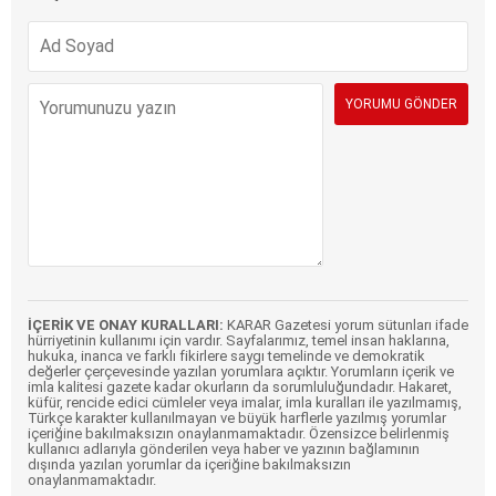
İÇERİK VE ONAY KURALLARI:
KARAR Gazetesi yorum sütunları ifade
hürriyetinin kullanımı için vardır. Sayfalarımız, temel insan haklarına,
hukuka, inanca ve farklı fikirlere saygı temelinde ve demokratik
değerler çerçevesinde yazılan yorumlara açıktır. Yorumların içerik ve
imla kalitesi gazete kadar okurların da sorumluluğundadır. Hakaret,
küfür, rencide edici cümleler veya imalar, imla kuralları ile yazılmamış,
Türkçe karakter kullanılmayan ve büyük harflerle yazılmış yorumlar
içeriğine bakılmaksızın onaylanmamaktadır. Özensizce belirlenmiş
kullanıcı adlarıyla gönderilen veya haber ve yazının bağlamının
dışında yazılan yorumlar da içeriğine bakılmaksızın
onaylanmamaktadır.