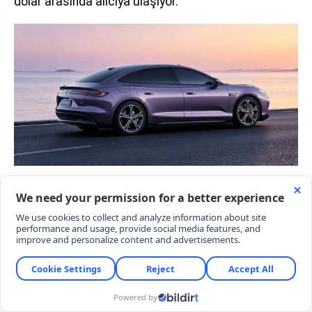
dolar arasında alıcıya ulaşıyor.
DIŞ TASARIMINDA ŞIKLIK VE SPORTİFLİK
HAKİM
Denza Z9S, ön bülümündeki çift şeritli LED
aydınlatmalar ve dikey yerleştirilen ana farlarla
dikkat çekiyor. Siyah çam çerçeveleri, yenilikçi kapı
kolları ve aktif elektrikli spoyler modelin coupe
silüetini tamamlıyor. Tavanında gelişmiş sürüş