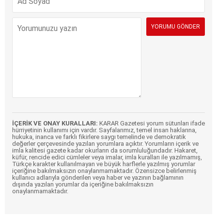
İÇERİK VE ONAY KURALLARI:
KARAR Gazetesi yorum sütunları ifade
hürriyetinin kullanımı için vardır. Sayfalarımız, temel insan haklarına,
hukuka, inanca ve farklı fikirlere saygı temelinde ve demokratik
değerler çerçevesinde yazılan yorumlara açıktır. Yorumların içerik ve
imla kalitesi gazete kadar okurların da sorumluluğundadır. Hakaret,
küfür, rencide edici cümleler veya imalar, imla kuralları ile yazılmamış,
Türkçe karakter kullanılmayan ve büyük harflerle yazılmış yorumlar
içeriğine bakılmaksızın onaylanmamaktadır. Özensizce belirlenmiş
kullanıcı adlarıyla gönderilen veya haber ve yazının bağlamının
dışında yazılan yorumlar da içeriğine bakılmaksızın
onaylanmamaktadır.