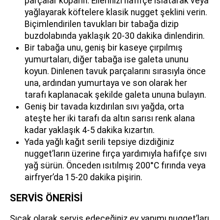
parçalar koparın. Ellerinizi hafifçe ıslatarak veya
yağlayarak köftelere klasik nugget şeklini verin.
Biçimlendirilen tavukları bir tabağa dizip
buzdolabında yaklaşık 20-30 dakika dinlendirin.
Bir tabağa unu, geniş bir kaseye çırpılmış
yumurtaları, diğer tabağa ise galeta ununu
koyun. Dinlenen tavuk parçalarını sırasıyla önce
una, ardından yumurtaya ve son olarak her
tarafı kaplanacak şekilde galeta ununa bulayın.
Geniş bir tavada kızdırılan sıvı yağda, orta
ateşte her iki tarafı da altın sarısı renk alana
kadar yaklaşık 4-5 dakika kızartın.
Yada yağlı kağıt serili tepsiye dizdiğiniz
nugget’ların üzerine fırça yardımıyla hafifçe sıvı
yağ sürün. Önceden ısıtılmış 200°C fırında veya
airfryer’da 15-20 dakika pişirin.
SERVİS ÖNERİSİ
Sıcak olarak servis edeceğiniz ev yapımı nugget’ları