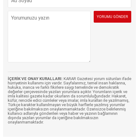
İÇERİK VE ONAY KURALLARI:
KARAR Gazetesi yorum sütunları ifade
hürriyetinin kullanımı için vardır. Sayfalarımız, temel insan haklarına,
hukuka, inanca ve farklı fikirlere saygı temelinde ve demokratik
değerler çerçevesinde yazılan yorumlara açıktır. Yorumların içerik ve
imla kalitesi gazete kadar okurların da sorumluluğundadır. Hakaret,
küfür, rencide edici cümleler veya imalar, imla kuralları ile yazılmamış,
Türkçe karakter kullanılmayan ve büyük harflerle yazılmış yorumlar
içeriğine bakılmaksızın onaylanmamaktadır. Özensizce belirlenmiş
kullanıcı adlarıyla gönderilen veya haber ve yazının bağlamının
dışında yazılan yorumlar da içeriğine bakılmaksızın
onaylanmamaktadır.