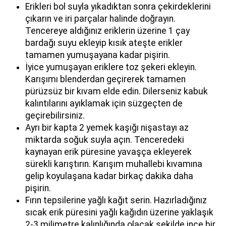
Erikleri bol suyla yıkadıktan sonra çekirdeklerini
çıkarın ve iri parçalar halinde doğrayın.
Tencereye aldığınız eriklerin üzerine 1 çay
bardağı suyu ekleyip kısık ateşte erikler
tamamen yumuşayana kadar pişirin.
İyice yumuşayan eriklere toz şekeri ekleyin.
Karışımı blenderdan geçirerek tamamen
pürüzsüz bir kıvam elde edin. Dilerseniz kabuk
kalıntılarını ayıklamak için süzgeçten de
geçirebilirsiniz.
Ayrı bir kapta 2 yemek kaşığı nişastayı az
miktarda soğuk suyla açın. Tenceredeki
kaynayan erik püresine yavaşça ekleyerek
sürekli karıştırın. Karışım muhallebi kıvamına
gelip koyulaşana kadar birkaç dakika daha
pişirin.
Fırın tepsilerine yağlı kağıt serin. Hazırladığınız
sıcak erik püresini yağlı kağıdın üzerine yaklaşık
2-3 milimetre kalınlığında olacak şekilde ince bir