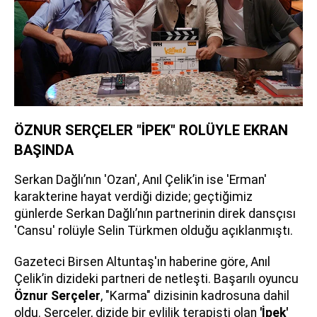
ÖZNUR SERÇELER "İPEK" ROLÜYLE EKRAN
BAŞINDA
Serkan Dağlı’nın 'Ozan', Anıl Çelik’in ise 'Erman'
karakterine hayat verdiği dizide; geçtiğimiz
günlerde Serkan Dağlı’nın partnerinin direk dansçısı
'Cansu' rolüyle Selin Türkmen olduğu açıklanmıştı.
Gazeteci Birsen Altuntaş'ın haberine göre, Anıl
Çelik’in dizideki partneri de netleşti. Başarılı oyuncu
Öznur Serçeler
, "Karma" dizisinin kadrosuna dahil
oldu. Serçeler, dizide bir evlilik terapisti olan
'İpek'