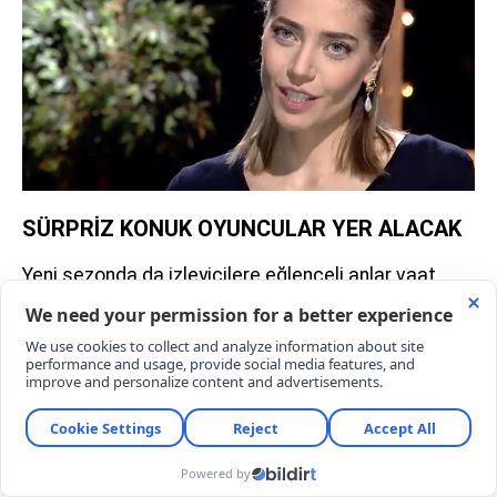
SÜRPRİZ KONUK OYUNCULAR YER ALACAK
Yeni sezonda da izleyicilere eğlenceli anlar vaat
eden "Karma" dizisinin konuk oyuncu listesi oldukça
kabarık. Dizinin yeni sezonunda müzisyen
Gökhan
Türkmen
ve usta aktör
Müfit Kayacan
gibi sevilen
isimler de konuk oyuncu olarak yer alacak.
YORUMLAR