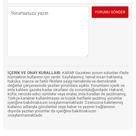
İÇERİK VE ONAY KURALLARI:
KARAR Gazetesi yorum sütunları ifade
hürriyetinin kullanımı için vardır. Sayfalarımız, temel insan haklarına,
hukuka, inanca ve farklı fikirlere saygı temelinde ve demokratik
değerler çerçevesinde yazılan yorumlara açıktır. Yorumların içerik ve
imla kalitesi gazete kadar okurların da sorumluluğundadır. Hakaret,
küfür, rencide edici cümleler veya imalar, imla kuralları ile yazılmamış,
Türkçe karakter kullanılmayan ve büyük harflerle yazılmış yorumlar
içeriğine bakılmaksızın onaylanmamaktadır. Özensizce belirlenmiş
kullanıcı adlarıyla gönderilen veya haber ve yazının bağlamının
dışında yazılan yorumlar da içeriğine bakılmaksızın
onaylanmamaktadır.