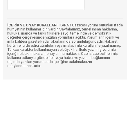
İÇERİK VE ONAY KURALLARI:
KARAR Gazetesi yorum sütunları ifade
hürriyetinin kullanımı için vardır. Sayfalarımız, temel insan haklarına,
hukuka, inanca ve farklı fikirlere saygı temelinde ve demokratik
değerler çerçevesinde yazılan yorumlara açıktır. Yorumların içerik ve
imla kalitesi gazete kadar okurların da sorumluluğundadır. Hakaret,
küfür, rencide edici cümleler veya imalar, imla kuralları ile yazılmamış,
Türkçe karakter kullanılmayan ve büyük harflerle yazılmış yorumlar
içeriğine bakılmaksızın onaylanmamaktadır. Özensizce belirlenmiş
kullanıcı adlarıyla gönderilen veya haber ve yazının bağlamının
dışında yazılan yorumlar da içeriğine bakılmaksızın
onaylanmamaktadır.