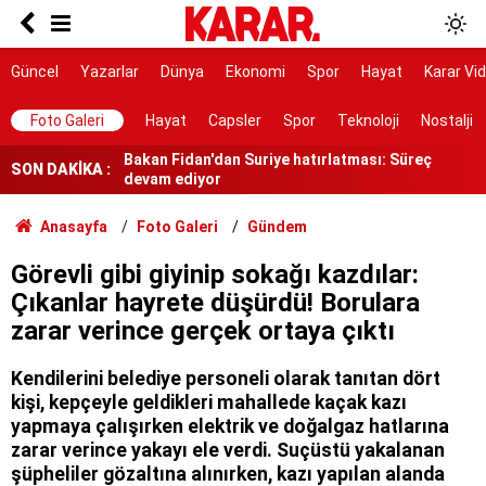
Freni boşalan tır araçlara çarptı! 1 ölü 9 yaralı
132 bin ağaçlık orman maden tehdidiyle karşı
Güncel
Yazarlar
Dünya
Ekonomi
Spor
Hayat
Karar Vi
karşıya
Bakan Fidan'dan Suriye hatırlatması: Süreç
Foto Galeri
Hayat
Capsler
Spor
Teknoloji
Nostalji
devam ediyor
Çerçeve yasaya MHP'den bir fire: İzzet Ulvi
SON DAKİKA :
Yönter imza atmadı
Rapçi Yüşa Keskin gözaltına alındı
Anasayfa
Foto Galeri
Gündem
Görevli gibi giyinip sokağı kazdılar:
Çıkanlar hayrete düşürdü! Borulara
zarar verince gerçek ortaya çıktı
Kendilerini belediye personeli olarak tanıtan dört
kişi, kepçeyle geldikleri mahallede kaçak kazı
yapmaya çalışırken elektrik ve doğalgaz hatlarına
zarar verince yakayı ele verdi. Suçüstü yakalanan
şüpheliler gözaltına alınırken, kazı yapılan alanda