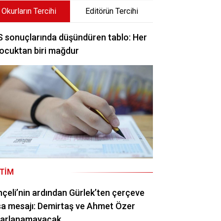
Okurların Tercihi
Editörün Tercihi
 sonuçlarında düşündüren tablo: Her
ocuktan biri mağdur
ITIM
çeli’nin ardından Gürlek’ten çerçeve
a mesajı: Demirtaş ve Ahmet Özer
rarlanamayacak