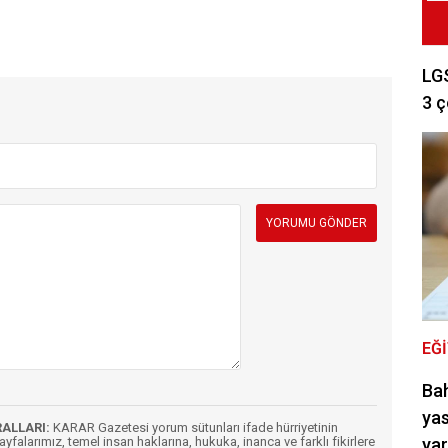
LGS
3 ç
EĞ
Bah
yas
RALLARI:
KARAR Gazetesi yorum sütunları ifade hürriyetinin
Sayfalarımız, temel insan haklarına, hukuka, inanca ve farklı fikirlere
ya