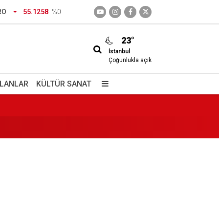
RO
55.1258
%0
23°
İstanbul
Çoğunlukla açık
ası Genel Müdürlüğü’ne
İLANLAR
KÜLTÜR SANAT
a geldi