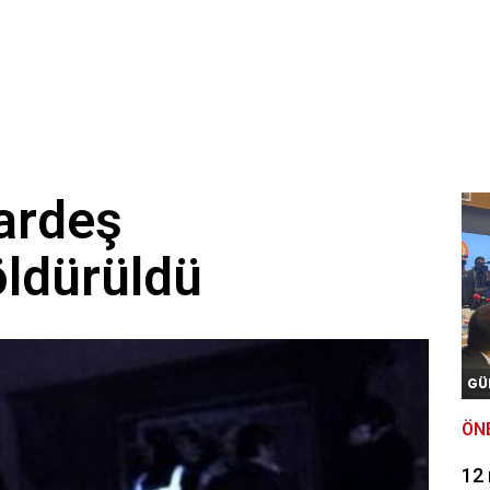
kardeş
öldürüldü
GÜ
ÖN
12