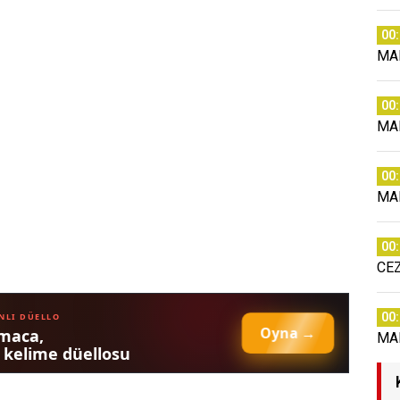
00
MA
00
MA
00
MA
00
CE
00
MA