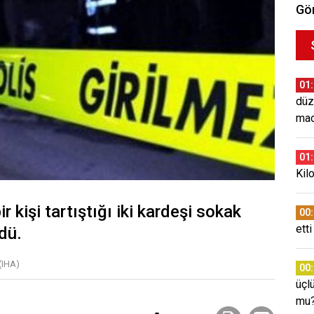
Gör
01
düz
mad
01
Kil
r kişi tartıştığı iki kardeşi sokak
00
etti
dü.
(IHA)
00
üçl
mu