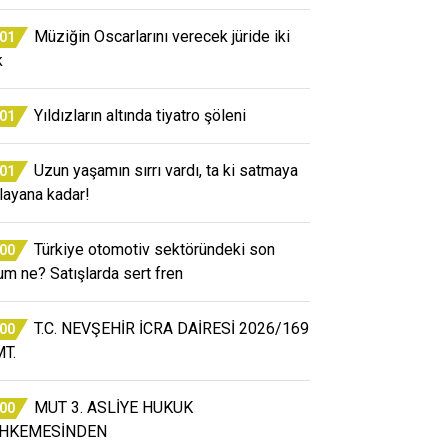
Müziğin Oscarlarını verecek jüride iki
:01
k
Yıldızların altında tiyatro şöleni
:01
Uzun yaşamın sırrı vardı, ta ki satmaya
:01
layana kadar!
Türkiye otomotiv sektöründeki son
:00
um ne? Satışlarda sert fren
T.C. NEVŞEHİR İCRA DAİRESİ 2026/169
:00
T.
MUT 3. ASLİYE HUKUK
:00
HKEMESİNDEN