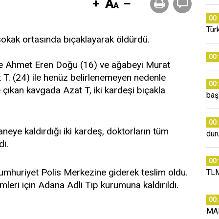
00
Tür
i sokak ortasında bıçaklayarak öldürdü.
00
nde Ahmet Eren Doğu (16) ve ağabeyi Murat
t T. (24) ile henüz belirlenemeyen nedenle
00
 çıkan kavgada Azat T, iki kardeşi bıçakla
baş
00
aneye kaldırdığı iki kardeş, doktorların tüm
dur
di.
00
umhuriyet Polis Merkezine giderek teslim oldu.
TLM
mleri için Adana Adli Tıp kurumuna kaldırıldı.
00
MA