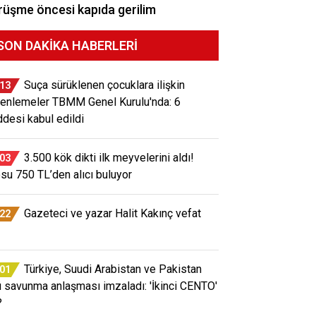
üşme öncesi kapıda gerilim
SON DAKIKA HABERLERI
Suça sürüklenen çocuklara ilişkin
:13
enlemeler TBMM Genel Kurulu'nda: 6
desi kabul edildi
3.500 kök dikti ilk meyvelerini aldı!
:03
osu 750 TL’den alıcı buluyor
Gazeteci ve yazar Halit Kakınç vefat
:22
Türkiye, Suudi Arabistan ve Pakistan
:01
ü savunma anlaşması imzaladı: 'İkinci CENTO'
?