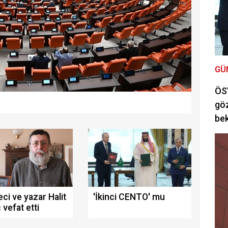
GÜ
ÖSY
göz
bek
ci ve yazar Halit
'İkinci CENTO' mu
 vefat etti