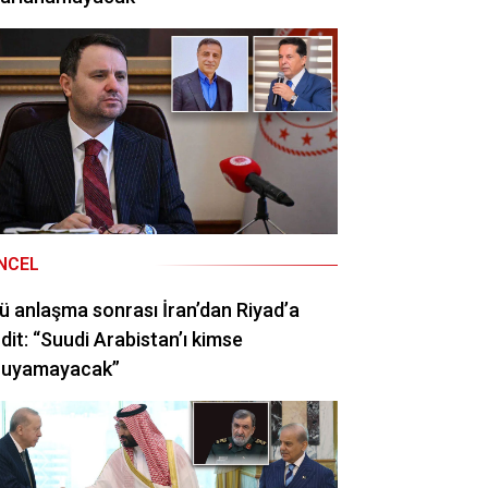
NCEL
ü anlaşma sonrası İran’dan Riyad’a
dit: “Suudi Arabistan’ı kimse
ruyamayacak”