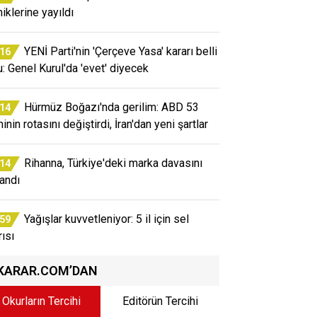
iklerine yayıldı
YENİ Parti'nin 'Çerçeve Yasa' kararı belli
:16
u: Genel Kurul'da 'evet' diyecek
Hürmüz Boğazı'nda gerilim: ABD 53
:14
nin rotasını değiştirdi, İran'dan yeni şartlar
Rihanna, Türkiye'deki marka davasını
:14
andı
Yağışlar kuvvetleniyor: 5 il için sel
:59
rısı
KARAR.COM’DAN
Okurların Tercihi
Editörün Tercihi