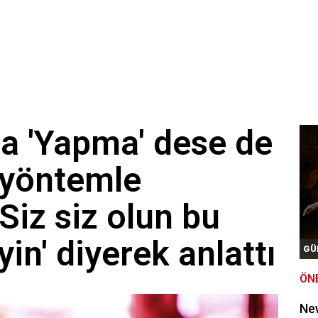
ca 'Yapma' dese de
 yöntemle
'Siz siz olun bu
n' diyerek anlattı
GÜ
ÖN
New