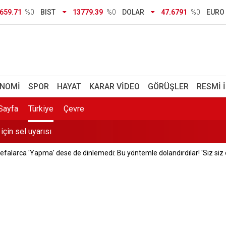
riyor
659.71
%0
BIST
13779.39
%0
DOLAR
47.6791
%0
EURO
milyonluk ceza: 11 sürücüye ev hapsi verildi
Balkon çöktü, bina tahliye edildi
a' kararı belli oldu: Genel Kurul'da 'evet' diyecek
NOMI
SPOR
HAYAT
KARAR VIDEO
GÖRÜŞLER
RESMI 
 için sel uyarısı
Sayfa
Türkiye
Çevre
ı ne anlama geliyor? Açıktan memur alımı olacak mı, Hangi rütbel
defalarca 'Yapma' dese de dinlemedi: Bu yöntemle dolandırdılar! 'Siz siz
te'den geldi: Öğrenci affı resmen yürürlükte! İşte üniversiteye 
mimizi daha güçlü ve caydırıcı hale getirdik