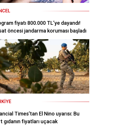
NCEL
ogram fiyatı 800.000 TL’ye dayandı!
at öncesi jandarma koruması başladı
RKIYE
ancial Times’tan El Nino uyarısı: Bu
t gıdanın fiyatları uçacak