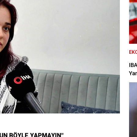
EK
IBA
Yan
OLUN BÖYLE YAPMAYIN"