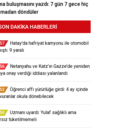
a buluşmasını yazdı: 7 gün 7 gece hiç
rmadan döndüler
SON DAKIKA HABERLERI
Hatay'da hafriyat kamyonu ile otomobil
:57
ıştı: 9 yaralı
Netanyahu ve Katz’ın Gazze’de yeniden
:56
aya onay verdiği iddiası yalanlandı
Öğrenci affı yürürlüğe girdi: 4 ay içinde
:52
vuranlar okula dönebilecek
Uzmanı uyardı: Yulaf sağlıklı ama
:50
ırsız tüketilmemeli