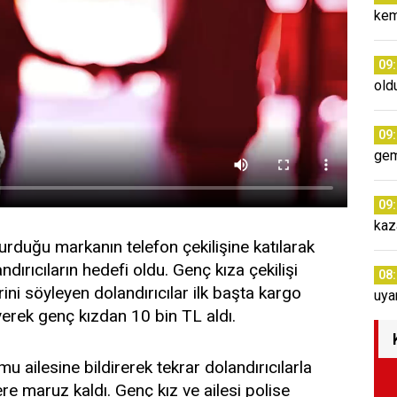
kem
09
old
09
gemi
09
kaz
kurduğu markanın telefon çekilişine katılarak
ırıcıların hedefi oldu. Genç kıza çekilişi
08
ni söyleyen dolandırıcılar ilk başta kargo
uya
yerek genç kızdan 10 bin TL aldı.
u ailesine bildirerek tekrar dolandırıcılarla
ere maruz kaldı. Genç kız ve ailesi polise