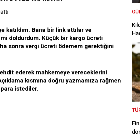
attı
GÜ
Kil
 katıldım. Bana bir link attılar ve
Has
rimi doldurdum. Küçük bir kargo ücreti
a sonra vergi ücreti ödemem gerektiğini
tehdit ederek mahkemeye vereceklerini
r. Açıklama kısmına doğru yazmamıza rağmen
para istediler.
TÜ
Fin
dör