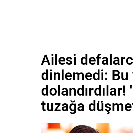
Ailesi defalar
dinlemedi: Bu
dolandırdılar! 
tuzağa düşmeyi