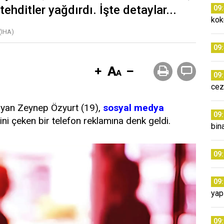
tehditler yağdırdı. İşte detaylar...
09
kok
(IHA)
09
09
cez
ayan Zeynep Özyurt (19),
sosyal medya
09
sini çeken bir telefon reklamına denk geldi.
bina
09
09
yap
09