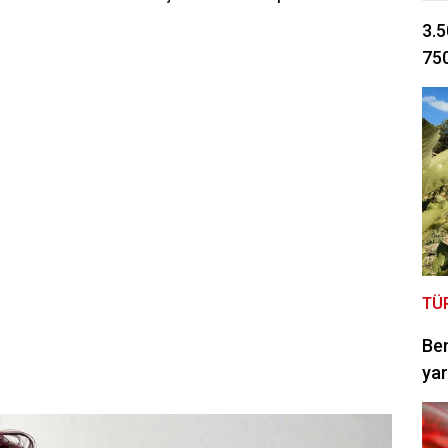
3.5
750
TÜ
Be
yar