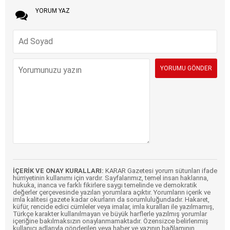
YORUM YAZ
İÇERİK VE ONAY KURALLARI:
KARAR Gazetesi yorum sütunları ifade
hürriyetinin kullanımı için vardır. Sayfalarımız, temel insan haklarına,
hukuka, inanca ve farklı fikirlere saygı temelinde ve demokratik
değerler çerçevesinde yazılan yorumlara açıktır. Yorumların içerik ve
imla kalitesi gazete kadar okurların da sorumluluğundadır. Hakaret,
küfür, rencide edici cümleler veya imalar, imla kuralları ile yazılmamış,
Türkçe karakter kullanılmayan ve büyük harflerle yazılmış yorumlar
içeriğine bakılmaksızın onaylanmamaktadır. Özensizce belirlenmiş
kullanıcı adlarıyla gönderilen veya haber ve yazının bağlamının