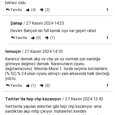
bilmez oldu
Yanıtla
(4)
(2)
Şahap
/ 27 Kasım 2024 14:25
Devlet Bahçeli nin %8 kemik oyu var gayet rahat
Yanıtla
(0)
(1)
temuçin
/ 27 Kasım 2024 14:10
Kararsız demek akp ve chp ye oy vermek için sandığa
gitmeye değmez demek. Kararsızların oyunu
dağıtamazsınız. Mısırda Mursi 1. turda seçime katılanların
(% 52) % 24 ünün oyunu almıştı yani arkasında halk desteği
yoktu.
Yanıtla
(1)
(0)
Twitter'da hep chp kazanıyor
/ 27 Kasım 2024 13:43
twitterda yapılan anketler gibi hep chp kazanıyor. ama
sandıktan akp-mhp çıkıyor. muhalefet kendini