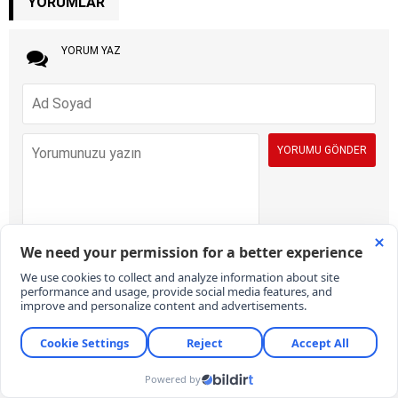
YORUMLAR
YORUM YAZ
İÇERİK VE ONAY KURALLARI:
KARAR Gazetesi yorum sütunları ifade
hürriyetinin kullanımı için vardır. Sayfalarımız, temel insan haklarına,
hukuka, inanca ve farklı fikirlere saygı temelinde ve demokratik
değerler çerçevesinde yazılan yorumlara açıktır. Yorumların içerik ve
imla kalitesi gazete kadar okurların da sorumluluğundadır. Hakaret,
küfür, rencide edici cümleler veya imalar, imla kuralları ile yazılmamış,