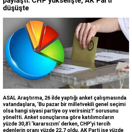
paylaştı: CHP yükselişte, AK Parti
düşüşte
ASAL Araştırma, 26 ilde yaptığı anket çalışmasında
vatandaşlara, ‘Bu pazar bir milletvekili genel seçimi
olsa hangi siyasi partiye oy verirsiniz?' sorusunu
yöneltti. Anket sonuçlarına göre katılımcıların
yüzde 30,8'i ‘kararsızım’ derken, CHP’yi tercih
edenlerin oranı yüzde 22.7 oldu. AK Parti ise yüzde