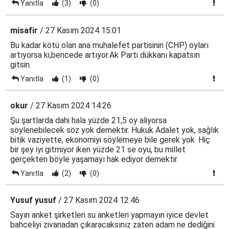
Yanıtla
(3)
(0)
misafir
/ 27 Kasım 2024 15:01
Bu kadar kötü olan ana muhalefet partisinin (CHP) oyları
artıyorsa ki,bencede artıyor.Ak Parti dükkanı kapatsın
gitsin.
Yanıtla
(1)
(0)
okur
/ 27 Kasım 2024 14:26
Şu şartlarda dahi hala yüzde 21,5 oy aliyorsa
söylenebilecek söz yok demektir. Hukuk Adalet yok, sağlık
bitik vaziyette, ekonomiyi söylemeye bile gerek yok. Hiç
bir şey iyi gitmiyor iken yüzde 21 se oyu, bu millet
gerçekten böyle yaşamayı hak ediyor demektir.
Yanıtla
(2)
(0)
Yusuf yusuf
/ 27 Kasım 2024 12:46
Sayın anket şirketleri su anketleri yapmayın iyice devlet
bahceliyi zivanadan çıkaracaksınız zaten adam ne dediğini