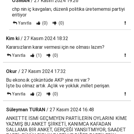
OSMAN
/ 27 Kasım 2024 19:26
chp nin iç kavgaları, düzenli politika üretememsi partiyi
eritiyor
Yanıtla
(0)
(0)
Kim ki
/ 27 Kasım 2024 18:32
Kararsızların karar vermesi için ne olması lazım?
Yanıtla
(1)
(0)
Okur
/ 27 Kasım 2024 17:32
Bu ekono.ik çöküntüde AKP yine mi var.?
İşte bu olmaz artık .Açlık ve yokluk ,millet perişan.
Yanıtla
(2)
(0)
Süleyman TURAN
/ 27 Kasım 2024 16:48
ANKETTE İSMİ GEÇMEYEN PARTİLERİN OYLARINI KİME
YAZMIŞ BU ANKET ŞİRKETİ, KANIMCA KAFADAN
SALLAMA BİR ANKET, GERÇEĞİ YANSITMIYOR, SAADET