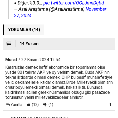
▪️ Diğer:%3.0…
pic.twitter.com/OGLJmnDqbd
— Asal Araştırma (@AsalArastirma)
November
27, 2024
YORUMLAR (14)
14 Yorum
Murat
/ 27 Kasım 2024 12:54
Kararsizlar demek hafif ekonomide bir toparlanma olsa
yuzde 80 i tekrar AKP ye oy veririm demek. Buda AKP nin
tekrar iktidarda olmasi demek. CHP bu pasif muhalefetiyle
ve ic cekismelerle iktidar olamaz.Birde Milletvekili olanlarin
omur boyu emekli olmasi demek, haksizliktir. Bununda
kaldirilmasi acilen gerekir.Osmanlida oldugu gibi pasazade
torununun yerini milletvekilizadeler almistir.
Yanıtla
(12)
(1)