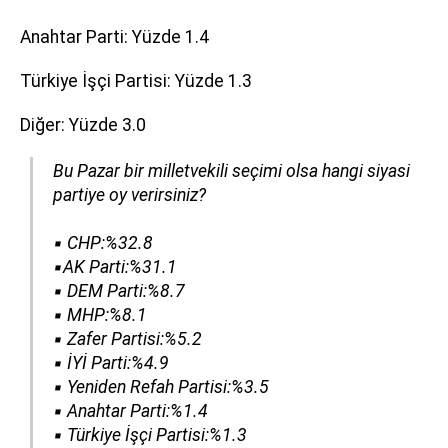
Anahtar Parti: Yüzde 1.4
Türkiye İşçi Partisi: Yüzde 1.3
Diğer: Yüzde 3.0
Bu Pazar bir milletvekili seçimi olsa hangi siyasi
partiye oy verirsiniz?
▪️ CHP:%32.8
▪️AK Parti:%31.1
▪️ DEM Parti:%8.7
▪️ MHP:%8.1
▪️ Zafer Partisi:%5.2
▪️ İYİ Parti:%4.9
▪️ Yeniden Refah Partisi:%3.5
▪️ Anahtar Parti:%1.4
▪️ Türkiye İşçi Partisi:%1.3