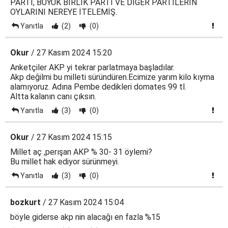
PARTİ, BÜYÜK BİRLİK PARTİ VE DİĞER PARTİLERİN
OYLARINI NEREYE İTELEMİŞ.
Yanıtla
(2)
(0)
Okur
/ 27 Kasım 2024 15:20
Anketçiler AKP yi tekrar parlatmaya başladılar.
Akp değilmi bu milleti süründüren.Ecimize yarım kilo kıyma
alamıyoruz. Adına Pembe dedikleri domates 99 tl.
Altta kalanın canı çıksın.
Yanıtla
(3)
(0)
Okur
/ 27 Kasım 2024 15:15
Millet aç ,perışan AKP % 30- 31 öylemi?
Bu millet hak ediyor sürünmeyi.
Yanıtla
(3)
(0)
bozkurt
/ 27 Kasım 2024 15:04
böyle giderse akp nin alacağı en fazla %15