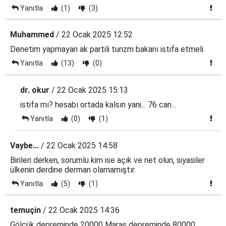
Yanıtla
(1)
(3)
Muhammed
/ 22 Ocak 2025 12:52
Denetim yapmayan ak partili turizm bakanı istifa etmeli.
Yanıtla
(13)
(0)
dr. okur
/ 22 Ocak 2025 15:13
istifa mı? hesabı ortada kalsın yani... 76 can...
Yanıtla
(0)
(1)
Vaybe...
/ 22 Ocak 2025 14:58
Birileri derken, sorumlu kim ise açık ve net olun, siyasiler
ülkenin derdine derman olamamıştır.
Yanıtla
(5)
(1)
temuçin
/ 22 Ocak 2025 14:36
Gölcük depreminde 20000 Maraş depreminde 80000