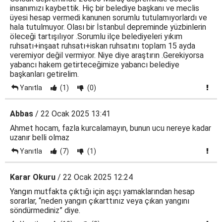
insanımızı kaybettik. Hiç bir belediye başkanı ve meclis
üyesi hesap vermedi kanunen sorumlu tutulamıyorlardı ve
hala tutulmuyor. Olası bir İstanbul depreminde yüzbinlerin
öleceği tartışılıyor .Sorumlu ilçe belediyeleri yıkım
ruhsatı+inşaat ruhsatı+iskan ruhsatını toplam 15 ayda
veremiyor değil vermiyor. Niye diye araştırın .Gerekiyorsa
yabancı hakem getirteceğimize yabancı belediye
başkanları getirelim.
Yanıtla
(1)
(0)
Abbas
/ 22 Ocak 2025 13:41
Ahmet hocam, fazla kurcalamayın, bunun ucu nereye kadar
uzanır belli olmaz
Yanıtla
(7)
(1)
Karar Okuru
/ 22 Ocak 2025 12:24
Yangın mutfakta çıktığı için aşçı yamaklarından hesap
sorarlar, “neden yangın çıkarttınız veya çıkan yangını
söndürmediniz” diye.