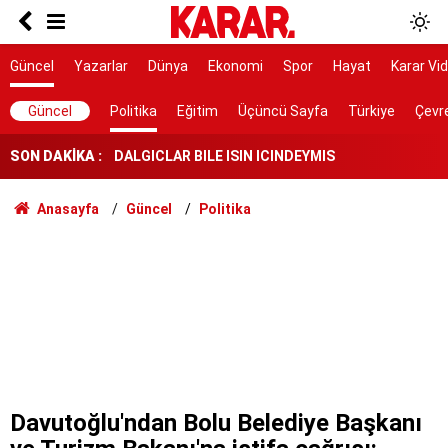
Poyraz lezzetine lezzet katıyor!
Herkes Çeşme'ye akın ederken onlar burayı
Güncel
Yazarlar
Dünya
Ekonomi
Spor
Hayat
Karar Vi
keşfetti: İzmir'de 'Böyle bir yer hâlâ var mı?'
dedirtecek o saklı cennet
DALGICLAR BILE ISIN ICINDEYMIS
Güncel
Politika
Eğitim
Üçüncü Sayfa
Türkiye
Çevr
SON DAKİKA :
AK Parti ile fark 4 puanı aştı
Tahliye edilen Çaykara’dan ilk açıklama: İçimiz
Anasayfa
Güncel
Politika
buruk
Cezayir demiryolu tekeri ihtiyacını 5 yıl boyunca
KARDEMİR karşılayacak
Ferman padişahınsa meydanlar bizimdir
Farklılıklarımız bizi yekvücut kılacak
Dışarıda nefes alınamıyor ama buraya giren
mont arıyor
Davutoğlu'ndan Bolu Belediye Başkanı