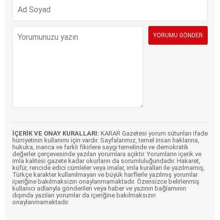
İÇERİK VE ONAY KURALLARI:
KARAR Gazetesi yorum sütunları ifade
hürriyetinin kullanımı için vardır. Sayfalarımız, temel insan haklarına,
hukuka, inanca ve farklı fikirlere saygı temelinde ve demokratik
değerler çerçevesinde yazılan yorumlara açıktır. Yorumların içerik ve
imla kalitesi gazete kadar okurların da sorumluluğundadır. Hakaret,
küfür, rencide edici cümleler veya imalar, imla kuralları ile yazılmamış,
Türkçe karakter kullanılmayan ve büyük harflerle yazılmış yorumlar
içeriğine bakılmaksızın onaylanmamaktadır. Özensizce belirlenmiş
kullanıcı adlarıyla gönderilen veya haber ve yazının bağlamının
dışında yazılan yorumlar da içeriğine bakılmaksızın
onaylanmamaktadır.