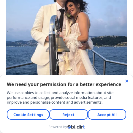
İSTANBUL KURUÇEŞME'DE BUTİK TÖREN
Çiftin nikah töreni İstanbul Kuruçeşme’de, aile
üyeleri ve en yakın dostlarının katıldığı sade ve
samimi bir organizasyonla gerçekleşti. İkilinin bu