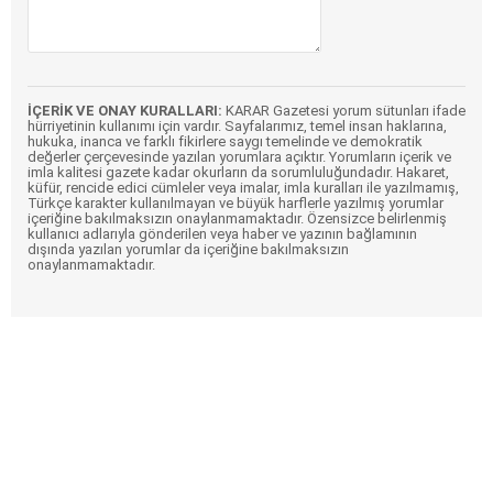
İÇERİK VE ONAY KURALLARI:
KARAR Gazetesi yorum sütunları ifade
hürriyetinin kullanımı için vardır. Sayfalarımız, temel insan haklarına,
hukuka, inanca ve farklı fikirlere saygı temelinde ve demokratik
değerler çerçevesinde yazılan yorumlara açıktır. Yorumların içerik ve
imla kalitesi gazete kadar okurların da sorumluluğundadır. Hakaret,
küfür, rencide edici cümleler veya imalar, imla kuralları ile yazılmamış,
Türkçe karakter kullanılmayan ve büyük harflerle yazılmış yorumlar
içeriğine bakılmaksızın onaylanmamaktadır. Özensizce belirlenmiş
kullanıcı adlarıyla gönderilen veya haber ve yazının bağlamının
dışında yazılan yorumlar da içeriğine bakılmaksızın
onaylanmamaktadır.