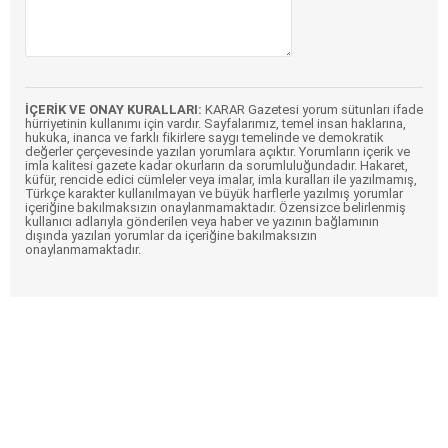
İÇERİK VE ONAY KURALLARI:
KARAR Gazetesi yorum sütunları ifade
hürriyetinin kullanımı için vardır. Sayfalarımız, temel insan haklarına,
hukuka, inanca ve farklı fikirlere saygı temelinde ve demokratik
değerler çerçevesinde yazılan yorumlara açıktır. Yorumların içerik ve
imla kalitesi gazete kadar okurların da sorumluluğundadır. Hakaret,
küfür, rencide edici cümleler veya imalar, imla kuralları ile yazılmamış,
Türkçe karakter kullanılmayan ve büyük harflerle yazılmış yorumlar
içeriğine bakılmaksızın onaylanmamaktadır. Özensizce belirlenmiş
kullanıcı adlarıyla gönderilen veya haber ve yazının bağlamının
dışında yazılan yorumlar da içeriğine bakılmaksızın
onaylanmamaktadır.