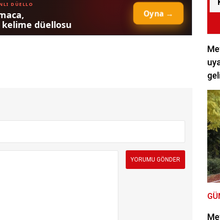
Met
uya
gel
GÜ
Met