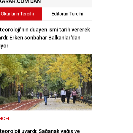
KARAR.COM’DAN
Okurların Tercihi
Editörün Tercihi
eoroloji'nin duayen ismi tarih vererek
rdı: Erken sonbahar Balkanlar'dan
iyor
NCEL
eoroloji uyardı: Sağanak yağış ve