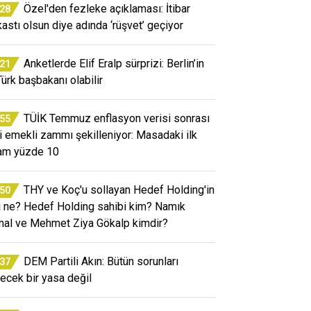
Özel'den fezleke açıklaması: İtibar
:28
kastı olsun diye adında ‘rüşvet’ geçiyor
Anketlerde Elif Eralp sürprizi: Berlin’in
:21
Türk başbakanı olabilir
TÜİK Temmuz enflasyon verisi sonrası
:55
i emekli zammı şekilleniyor: Masadaki ilk
am yüzde 10
THY ve Koç'u sollayan Hedef Holding'in
:50
rı ne? Hedef Holding sahibi kim? Namık
al ve Mehmet Ziya Gökalp kimdir?
DEM Partili Akın: Bütün sorunları
:37
ecek bir yasa değil