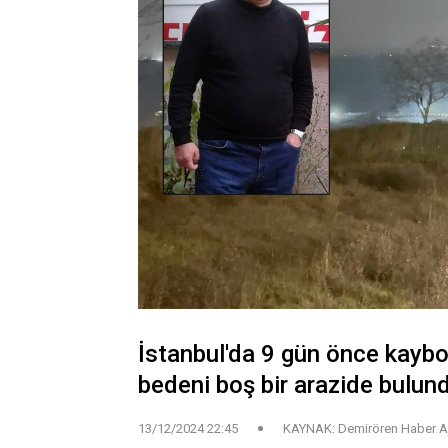
İstanbul'da 9 gün önce kaybo
bedeni boş bir arazide bulundu
13/12/2024 22:45
KAYNAK: Demirören Haber A