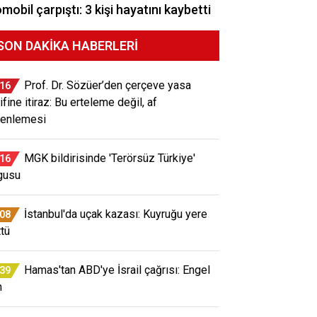
mobil çarpıştı: 3 kişi hayatını kaybetti
SON DAKIKA HABERLERI
Prof. Dr. Sözüer’den çerçeve yasa
:16
ifine itiraz: Bu erteleme değil, af
enlemesi
MGK bildirisinde 'Terörsüz Türkiye'
:16
gusu
İstanbul'da uçak kazası: Kuyruğu yere
:08
ttü
Hamas'tan ABD'ye İsrail çağrısı: Engel
:39
n