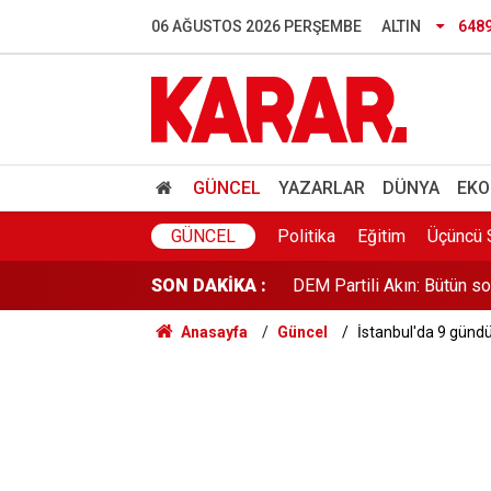
Hamas'tan ABD'ye İsrail ça
06 AĞUSTOS 2026 PERŞEMBE
ALTIN
648
Özel'den fezleke açıklamas
Anketlerde Elif Eralp sürpri
THY ve Koç'u sollayan He
GÜNCEL
YAZARLAR
DÜNYA
EKO
DEM Partili Akın: Bütün so
GÜNCEL
Politika
Eğitim
Üçüncü 
SON DAKİKA :
Deniz Harp Okulu’nda yan
Anasayfa
Güncel
İstanbul'da 9 gündü
YENİ Parti Zonguldak Kuru
Avcılar Belediye Başkanı h