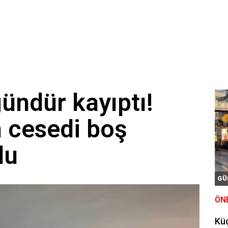
gündür kayıptı!
n cesedi boş
du
GÜ
ÖN
Kü