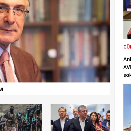
GÜ
Ank
AVM
sö
si