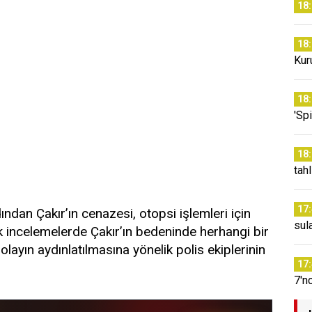
18
18
Kur
18
'Sp
18
tahl
17
ından Çakır’ın cenazesi, otopsi işlemleri için
sul
lk incelemelerde Çakır’ın bedeninde herhangi bir
olayın aydınlatılmasına yönelik polis ekiplerinin
17
7'n