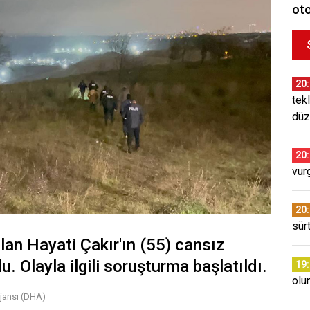
oto
20
tekl
düz
20
vur
20
sür
lan Hayati Çakır'ın (55) cansız
. Olayla ilgili soruşturma başlatıldı.
19
olu
jansı (DHA)