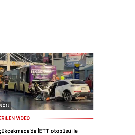
NCEL
ERILEN VIDEO
çükçekmece'de İETT otobüsü ile