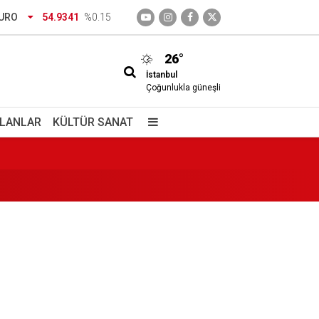
URO
54.9341
%0.15
26°
İstanbul
Çoğunlukla güneşli
 ve Mehmet Ziya Gökalp kimdir?
İLANLAR
KÜLTÜR SANAT