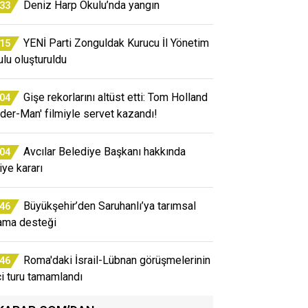
Deniz Harp Okulu’nda yangın
:33
YENİ Parti Zonguldak Kurucu İl Yönetim
:15
ulu oluşturuldu
Gişe rekorlarını altüst etti: Tom Holland
:04
ider-Man' filmiyle servet kazandı!
Avcılar Belediye Başkanı hakkında
:04
iye kararı
Büyükşehir’den Saruhanlı’ya tarımsal
:46
ama desteği
Roma'daki İsrail-Lübnan görüşmelerinin
:46
ci turu tamamlandı