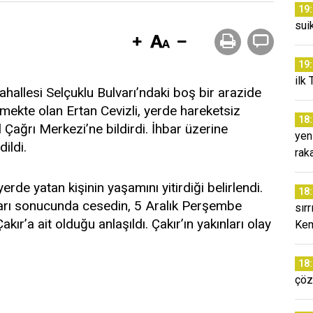
19
sui
19
ilk 
hallesi Selçuklu Bulvarı’ndaki boş bir arazide
tmekte olan Ertan Cevizli, yerde hareketsiz
18
 Çağrı Merkezi’ne bildirdi. İhbar üzerine
yen
ildi.
rak
erde yatan kişinin yaşamını yitirdiği belirlendi.
18
maları sonucunda cesedin, 5 Aralık Perşembe
sır
r’a ait olduğu anlaşıldı. Çakır’ın yakınları olay
Kem
18
çöz